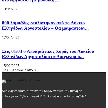
19/04/2025
800 λαμπάδες στολίστηκαν από το Λύκειο
Ελληνίδων Αργοστολίου – Θα μοιραστούν...
17/04/2025
Στις 01/03 ο Αποκριάτικος Χορός του Λυκείου
Ελληνίδων Αργοστολίου με Διαγωνισμό...
15/02/2025
1
2
3
...
8
Σελίδα 2 από 8
Νέο ενημερωτικό site για την Κεφαλονιά και την Ιθάκη με
αντικειμενικότητα και αμεσότητα. Ελπίζουμε να το αγαπήσετε!