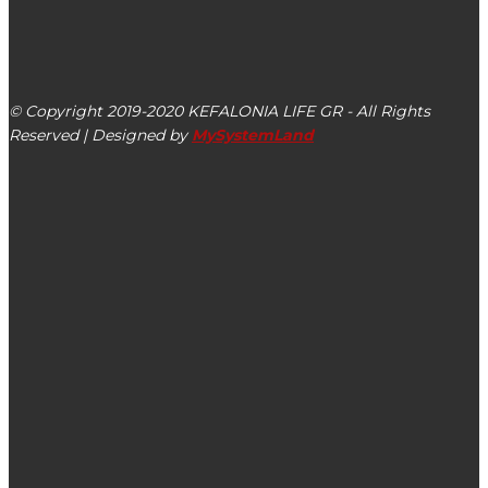
kefalonialife24@gmail.com
Αργοστόλι, Κεφαλονιά, ΤΚ 28100
© Copyright 2019-2020 KEFALONIA LIFE GR - All Rights
Reserved | Designed by
MySystemLand
ΕΙΔΗΣΕΙΣ
Υποβολή αιτήσεων για την επανασύνδεση ρεύματος στο
Κέντρο Κοινότητας Δήμου Αργοστολίου
Παναγής Καππάτος: Δε θα χαθεί κανένα ευρώ από τις
δωρεές για τους σεισμούς του 2014 στην Κεφαλονιά