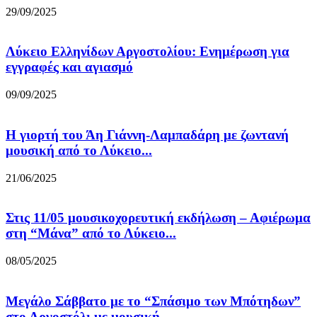
29/09/2025
Λύκειο Ελληνίδων Αργοστολίου: Ενημέρωση για
εγγραφές και αγιασμό
09/09/2025
Η γιορτή του Άη Γιάννη-Λαμπαδάρη με ζωντανή
μουσική από το Λύκειο...
21/06/2025
Στις 11/05 μουσικοχορευτική εκδήλωση – Αφιέρωμα
στη “Μάνα” από το Λύκειο...
08/05/2025
Μεγάλο Σάββατο με το “Σπάσιμο των Μπότηδων”
στο Αργοστόλι με μουσική,...