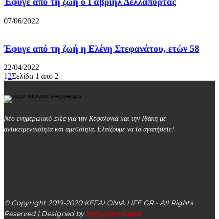
Έφυγε από τη ζωή ο Γαβριήλ Δελλαπόρτας
07/06/2022
Έφυγε από τη ζωή η Ελένη Στεφανάτου, ετών 58
22/04/2022
1
2
Σελίδα 1 από 2
Νέο ενημερωτικό site για την Κεφαλονιά και την Ιθάκη με
αντικειμενικότητα και αμεσότητα. Ελπίζουμε να το αγαπήσετε!
kefalonialife24@gmail.com
Αργοστόλι, Κεφαλονιά, ΤΚ 28100
© Copyright 2019-2020 KEFALONIA LIFE GR - All Rights
Reserved | Designed by
MySystemLand