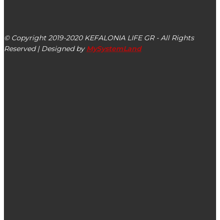
kefalonialife24@gmail.com
Αργοστόλι, Κεφαλονιά, ΤΚ 28100
© Copyright 2019-2020 KEFALONIA LIFE GR - All Rights
Reserved | Designed by
MySystemLand
ΕΙΔΗΣΕΙΣ
Η «ενοχλητική φωνή» της Λαϊκής Συσπείρωσης στο
Περιφερειακό Συμβούλιο Ιονίων Νήσων
Δημοτικό Κεραμειών: Όταν η πολιτική του κόστους –
οφέλους δεν σκοτώνει τα παιδιά στα τρένα, τα αφήνει
χωρίς δασκάλους