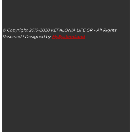
kefalonialife24@gmail.com
Αργοστόλι, Κεφαλονιά, ΤΚ 28100
© Copyright 2019-2020 KEFALONIA LIFE GR - All Rights
Reserved | Designed by
MySystemLand
ΕΙΔΗΣΕΙΣ
Συγχαρητήρια στους αθλητές του ΝΟΑ στο Πανελλήνιο
πρωτάθλημα κολύμβησης ΕΦΗΒΩΝ – ΚΟΡΑΣΙΔΩΝ –
ΠΑΜΠΑΙΔΩΝ Α&Β ΠΑΓΚΟΡΑΣΙΔΩΝ Α&Β (εικόνες)
Το όμορφο μήνυμα του Αργύρη Γαβριελάτου από την
παραλία του Πόρου