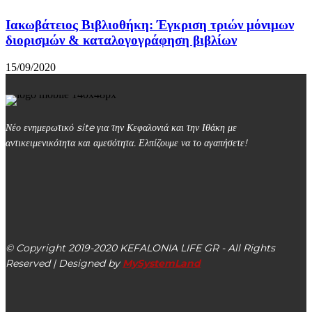
Ιακωβάτειος Βιβλιοθήκη: Έγκριση τριών μόνιμων
διορισμών & καταλογογράφηση βιβλίων
15/09/2020
Νέο ενημερωτικό site για την Κεφαλονιά και την Ιθάκη με
αντικειμενικότητα και αμεσότητα. Ελπίζουμε να το αγαπήσετε!
kefalonialife24@gmail.com
Αργοστόλι, Κεφαλονιά, ΤΚ 28100
© Copyright 2019-2020 KEFALONIA LIFE GR - All Rights
Reserved | Designed by
MySystemLand
ΕΙΔΗΣΕΙΣ