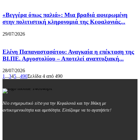
«Βεγγέρα όπως παλιά»: Μια βραδιά αφιερωμένη
στην πολιτιστική κληρονομιά της Κεφαλονιάς...
29/07/2026
Ελένη Παπαναστασάτου: Αναγκαία η επέκταση της
ΒΙ.ΠΕ. Αργοστολίου – Αποτελεί αναπτυξιακή...
28/07/2026
1
...
3
4
5
...
490
Σελίδα 4 από 490
Νέο ενημερωτικό site για την Κεφαλονιά και την Ιθάκη με
αντικειμενικότητα και αμεσότητα. Ελπίζουμε να το αγαπήσετε!
kefalonialife24@gmail.com