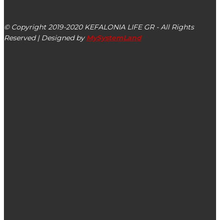
Αργοστόλι, Κεφαλονιά, ΤΚ 28100
© Copyright 2019-2020 KEFALONIA LIFE GR - All Rights
Reserved | Designed by
MySystemLand
ΕΙΔΗΣΕΙΣ
Η Εθελοντική Ομάδα Δασοπροστασίας Λειβαθούς
Κεφαλονιάς ευχαριστεί την ομάδα FLIK
Αυξημένη επικινδυνότητα στο στενό του Πόρου
Κεφαλονιάς: Ένα διαχρονικό και ουσιαστικό πρόβλημα
δημόσιας ασφάλειας