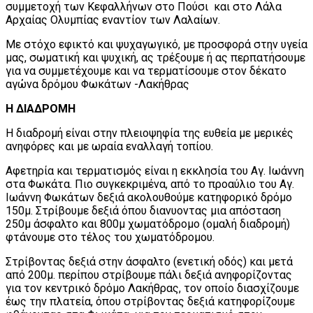
συμμετοχή των Κεφαλλήνων στο Πούσι και στο Λάλα
Αρχαίας Ολυμπίας εναντίον των Λαλαίων.
Με στόχο εφικτό και ψυχαγωγικό, με προσφορά στην υγεία
μας, σωματική και ψυχική, ας τρέξουμε ή ας περπατήσουμε
για να συμμετέχουμε και να τερματίσουμε στον δέκατο
αγώνα δρόμου Φωκάτων -Λακήθρας
Η ΔΙΑΔΡΟΜΗ
Η διαδρομή είναι στην πλειοψηφία της ευθεία με μερικές
ανηφόρες και με ωραία εναλλαγή τοπίου.
Αφετηρία και τερματισμός είναι η εκκλησία του Αγ. Ιωάννη
στα Φωκάτα. Πιο συγκεκριμένα, από το προαύλιο του Αγ.
Ιωάννη Φωκάτων δεξιά ακολουθούμε κατηφορικό δρόμο
150μ. Στρίβουμε δεξιά όπου διανυοντας μια απόσταση
250μ άσφαλτο και 800μ χωματόδρομο (ομαλή διαδρομή)
φτάνουμε στο τέλος του χωματόδρομου.
Στρίβοντας δεξιά στην άσφαλτο (ενετική οδός) και μετά
από 200μ. περίπου στρίβουμε πάλι δεξιά ανηφορίζοντας
για τον κεντρικό δρόμο Λακήθρας, τον οποίο διασχίζουμε
έως την πλατεία, όπου στρίβοντας δεξιά κατηφορίζουμε