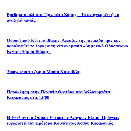
Βρέθηκε σκυλί στα Τζανετάτα Σάμης – Το αναγνωρίζει ή το
αναζητά κανείς;
Οδυσσειακό Κέντρο Ιθάκης: Άλλαξαν την πινακίδα πριν καν
παραληφθεί το έργο με τη νέα ονομασία «Δημοτικό Οδυσσειακό
Κέντρο Δήμου Ιθάκης»
Έφυγε από τη ζωή η Μαρία Κατσιβέλη
Παράκληση στην Παναγία Θεοτόκο στα Δελλαπορτάτα
Κεφαλονιάς στις 12/08
Η Εθελοντική Ομάδα Έκτακτων Αναγκών Ελείου Πρόννων
ευχαριστεί τον Πρόεδρο Κοινότητας Άσσου Κεφαλονιάς