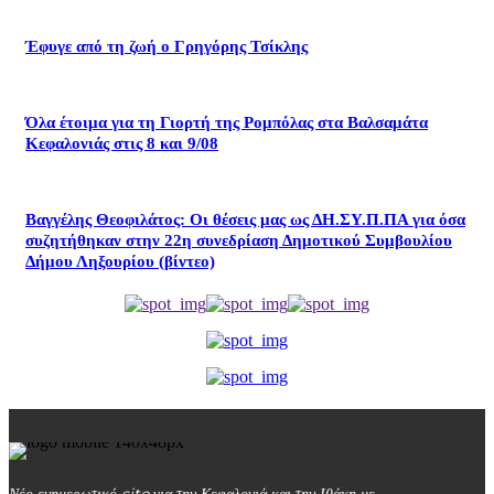
Έφυγε από τη ζωή ο Γρηγόρης Τσίκλης
Όλα έτοιμα για τη Γιορτή της Ρομπόλας στα Βαλσαμάτα
Κεφαλονιάς στις 8 και 9/08
Βαγγέλης Θεοφιλάτος: Οι θέσεις μας ως ΔΗ.ΣΥ.Π.ΠΑ για όσα
συζητήθηκαν στην 22η συνεδρίαση Δημοτικού Συμβουλίου
Δήμου Ληξουρίου (βίντεο)
Νέο ενημερωτικό site για την Κεφαλονιά και την Ιθάκη με