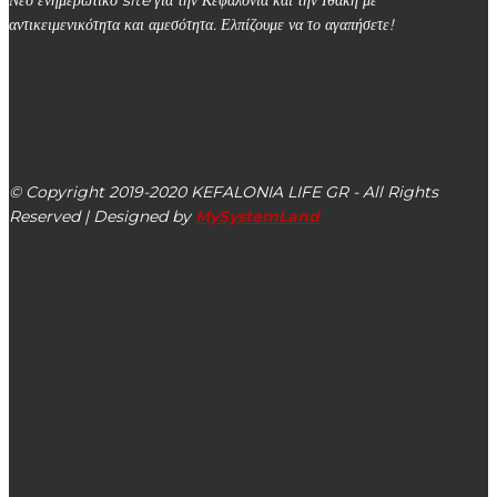
αντικειμενικότητα και αμεσότητα. Ελπίζουμε να το αγαπήσετε!
kefalonialife24@gmail.com
Αργοστόλι, Κεφαλονιά, ΤΚ 28100
© Copyright 2019-2020 KEFALONIA LIFE GR - All Rights
Reserved | Designed by
MySystemLand
ΕΙΔΗΣΕΙΣ
Το πρόγραμμα της Ιεράς Μονής Κηπουραίων από 09/08
έως 13/08
Ο Αλέξανδρος Παντελειός για τη λειτουργία της