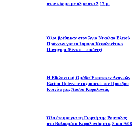
στον κόσμο με άλμα στα 2,17 μ.
Όλοι βρέθηκαν στον Άγιο Νικόλαο Ελειού
Πρόννων για το λαμπρό Κεφαλονίτικο
Πανηγύρι (βίντεο – εικόνες)
Η Εθελοντική Ομάδα Έκτακτων Αναγκών
Ελείου Πρόννων ευχαριστεί τον Πρόεδρο
Κοινότητας Άσσου Κεφαλονιάς
Όλα έτοιμα για τη Γιορτή της Ρομπόλας
στα Βαλσαμάτα Κεφαλονιάς στις 8 και 9/08