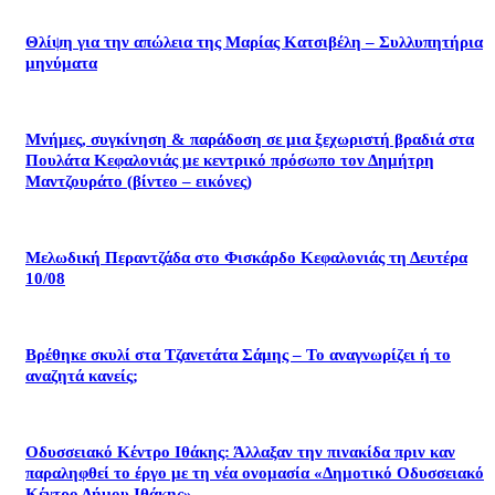
Θλίψη για την απώλεια της Μαρίας Κατσιβέλη – Συλλυπητήρια
μηνύματα
Μνήμες, συγκίνηση & παράδοση σε μια ξεχωριστή βραδιά στα
Πουλάτα Κεφαλονιάς με κεντρικό πρόσωπο τον Δημήτρη
Μαντζουράτο (βίντεο – εικόνες)
Μελωδική Περαντζάδα στο Φισκάρδο Κεφαλονιάς τη Δευτέρα
10/08
Βρέθηκε σκυλί στα Τζανετάτα Σάμης – Το αναγνωρίζει ή το
αναζητά κανείς;
Οδυσσειακό Κέντρο Ιθάκης: Άλλαξαν την πινακίδα πριν καν
παραληφθεί το έργο με τη νέα ονομασία «Δημοτικό Οδυσσειακό
Κέντρο Δήμου Ιθάκης»