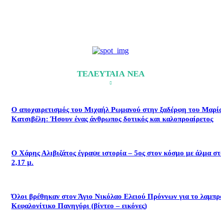
ΤΕΛΕΥΤΑΙΑ ΝΕΑ
Ο αποχαιρετισμός του Μιχαήλ Ρωμανού στην ξαδέρφη του Μαρί
Κατσιβέλη: Ήσουν ένας άνθρωπος δοτικός και καλοπροαίρετος
Ο Χάρης Αλιβιζάτος έγραψε ιστορία – 5ος στον κόσμο με άλμα σ
2,17 μ.
Όλοι βρέθηκαν στον Άγιο Νικόλαο Ελειού Πρόννων για το λαμπρ
Κεφαλονίτικο Πανηγύρι (βίντεο – εικόνες)