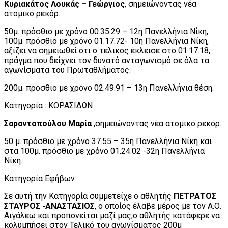
Κυριακάτος Λουκάς – Γεώργιος
, σημειώνοντας νέα
ατομικό ρεκόρ.
50μ. πρόσθιο με χρόνο 00.35.29 – 12η Πανελλήνια Νίκη,
100μ. πρόσθιο με χρόνο 01.17.72- 10η Πανελλήνια Νίκη,
αξίζει να σημειωθεί ότι ο τελικός έκλεισε στο 01.17.18,
πράγμα που δείχνει τον δυνατό ανταγωνισμό σε όλα τα
αγωνίσματα του Πρωταθλήματος.
200μ. πρόσθιο με χρόνο 02.49.91 – 13η Πανελλήνια θέση.
Κατηγορία : ΚΟΡΑΣΙΔΩΝ
Σαραντοπούλου Μαρία
,σημειώνοντας νέα ατομικό ρεκόρ.
50 μ. πρόσθιο με χρόνο 37.55 – 35η Πανελλήνια Νίκη και
στα 100μ. πρόσθιο με χρόνο 01.24.02 -32η Πανελλήνια
Νίκη.
Κατηγορία Εφήβων
Σε αυτή την Κατηγορία συμμετείχε ο αθλητής
ΠΕΤΡΑΤΟΣ
ΣΤΑΥΡΟΣ -ΑΝΑΣΤΑΣΙΟΣ
, ο οποίος έλαβε μέρος με τον Α.Ο.
Αιγάλεω και προπονείται μαζί μας,ο αθλητής κατάφερε να
κολυμπήσει στον Τελικό του αγωνίσματος 200μ