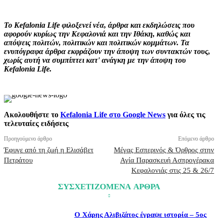
Το Kefalonia Life φιλοξενεί νέα, άρθρα και εκδηλώσεις που
αφορούν κυρίως την Κεφαλονιά και την Ιθάκη, καθώς και
απόψεις πολιτών, πολιτικών και πολιτικών κομμάτων. Τα
ενυπόγραφα άρθρα εκφράζουν την άποψη των συντακτών τους,
χωρίς αυτή να συμπίπτει κατ' ανάγκη με την άποψη του
Kefalonia Life.
Ακολουθήστε το
Kefalonia Life στο Google News
για όλες τις
τελευταίες ειδήσεις
Προηγούμενο άρθρο
Επόμενο άρθρο
Έφυγε από τη ζωή η Ελισάβετ
Μέγας Εσπερινός & Όρθρος στην
Πετράτου
Αγία Παρασκευή Ασπρογέρακα
Κεφαλονιάς στις 25 & 26/7
ΣΥΣΧΕΤΙΖΟΜΕΝΑ ΑΡΘΡΑ
Ο Χάρης Αλιβιζάτος έγραψε ιστορία – 5ος