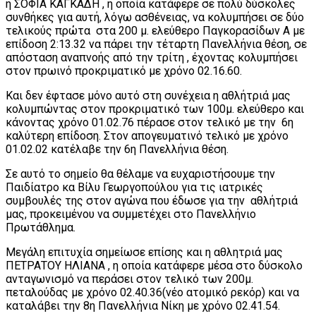
η ΣΟΦΙΑ ΚΑΓΚΑΔΗ , η οποία κατάφερε σε πολύ δύσκολες
συνθήκες για αυτή, λόγω ασθένειας, να κολυμπήσει σε δύο
τελικούς πρώτα στα 200 μ. ελεύθερο Παγκορασίδων Α με
επίδοση 2:13.32 να πάρει την τέταρτη Πανελλήνια θέση, σε
απόσταση αναπνοής από την τρίτη , έχοντας κολυμπήσει
στον πρωινό προκριματικό με χρόνο 02.16.60.
Και δεν έφτασε μόνο αυτό στη συνέχεια η αθλήτριά μας
κολυμπώντας στον προκριματικό των 100μ. ελεύθερο και
κάνοντας χρόνο 01.02.76 πέρασε στον τελικό με την 6η
καλύτερη επίδοση. Στον απογευματινό τελικό με χρόνο
01.02.02 κατέλαβε την 6η Πανελλήνια θέση.
Σε αυτό το σημείο θα θέλαμε να ευχαριστήσουμε την
Παιδίατρο κα Βίλυ Γεωργοπούλου για τις ιατρικές
συμβουλές της στον αγώνα που έδωσε για την αθλήτριά
μας, προκειμένου να συμμετέχει στο Πανελλήνιο
Πρωτάθλημα.
Μεγάλη επιτυχία σημείωσε επίσης και η αθλητριά μας
ΠΕΤΡΑΤΟΥ ΗΛΙΑΝΑ , η οποία κατάφερε μέσα στο δύσκολο
ανταγωνισμό να περάσει στον τελικό των 200μ.
πεταλούδας με χρόνο 02.40.36(νέο ατομικό ρεκόρ) και να
καταλάβει την 8η Πανελλήνια Νίκη με χρόνο 02.41.54.