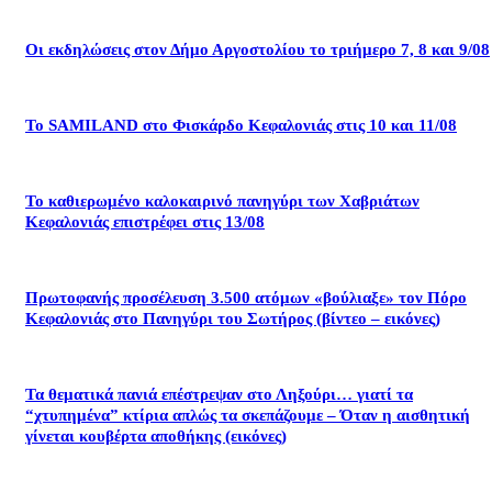
Οι εκδηλώσεις στον Δήμο Αργοστολίου το τριήμερο 7, 8 και 9/08
Το SAMILAND στο Φισκάρδο Κεφαλονιάς στις 10 και 11/08
Το καθιερωμένο καλοκαιρινό πανηγύρι των Χαβριάτων
Κεφαλονιάς επιστρέφει στις 13/08
Πρωτοφανής προσέλευση 3.500 ατόμων «βούλιαξε» τον Πόρο
Κεφαλονιάς στο Πανηγύρι του Σωτήρος (βίντεο – εικόνες)
Τα θεματικά πανιά επέστρεψαν στο Ληξούρι… γιατί τα
“χτυπημένα” κτίρια απλώς τα σκεπάζουμε – Όταν η αισθητική
γίνεται κουβέρτα αποθήκης (εικόνες)