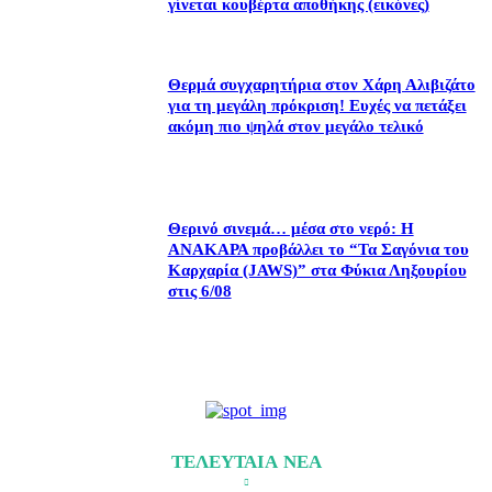
γίνεται κουβέρτα αποθήκης (εικόνες)
Θερμά συγχαρητήρια στον Χάρη Αλιβιζάτο
για τη μεγάλη πρόκριση! Ευχές να πετάξει
ακόμη πιο ψηλά στον μεγάλο τελικό
Θερινό σινεμά… μέσα στο νερό: Η
ΑΝΑΚΑΡΑ προβάλλει το “Τα Σαγόνια του
Καρχαρία (JAWS)” στα Φύκια Ληξουρίου
στις 6/08
ΤΕΛΕΥΤΑΙΑ ΝΕΑ