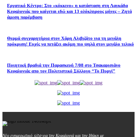
Εργατικό Κέντρο: Στο «κόκκινο» η κατάσταση στη Λαγκάδα
Κεφαλονιάς που καίγεται εδώ και 13 ολόκληρους μήνες – Ζητά
άμεση παρέμβαση
Θερμά συγχαρητήρια στον Χάρη Αλιβιζάτο για τη μεγάλη
πρόκριση! Ευχές να πετάξει ακόμη πιο ψηλά στον μεγάλο τελικό
Ποιητική βραδιά την Παρασκευή 7/08 στο Τσακαρισιάνο
Κεφαλονιάς απο τον Πολιτιστικό Σύλλογο “Το Πυργί”
Νέο ενημερωτικό site για την Κεφαλονιά και την Ιθάκη με