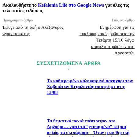
Ακολουθήστε το
Kefalonia Life στο Google News
για όλες τις
τελευταίες ειδήσεις
Προηγούμενο άρθρο
Επόμενο άρθρο
Έφυγε από τη ζωή ο Αλέξανδρος
Ενημέρωση για τις
Φραγκισκάτος
κυκλοφοριακές ρυθμίσεις την
Τετάρτη 15/10 λόγω
ασφαλτοστρώσεων στο
Αργοστόλι
ΣΥΣΧΕΤΙΖΟΜΕΝΑ ΑΡΘΡΑ
Το καθιερωμένο καλοκαιρινό πανηγύρι των
Χαβριάτων Κεφαλονιάς επιστρέφει στις
13/08
Τα θεματικά πανιά επέστρεψαν στο
Ληξούρι… γιατί τα “χτυπημένα” κτίρια
απλώς τα σκεπάζουμε – Όταν η αισθητική