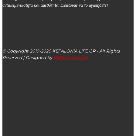
αντικειμενικότητα και αμεσότητα. Ελπίζουμε να το αγαπήσετε!
kefalonialife24@gmail.com
Αργοστόλι, Κεφαλονιά, ΤΚ 28100
© Copyright 2019-2020 KEFALONIA LIFE GR - All Rights
Reserved | Designed by
MySystemLand
ΕΙΔΗΣΕΙΣ
Λύκειο Ελληνίδων Αργοστολίου: Στις 25/01 η Γενική
Τακτική Συνέλευση & η κοπή της πίτας
Την Παρασκευή 23/12 η 31η & 32η συνεδρίαση