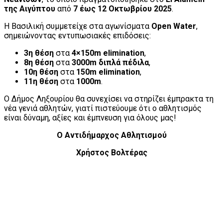
της Αιγύπτου
από
7 έως 12 Οκτωβρίου 2025
.
Η Βασιλική συμμετείχε στα αγωνίσματα
Open Water
,
σημειώνοντας εντυπωσιακές επιδόσεις:
3η θέση
στα
4×150m elimination
,
8η θέση
στα
3000m διπλά πέδιλα
,
10η θέση
στα
150m elimination
,
11η θέση
στα
1000m
.
Ο Δήμος Ληξουρίου θα συνεχίσει να στηρίζει έμπρακτα τη
νέα γενιά αθλητών, γιατί πιστεύουμε ότι ο αθλητισμός
είναι δύναμη, αξίες και έμπνευση για όλους μας!
Ο Αντιδήμαρχος Αθλητισμού
Χρήστος Βολτέρας