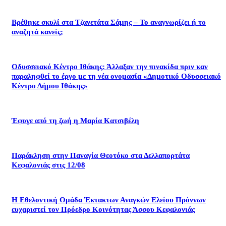
Βρέθηκε σκυλί στα Τζανετάτα Σάμης – Το αναγνωρίζει ή το
αναζητά κανείς;
Οδυσσειακό Κέντρο Ιθάκης: Άλλαξαν την πινακίδα πριν καν
παραληφθεί το έργο με τη νέα ονομασία «Δημοτικό Οδυσσειακό
Κέντρο Δήμου Ιθάκης»
Έφυγε από τη ζωή η Μαρία Κατσιβέλη
Παράκληση στην Παναγία Θεοτόκο στα Δελλαπορτάτα
Κεφαλονιάς στις 12/08
Η Εθελοντική Ομάδα Έκτακτων Αναγκών Ελείου Πρόννων
ευχαριστεί τον Πρόεδρο Κοινότητας Άσσου Κεφαλονιάς