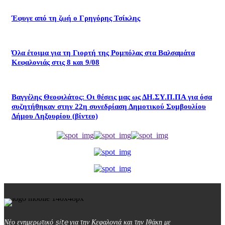
Έφυγε από τη ζωή ο Γρηγόρης Τσίκλης
Όλα έτοιμα για τη Γιορτή της Ρομπόλας στα Βαλσαμάτα
Κεφαλονιάς στις 8 και 9/08
Βαγγέλης Θεοφιλάτος: Οι θέσεις μας ως ΔΗ.ΣΥ.Π.ΠΑ για όσα
συζητήθηκαν στην 22η συνεδρίαση Δημοτικού Συμβουλίου
Δήμου Ληξουρίου (βίντεο)
Νέο ενημερωτικό site για την Κεφαλονιά και την Ιθάκη με