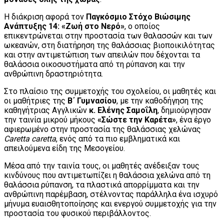
Η διάκριση αφορά τον
Παγκόσμιο Στόχο Βιώσιμης
Ανάπτυξης 14: «Ζωή στο Νερό»
, ο οποίος
επικεντρώνεται στην προστασία των θαλασσών και των
ωκεανών, στη διατήρηση της θαλάσσιας βιοποικιλότητας
και στην αντιμετώπιση των απειλών που δέχονται τα
θαλάσσια οικοσυστήματα από τη ρύπανση και την
ανθρώπινη δραστηριότητα.
Στο πλαίσιο της συμμετοχής του σχολείου, οι μαθητές και
οι μαθήτριες της
Β΄ Γυμνασίου
, με την καθοδήγηση της
καθηγήτριας Αγγλικών
κ. Ελένης Σαμοΐλη
, δημιούργησαν
την ταινία μικρού μήκους
«Σώστε την Καρέτα»
, ένα έργο
αφιερωμένο στην προστασία της θαλάσσιας χελώνας
Caretta caretta
, ενός από τα πιο εμβληματικά και
απειλούμενα είδη της Μεσογείου.
Μέσα από την ταινία τους, οι μαθητές ανέδειξαν τους
κινδύνους που αντιμετωπίζει η θαλάσσια χελώνα από τη
θαλάσσια ρύπανση, τα πλαστικά απορρίμματα και την
ανθρώπινη παρέμβαση, στέλνοντας παράλληλα ένα ισχυρό
μήνυμα ευαισθητοποίησης και ενεργού συμμετοχής για την
προστασία του φυσικού περιβάλλοντος.