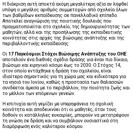
Η διάκριση αυτή αποκτά ακόμη μεγαλύτερη αξία αν ληφθεί
υπόψη ο μεγάλος αριθμός συμμετοχών από σχολεία όλων
των βαθμίδων εκπαίδευσης σε πανελλαδικό επίπεδο.
Αποτελεί αναγνώριση της ποιοτικής δουλειάς που
πραγματοποιείται στο σχολείο, της δημιουργικότητας των
μαθητών, αλλά και της προσήλωσης της εκπαιδευτικής
κοινότητας στις αρχές της βιώσιμης ανάπτυξης και της
περιβαλλοντικής εκπαίδευσης.
Οι
17 Παγκόσμιοι Στόχοι Βιώσιμης Ανάπτυξης του ΟΗΕ
αποτελούν ένα διεθνές σχέδιο δράσης για έναν πιο δίκαιο,
βιώσιμο και ειρηνικό κόσμο έως το 2030. Ο Στόχος 14,
στον οποίο εντάχθηκε η δράση του σχολείου, είναι
ιδιαίτερα σημαντικός για τη χώρα μας και ειδικότερα για
τα νησιά του Ιονίου, καθώς η προστασία των θαλασσών
συνδέεται άμεσα με το περιβάλλον, την ποιότητα ζωής και
το μέλλον των επόμενων γενεών.
Η επιτυχία αυτή γεμίζει με υπερηφάνεια τη σχολική
κοινότητα και αποδεικνύει ότι οι μαθητές, όταν τους
δοθούν οι κατάλληλες ευκαιρίες, μπορούν να μετατρέψουν
τη γνώση σε δράση και να συμβάλουν ουσιαστικά στη
διαμόρφωση ενός καλύτερου κόσμου.