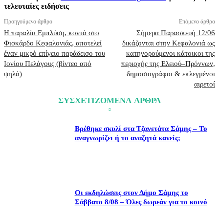
τελευταίες ειδήσεις
Προηγούμενο άρθρο
Επόμενο άρθρο
Η παραλία Εμπλύση, κοντά στο
Σήμερα Παρασκευή 12/06
Φισκάρδο Κεφαλονιάς, αποτελεί
δικάζονται στην Κεφαλονιά ως
έναν μικρό επίγειο παράδεισο του
κατηγορούμενοι κάτοικοι της
Ιονίου Πελάγους (βίντεο από
περιοχής της Ελειού–Πρόννων,
ψηλά)
δημοσιογράφοι & εκλεγμένοι
αιρετοί
ΣΥΣΧΕΤΙΖΟΜΕΝΑ ΑΡΘΡΑ
Βρέθηκε σκυλί στα Τζανετάτα Σάμης – Το
αναγνωρίζει ή το αναζητά κανείς;
Οι εκδηλώσεις στον Δήμο Σάμης το
Σάββατο 8/08 – Όλες δωρεάν για το κοινό