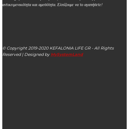
αντικειμενικότητα και αμεσότητα. Ελπίζουμε να το αγαπήσετε!
kefalonialife24@gmail.com
Αργοστόλι, Κεφαλονιά, ΤΚ 28100
© Copyright 2019-2020 KEFALONIA LIFE GR - All Rights
Reserved | Designed by
MySystemLand
ΕΙΔΗΣΕΙΣ
Νέος ψυχρός πόλεμος: Οι αγορές πέφτουν μετά τα
αντίποινα της Κίνας στις ΗΠΑ
Οruc Reis σε ελληνική υφαλοκρηπίδα, απέναντι απέναντι