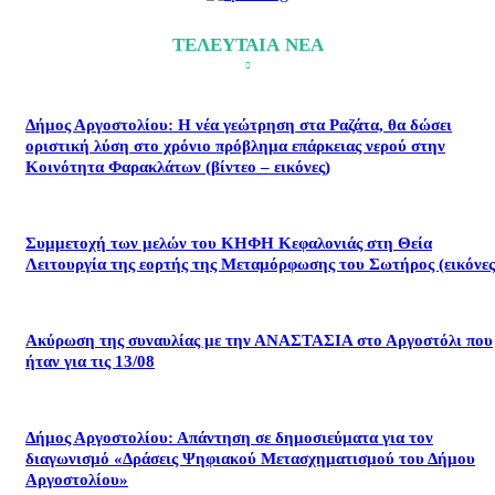
ΤΕΛΕΥΤΑΙΑ ΝΕΑ
Δήμος Αργοστολίου: Η νέα γεώτρηση στα Ραζάτα, θα δώσει
οριστική λύση στο χρόνιο πρόβλημα επάρκειας νερού στην
Κοινότητα Φαρακλάτων (βίντεο – εικόνες)
Συμμετοχή των μελών του ΚΗΦΗ Κεφαλονιάς στη Θεία
Λειτουργία της εορτής της Μεταμόρφωσης του Σωτήρος (εικόνες
Ακύρωση της συναυλίας με την ΑΝΑΣΤΑΣΙΑ στο Αργοστόλι που
ήταν για τις 13/08
Δήμος Αργοστολίου: Απάντηση σε δημοσιεύματα για τον
διαγωνισμό «Δράσεις Ψηφιακού Μετασχηματισμού του Δήμου
Αργοστολίου»