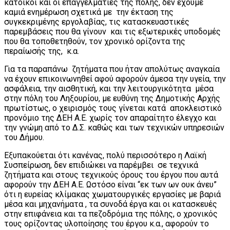
κάτοικοι και οι επαγγελματίες της πόλης, δεν έχουμε
καμιά ενημέρωση σχετικά με την έκταση της
συγκεκριμένης εργολαβίας, τις κατασκευαστικές
παρεμβάσεις που θα γίνουν και τις εξωτερικές υποδομές
που θα τοποθετηθούν, τον χρονικό ορίζοντα της
περαίωσής της, κ.α.
Για τα παραπάνω ζητήματα που ήταν απολύτως αναγκαία
να έχουν επικοινωνηθεί αφού αφορούν άμεσα την υγεία, την
ασφάλεια, την αισθητική, και την λειτουργικότητα μέσα
στην πόλη του Ληξουρίου, με ευθύνη της Δημοτικής Αρχής
πρωτίστως, ο χειρισμός τους γίνεται κατά αποκλειστικό
προνόμιο της ΔΕΗ Α.Ε. χωρίς τον απαραίτητο έλεγχο και
την γνώμη από το Δ.Σ. καθώς και των τεχνικών υπηρεσιών
του Δήμου.
Εξυπακούεται ότι κανένας, πολύ περισσότερο η Λαϊκή
Συσπείρωση, δεν επιδιώκει να παρέμβει σε τεχνικά
ζητήματα και στους τεχνικούς όρους του έργου που αυτά
αφορούν την ΔΕΗ Α.Ε. Ωστόσο είναι “εκ των ων ουκ άνευ”
ότι η ευρείας κλίμακας χωματουργικές εργασίες με βαριά
μέσα και μηχανήματα , τα συνοδά έργα και οι κατασκευές
στην επιφάνεια και τα πεζοδρόμια της πόλης, ο χρονικός
τους ορίζοντας υλοποίησης του έργου κ.α., αφορούν το