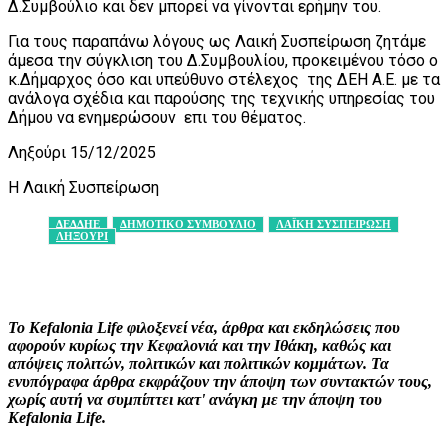
Δ.Συμβούλιο και δεν μπορεί να γίνονται ερήμην του.
Για τους παραπάνω λόγους ως Λαική Συσπείρωση ζητάμε
άμεσα την σύγκλιση του Δ.Συμβουλίου, προκειμένου τόσο ο
κ.Δήμαρχος όσο και υπεύθυνο στέλεχος της ΔΕΗ Α.Ε. με τα
ανάλογα σχέδια και παρούσης της τεχνικής υπηρεσίας του
Δήμου να ενημερώσουν επι του θέματος.
Ληξούρι 15/12/2025
Η Λαική Συσπείρωση
ΔΕΔΔΗΕ
ΔΗΜΟΤΙΚΟ ΣΥΜΒΟΥΛΙΟ
ΛΑΪΚΗ ΣΥΣΠΕΙΡΩΣΗ
ΛΗΞΟΥΡΙ
Facebook
X
Pinterest
WhatsApp
Το Kefalonia Life φιλοξενεί νέα, άρθρα και εκδηλώσεις που
αφορούν κυρίως την Κεφαλονιά και την Ιθάκη, καθώς και
απόψεις πολιτών, πολιτικών και πολιτικών κομμάτων. Τα
ενυπόγραφα άρθρα εκφράζουν την άποψη των συντακτών τους,
χωρίς αυτή να συμπίπτει κατ' ανάγκη με την άποψη του
Kefalonia Life.