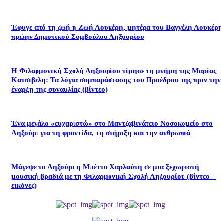
Έφυγε από τη ζωή η Ζωή Λουκέρη, μητέρα του Βαγγέλη Λουκέρη
πρώην Δημοτικού Συμβούλου Ληξουρίου
Η Φιλαρμονική Σχολή Ληξουρίου τίμησε τη μνήμη της Μαρίας
Κατσιβέλη: Τα λόγια συμπαράστασης του Προέδρου της πριν την
έναρξη της συναυλίας (βίντεο)
Ένα μεγάλο «ευχαριστώ» στο Μαντζαβινάτειο Νοσοκομείο στο
Ληξούρι για τη φροντίδα, τη στήριξη και την ανθρωπιά
Μάγεψε το Ληξούρι η Μπέττυ Χαρλαύτη σε μια ξεχωριστή
μουσική βραδιά με τη Φιλαρμονική Σχολή Ληξουρίου (βίντεο –
εικόνες)