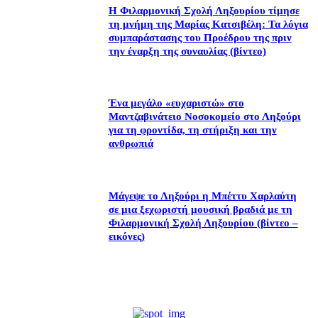
Η Φιλαρμονική Σχολή Ληξουρίου τίμησε
τη μνήμη της Μαρίας Κατσιβέλη: Τα λόγια
συμπαράστασης του Προέδρου της πριν
την έναρξη της συναυλίας (βίντεο)
Ένα μεγάλο «ευχαριστώ» στο
Μαντζαβινάτειο Νοσοκομείο στο Ληξούρι
για τη φροντίδα, τη στήριξη και την
ανθρωπιά
Μάγεψε το Ληξούρι η Μπέττυ Χαρλαύτη
σε μια ξεχωριστή μουσική βραδιά με τη
Φιλαρμονική Σχολή Ληξουρίου (βίντεο –
εικόνες)