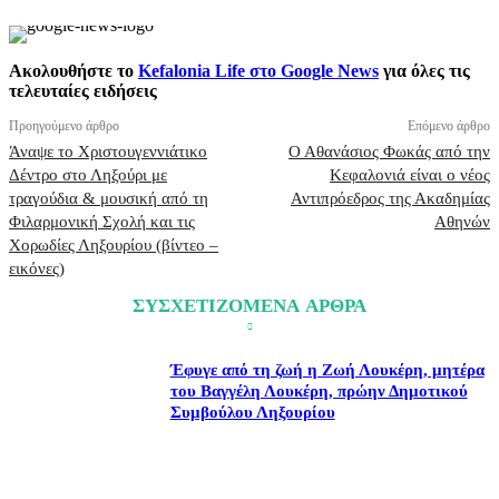
Ακολουθήστε το
Kefalonia Life στο Google News
για όλες τις
τελευταίες ειδήσεις
Προηγούμενο άρθρο
Επόμενο άρθρο
Άναψε το Χριστουγεννιάτικο
Ο Αθανάσιος Φωκάς από την
Δέντρο στο Ληξούρι με
Κεφαλονιά είναι ο νέος
τραγούδια & μουσική από τη
Αντιπρόεδρος της Ακαδημίας
Φιλαρμονική Σχολή και τις
Αθηνών
Χορωδίες Ληξουρίου (βίντεο –
εικόνες)
ΣΥΣΧΕΤΙΖΟΜΕΝΑ ΑΡΘΡΑ
Έφυγε από τη ζωή η Ζωή Λουκέρη, μητέρα
του Βαγγέλη Λουκέρη, πρώην Δημοτικού
Συμβούλου Ληξουρίου