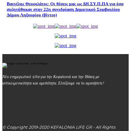
Βαγγέλης Θεοφιλάτος: Οι θέσεις μας ως ΔΗ.ΣΥ.Π.ΠΑ για όσα
συζητήθηκαν στην 22η συνεδρίαση Δημοτικού Συμβουλίου
Δήμου Ληξουρίου (βίντεο)
Νέο ενημερωτικό site για την Κεφαλονιά και την Ιθάκη με
αντικειμενικότητα και αμεσότητα. Ελπίζουμε να το αγαπήσετε!
kefalonialife24@gmail.com
Αργοστόλι, Κεφαλονιά, ΤΚ 28100
© Copyright 2019-2020 KEFALONIA LIFE GR - All Rights