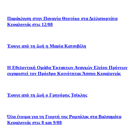
Παράκληση στην Παναγία Θεοτόκο στα Δελλαπορτάτα
Κεφαλονιάς στις 12/08
Έφυγε από τη ζωή η Μαρία Κατσιβέλη
Η Εθελοντική Ομάδα Έκτακτων Αναγκών Ελείου Πρόννων
ευχαριστεί τον Πρόεδρο Κοινότητας Άσσου Κεφαλονιάς
Έφυγε από τη ζωή ο Γρηγόρης Τσίκλης
Όλα έτοιμα για τη Γιορτή της Ρομπόλας στα Βαλσαμάτα
Κεφαλονιάς στις 8 και 9/08