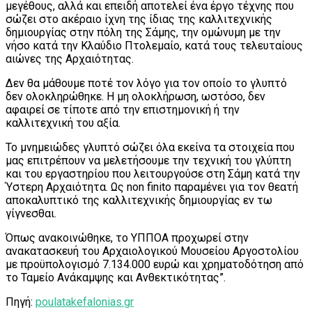
μεγέθους, αλλά και επειδή αποτελεί ένα έργο τέχνης που
σώζει στο ακέραιο ίχνη της ίδιας της καλλιτεχνικής
δημιουργίας στην πόλη της Σάμης, την ομώνυμη με την
νήσο κατά την Κλαύδιο Πτολεμαίο, κατά τους τελευταίους
αιώνες της Αρχαιότητας.
Δεν θα μάθουμε ποτέ τον λόγο για τον οποίο το γλυπτό
δεν ολοκληρώθηκε. Η μη ολοκλήρωση, ωστόσο, δεν
αφαιρεί σε τίποτε από την επιστημονική ή την
καλλιτεχνική του αξία.
Το μνημειώδες γλυπτό σώζει όλα εκείνα τα στοιχεία που
μας επιτρέπουν να μελετήσουμε την τεχνική του γλύπτη
και του εργαστηρίου που λειτουργούσε στη Σάμη κατά την
Ύστερη Αρχαιότητα. Ως non finito παραμένει για τον θεατή
αποκαλυπτικό της καλλιτεχνικής δημιουργίας εν τω
γίγνεσθαι.
Όπως ανακοινώθηκε, το ΥΠΠΟΑ προχωρεί στην
ανακατασκευή του Αρχαιολογικού Μουσείου Αργοστολίου
με προϋπολογισμό 7.134.000 ευρώ και χρηματοδότηση από
το Ταμείο Ανάκαμψης και Ανθεκτικότητας”.
Πηγή:
poulatakefalonias.gr