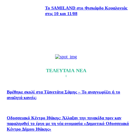
Το SAMILAND στο Φισκάρδο Κεφαλονιάς
στις 10 και 11/08
ΤΕΛΕΥΤΑΙΑ ΝΕΑ
Βρέθηκε σκυλί στα Τζανετάτα Σάμης – Το αναγνωρίζει ή το
αναζητά κανείς;
Οδυσσειακό Κέντρο Ιθάκης: Άλλαξαν την πινακίδα πριν καν
παραληφθεί το έργο με τη νέα ονομασία «Δημοτικό Οδυσσειακό
Κέντρο Δήμου Ιθάκης»