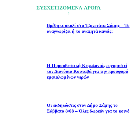
ΣΥΣΧΕΤΙΖΟΜΕΝΑ ΑΡΘΡΑ
Βρέθηκε σκυλί στα Τζανετάτα Σάμης – Το
αναγνωρίζει ή το αναζητά κανείς;
Η Πυροσβεστική Κεφαλονιάς ευχαριστεί
τον Διονύσιο Κουταβά για την προσφορά
εμφιαλωμένων νερών
Οι εκδηλώσεις στον Δήμο Σάμης το
Σάββατο 8/08 – Όλες δωρεάν για το κοινό