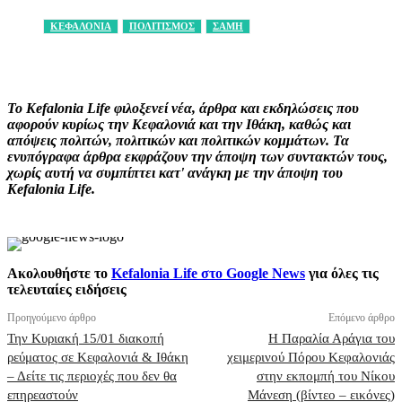
ΚΕΦΑΛΟΝΙΑ
ΠΟΛΙΤΙΣΜΟΣ
ΣΑΜΗ
Facebook
X
Pinterest
WhatsApp
Το Kefalonia Life φιλοξενεί νέα, άρθρα και εκδηλώσεις που
αφορούν κυρίως την Κεφαλονιά και την Ιθάκη, καθώς και
απόψεις πολιτών, πολιτικών και πολιτικών κομμάτων. Τα
ενυπόγραφα άρθρα εκφράζουν την άποψη των συντακτών τους,
χωρίς αυτή να συμπίπτει κατ' ανάγκη με την άποψη του
Kefalonia Life.
Ακολουθήστε το
Kefalonia Life στο Google News
για όλες τις
τελευταίες ειδήσεις
Προηγούμενο άρθρο
Επόμενο άρθρο
Την Κυριακή 15/01 διακοπή
Η Παραλία Αράγια του
ρεύματος σε Κεφαλονιά & Ιθάκη
χειμερινού Πόρου Κεφαλονιάς
– Δείτε τις περιοχές που δεν θα
στην εκπομπή του Νίκου
επηρεαστούν
Μάνεση (βίντεο – εικόνες)