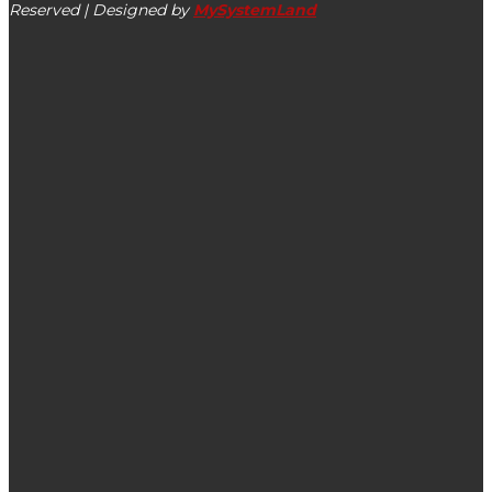
Reserved | Designed by
MySystemLand
ΕΙΔΗΣΕΙΣ
Φάρος Αργοστολίου: Τελικά επιτρέπεται ή απαγορεύεται το
ψάρεμα από τη Γέφυρα Δεβοσέτου;
Προκήρυξη 6 νέων θέσεων γιατρών για τα Κέντρα Υγείας
Σάμης, Ιθάκης & Κεφαλληνίας
‘Εφυγε από τη ζωή ο Ιωάννης Μαργαρίτης
ΔΗΜΟΦΙΛΗ