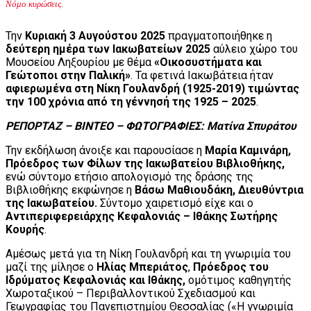
Νόμο κυρώσεις.
Την
Κυριακή 3 Αυγούστου 2025
πραγματοποιήθηκε η
δεύτερη ημέρα των Ιακωβατείων 2025
αύλειο χώρο του
Μουσείου Ληξουρίου με θέμα
«Οικοσυστήματα και
Γεώτοποι στην Παλική»
. Τα φετινά Ιακωβάτεια ήταν
αφιερωμένα στη Νίκη Γουλανδρή (1925-2019) τιμώντας
την 100 χρόνια από τη γέννησή της 1925 – 2025
.
ΡΕΠΟΡΤΑΖ – ΒΙΝΤΕΟ – ΦΩΤΟΓΡΑΦΙΕΣ: Ματίνα Σπυράτου
Την εκδήλωση άνοιξε και παρουσίασε η
Μαρία Καμινάρη,
Πρόεδρος των Φίλων της Ιακωβατείου Βιβλιοθήκης,
ενώ σύντομο ετήσιο απολογισμό της δράσης της
Βιβλιοθήκης εκφώνησε η
Βάσω Μαθιουδάκη, Διευθύντρια
της Ιακωβατείου.
Σύντομο χαιρετισμό είχε και ο
Αντιπεριφερειάρχης Κεφαλονιάς – Ιθάκης Σωτήρης
Κουρής
.
Αμέσως μετά για τη Νίκη Γουλανδρή και τη γνωριμία του
μαζί της μίλησε ο
Ηλίας Μπεριάτος
,
Πρόεδρος του
Ιδρύματος Κεφαλονιάς και Ιθάκης,
ομότιμος καθηγητής
Χωροταξικού – Περιβαλλοντικού Σχεδιασμού και
Γεωγραφίας του Πανεπιστημίου Θεσσαλίας («Η γνωριμία