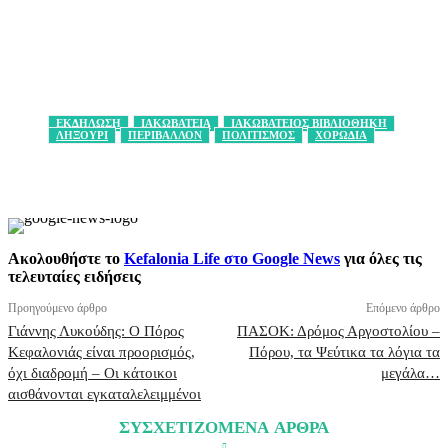
ΕΚΔΗΛΩΣΗ
ΙΑΚΩΒΑΤΕΙΑ
ΙΑΚΩΒΑΤΕΙΟΣ ΒΙΒΛΙΟΘΗΚΗ
ΛΗΞΟΥΡΙ
ΠΕΡΙΒΑΛΛΟΝ
ΠΟΛΙΤΙΣΜΟΣ
ΧΟΡΩΔΙΑ
Facebook
X
Pinterest
WhatsApp
Ακολουθήστε το
Kefalonia Life στο Google News
για όλες τις
τελευταίες ειδήσεις
Προηγούμενο άρθρο
Επόμενο άρθρο
Γιάννης Λυκούδης: Ο Πόρος
ΠΑΣΟΚ: Δρόμος Αργοστολίου –
Κεφαλονιάς είναι προορισμός,
Πόρου, τα Ψεύτικα τα λόγια τα
όχι διαδρομή – Οι κάτοικοι
μεγάλα…
αισθάνονται εγκαταλελειμμένοι
ΣΥΣΧΕΤΙΖΟΜΕΝΑ ΑΡΘΡΑ