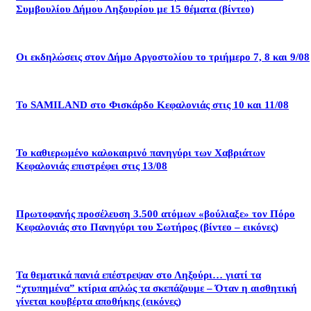
Συμβουλίου Δήμου Ληξουρίου με 15 θέματα (βίντεο)
Οι εκδηλώσεις στον Δήμο Αργοστολίου το τριήμερο 7, 8 και 9/08
Το SAMILAND στο Φισκάρδο Κεφαλονιάς στις 10 και 11/08
Το καθιερωμένο καλοκαιρινό πανηγύρι των Χαβριάτων
Κεφαλονιάς επιστρέφει στις 13/08
Πρωτοφανής προσέλευση 3.500 ατόμων «βούλιαξε» τον Πόρο
Κεφαλονιάς στο Πανηγύρι του Σωτήρος (βίντεο – εικόνες)
Τα θεματικά πανιά επέστρεψαν στο Ληξούρι… γιατί τα
“χτυπημένα” κτίρια απλώς τα σκεπάζουμε – Όταν η αισθητική
γίνεται κουβέρτα αποθήκης (εικόνες)