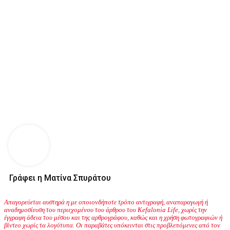
Γράφει η Ματίνα Σπυράτου
Απαγορεύεται αυστηρά η με οποιονδήποτε τρόπο αντιγραφή, αναπαραγωγή ή
αναδημοσίευση του περιεχομένου του άρθρου του Kefalonia Life, χωρίς την
έγγραφη άδεια του μέσου και της αρθρογράφου, καθώς και η χρήση φωτογραφιών ή
βίντεο χωρίς τα λογότυπα. Οι παραβάτες υπόκεινται στις προβλεπόμενες από τον