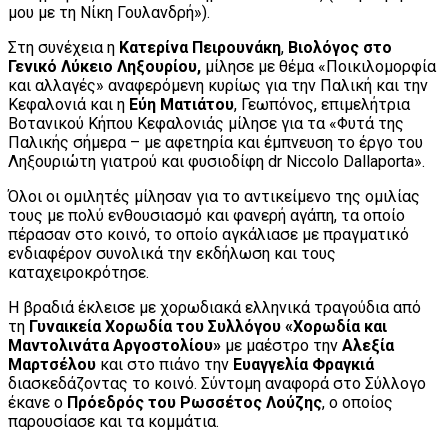
μου με τη Νίκη Γουλανδρή»).
Στη συνέχεια η
Κατερίνα Πειρουνάκη
,
Βιολόγος στο
Γενικό Λύκειο Ληξουρίου,
μίλησε με θέμα «Ποικιλομορφία
και αλλαγές» αναφερόμενη κυρίως για την Παλική και την
Κεφαλονιά και η
Εύη Ματιάτου
, Γεωπόνος, επιμελήτρια
Βοτανικού Κήπου Κεφαλονιάς μίλησε για τα «Φυτά της
Παλικής σήμερα – με αφετηρία και έμπνευση το έργο του
Ληξουριώτη γιατρού και φυσιοδίφη dr Niccolo Dallaporta».
Όλοι οι ομιλητές μίλησαν για το αντικείμενο της ομιλίας
τους με πολύ ενθουσιασμό και φανερή αγάπη, τα οποίο
πέρασαν στο κοινό, το οποίο αγκάλιασε με πραγματικό
ενδιαφέρον συνολικά την εκδήλωση και τους
καταχειροκρότησε.
Η βραδιά έκλεισε με χορωδιακά ελληνικά τραγούδια από
τη
Γυναικεία Χορωδία του Συλλόγου «Χορωδία και
Μαντολινάτα Αργοστολίου»
με μαέστρο την
Αλεξία
Μαρτσέλου
και στο πιάνο την
Ευαγγελία Φραγκιά
διασκεδάζοντας το κοινό. Σύντομη αναφορά στο Σύλλογο
έκανε ο
Πρόεδρός του Ρωσσέτος Λούζης
, ο οποίος
παρουσίασε και τα κομμάτια.