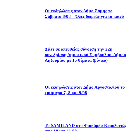
Οι εκδηλώσεις στον Δήμο Σάμης το
Σάββατο 8/08 – Όλες δωρεάν για το κοινό
Δείτε σε απευθείας σύνδεση την 22η
συνεδρίαση Δημοτικού Συμβουλίου Δήμου
Ληξουρίου με 15 θέματα (βίντεο)
Οι εκδηλώσεις στον Δήμο Αργοστολίου το
τριήμερο 7, 8 και 9/08
Το SAMILAND στο Φισκάρδο Κεφαλονιάς