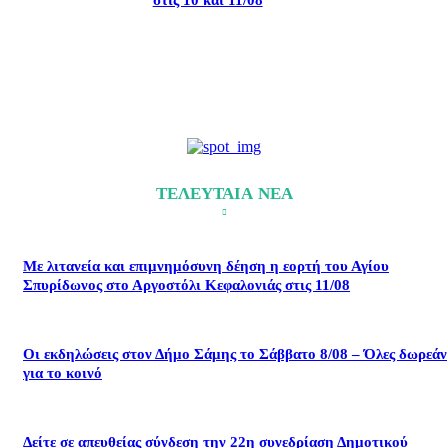
στις 10 και 11/08
ΤΕΛΕΥΤΑΙΑ ΝΕΑ
Με λιτανεία και επιμνημόσυνη δέηση η εορτή του Αγίου
Σπυρίδωνος στο Αργοστόλι Κεφαλονιάς στις 11/08
Οι εκδηλώσεις στον Δήμο Σάμης το Σάββατο 8/08 – Όλες δωρεάν
για το κοινό
Δείτε σε απευθείας σύνδεση την 22η συνεδρίαση Δημοτικού