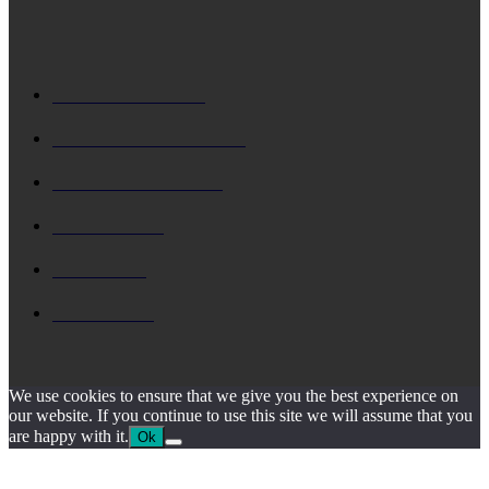
ΔΗΜΟΦΙΛΗ
ΚΕΦΑΛΟΝΙΑ
5729
Δ. ΑΡΓΟΣΤΟΛΙΟΥ
4795
Δ. ΛΗΞΟΥΡΙΟΥ
4158
ΚΗΔΕΙΑ
1930
ΙΟΝΙΟ
1795
ΙΘΑΚΗ
1546
We use cookies to ensure that we give you the best experience on
our website. If you continue to use this site we will assume that you
are happy with it.
Ok