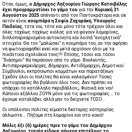
Όταν, όμως,
ο Δήμαρχος Ληξουρίου Γιώργος Κατσιβέλης
έχει προγραμματίσει το γάμο του
για την
Κυριακή 31
Αυγούστου 2025
απέναντι από τον Παντοκράτορα και σε
αυτόν είναι
κουμπάρα η Σοφία Ζαχαράκη
,
Υπουργός
Παιδείας
, τότε ναι, τότε και μόνο τότε τρέχουν όλοι και
όλες ταχέως ταχέως κιόλας για να φύγουν λαμαρίνες,
διπλοπαρκαρισμένα αυτοκίνητα και λοιπά “ενοχλητικά”
στοιχεία. Θα τον “μαλώσει” η κουμπάρα του, αν την αφήσει
να φωτογραφηθεί εκεί και μετά αρχίσουν όλοι με τα
πικάντικα σχολιάκια τους!!! Επίσης, τόσοι και τόσοι
“διάσημοι” θα περάσουν από το γάμο. Βουλευτής,
Αντιπεριφερειάρχες, Δήμαρχοι, Αντιδήμαρχοι, Δημοτικοί
Σύμβουλοι, εκπρόσωποι κομμάτων και παρατάξεων.
Σχεδόν όλοι οι πολίτες θα είναι καλεσμένοι! Τόσες
φωτογραφίες θα βγάλουν όλοι τους. Δεν πρέπει να
υπάρχει το κατάλληλο περιβάλλον;;; Φυσικά και ναι!
Κάποιοι εξάλλου ΖΟΥΝ μόνο για τις φωτογραφίες…. το
έχουμε καταλάβει, αλλά μην το δείχνετε ΤΟΣΟ…
Οι υπόλοιποι πολίτες είμαστε δεύτερης κατηγορίας
άλλωστε…. Πήξαμε στη λαμαρίνα και στο κακό!
Μόλις έξι (6) ημέρες πριν το γάμο του Δημάρχου
Ληξουρίου, τυχαία είδαμε σήμερα επιτέλους το