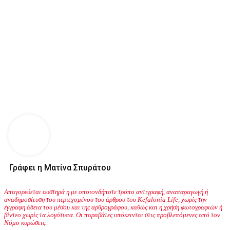
Γράφει η Ματίνα Σπυράτου
Απαγορεύεται αυστηρά η με οποιονδήποτε τρόπο αντιγραφή, αναπαραγωγή ή
αναδημοσίευση του περιεχομένου του άρθρου του Kefalonia Life, χωρίς την
έγγραφη άδεια του μέσου και της αρθρογράφου, καθώς και η χρήση φωτογραφιών ή
βίντεο χωρίς τα λογότυπα. Οι παραβάτες υπόκεινται στις προβλεπόμενες από τον
Νόμο κυρώσεις.