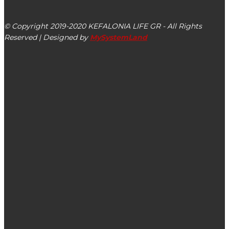
Αργοστόλι, Κεφαλονιά, ΤΚ 28100
© Copyright 2019-2020 KEFALONIA LIFE GR - All Rights
Reserved | Designed by
MySystemLand
ΕΙΔΗΣΕΙΣ
Δυνατοί άνεμοι στο Αργοστόλι τώρα (Βίντεο)
Η Εκδήλωση – Αφιέρωμα στην μνήμη του επαγγελματία
Α.μεΑ. Δημητρίου Λαδά στο Ληξούρι
Ιωάννης Κοσμάτος: Οι φιλόζωοι με τη σφραγίδα