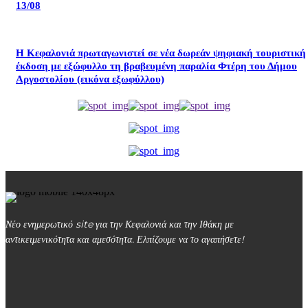
13/08
Η Κεφαλονιά πρωταγωνιστεί σε νέα δωρεάν ψηφιακή τουριστική
έκδοση με εξώφυλλο τη βραβευμένη παραλία Φτέρη του Δήμου
Αργοστολίου (εικόνα εξωφύλλου)
Νέο ενημερωτικό site για την Κεφαλονιά και την Ιθάκη με
αντικειμενικότητα και αμεσότητα. Ελπίζουμε να το αγαπήσετε!
kefalonialife24@gmail.com