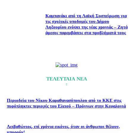
Καμπανάκι από τη Λαϊκή Συσπείρωση για
τις σχολικές υποδομές του Δήμου
Ληξουρίου ενόψει της νέας χρονιάς – Ζητά
άμεσες παρεμβάσεις στα προβλήματά τους
ΤΕΛΕΥΤΑΙΑ ΝΕΑ
Περιοδεία του Νίκου Καραθανασόπουλου από το ΚΚΕ στις
πυρόπληκτες περιοχές του Ελειού – Πρόννων στην Κεφαλονιά
Λειβαθώνιος, επί χρόνια εικόνες, όταν οι άνθρωποι θέλουν,
μπορούν!