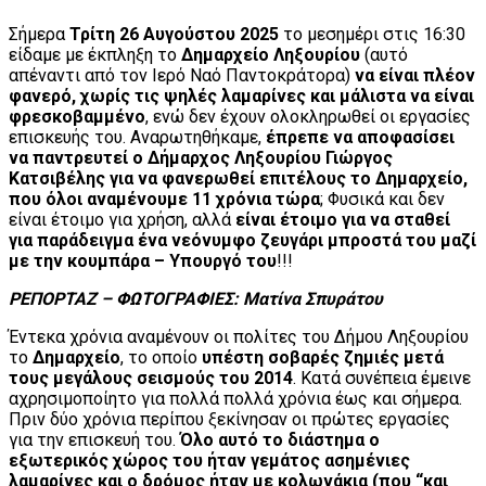
Σήμερα
Τρίτη 26 Αυγούστου 2025
το μεσημέρι στις 16:30
είδαμε με έκπληξη το
Δημαρχείο Ληξουρίου
(αυτό
απέναντι από τον Ιερό Ναό Παντοκράτορα)
να είναι πλέον
φανερό, χωρίς τις ψηλές λαμαρίνες και μάλιστα να είναι
φρεσκοβαμμένο
, ενώ δεν έχουν ολοκληρωθεί οι εργασίες
επισκευής του. Αναρωτηθήκαμε,
έπρεπε να αποφασίσει
να παντρευτεί ο Δήμαρχος Ληξουρίου Γιώργος
Κατσιβέλης για να φανερωθεί επιτέλους το Δημαρχείο,
που όλοι αναμένουμε 11 χρόνια τώρα
; Φυσικά και δεν
είναι έτοιμο για χρήση, αλλά
είναι έτοιμο για να σταθεί
για παράδειγμα ένα νεόνυμφο ζευγάρι μπροστά του μαζί
με την κουμπάρα – Υπουργό του
!!!
ΡΕΠΟΡΤΑΖ – ΦΩΤΟΓΡΑΦΙΕΣ: Ματίνα Σπυράτου
Έντεκα χρόνια αναμένουν οι πολίτες του Δήμου Ληξουρίου
το
Δημαρχείο
, το οποίο
υπέστη σοβαρές ζημιές μετά
τους μεγάλους σεισμούς του 2014
. Κατά συνέπεια έμεινε
αχρησιμοποίητο για πολλά πολλά χρόνια έως και σήμερα.
Πριν δύο χρόνια περίπου ξεκίνησαν οι πρώτες εργασίες
για την επισκευή του.
Όλο αυτό το διάστημα ο
εξωτερικός χώρος του ήταν γεμάτος ασημένιες
λαμαρίνες και ο δρόμος ήταν με κολωνάκια (που “και