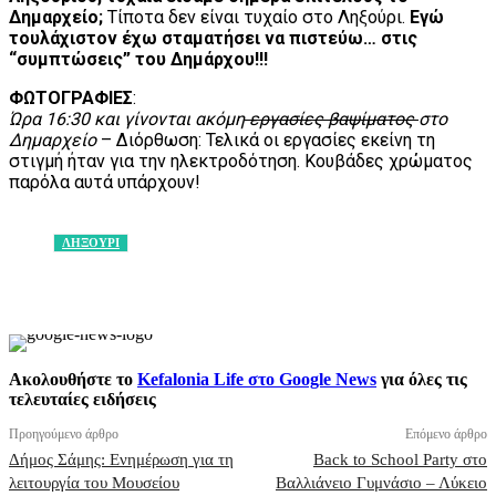
Δημαρχείο;
Τίποτα δεν είναι τυχαίο στο Ληξούρι.
Εγώ
τουλάχιστον έχω σταματήσει να πιστεύω… στις
“συμπτώσεις” του Δημάρχου!!!
ΦΩΤΟΓΡΑΦΙΕΣ
:
Ώρα 16:30 και γίνονται ακόμη
εργασίες βαψίματος
στο
Δημαρχείο
– Διόρθωση: Τελικά οι εργασίες εκείνη τη
στιγμή ήταν για την ηλεκτροδότηση. Κουβάδες χρώματος
παρόλα αυτά υπάρχουν!
ΛΗΞΟΥΡΙ
Facebook
X
Pinterest
WhatsApp
Ακολουθήστε το
Kefalonia Life στο Google News
για όλες τις
τελευταίες ειδήσεις
Προηγούμενο άρθρο
Επόμενο άρθρο
Δήμος Σάμης: Ενημέρωση για τη
Back to School Party στο
λειτουργία του Μουσείου
Βαλλιάνειο Γυμνάσιο – Λύκειο