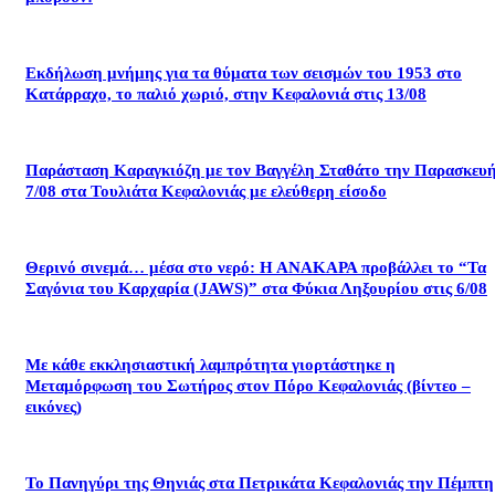
Εκδήλωση μνήμης για τα θύματα των σεισμών του 1953 στο
Κατάρραχο, το παλιό χωριό, στην Κεφαλονιά στις 13/08
Παράσταση Καραγκιόζη με τον Βαγγέλη Σταθάτο την Παρασκευ
7/08 στα Τουλιάτα Κεφαλονιάς με ελεύθερη είσοδο
Θερινό σινεμά… μέσα στο νερό: Η ΑΝΑΚΑΡΑ προβάλλει το “Τα
Σαγόνια του Καρχαρία (JAWS)” στα Φύκια Ληξουρίου στις 6/08
Με κάθε εκκλησιαστική λαμπρότητα γιορτάστηκε η
Μεταμόρφωση του Σωτήρος στον Πόρο Κεφαλονιάς (βίντεο –
εικόνες)
Το Πανηγύρι της Θηνιάς στα Πετρικάτα Κεφαλονιάς την Πέμπτη