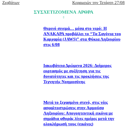
Ζερβάτων
Κεραμειών την Τετάρτη 27/08
ΣΥΣΧΕΤΙΖΟΜΕΝΑ ΑΡΘΡΑ
Θερινό σινεμά… μέσα στο νερό: Η
ΑΝΑΚΑΡΑ προβάλλει το “Τα Σαγόνια του
Καρχαρία (JAWS)” στα Φύκια Ληξουρίου
στις 6/08
Ιακωβάτεια Δρώμενα 2026: Διήμερος
εορτασμός με συζήτηση για τις
δυνατότητες και τις προκλήσεις της
Τεχνητής Νοημοσύνης
Μετά το ξεχασμένο στενό, στις νέες
ασφαλτοστρώσεις στην Αμμούσα
Ληξουρίου: Απογοητευτική εικόνα με
σημάδια φθοράς λίγες ημέρες μετά την
ολοκλήρωσή τους (εικόνες)