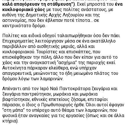
καλά απαγόρευαν τη στάθμευση”)
. Εκεί μπροστά του
ένα
κυκλοφοριακό χάος
με τους πολίτες ανάστατους, με
ευθύνη της Δημοτικής Αρχής Ληξουρίου και της
αστυνομίας, που δεν έβλεπαν ποτέ τίποτα… σε
κεντρικότατο δρόμο.
Πολίτες και ειδικά οδηγοί ταλαιπωρήθηκαν όσο δεν πάει.
Επιχειρηματίες λειτούργησαν μέσα σε ένα ακατάλληλο
περιβάλλον από αισθητικής μεριάς, αλλά και
κυκλοφοριακού. Τουρίστες και επισκέπτες, που
επισκέφθηκαν την πόλη, άλλο που δεν είπαν για αυτό το
χάος και την αναγκαστική “ασχήμια” της περιοχής εκεί.
Αυτοκίνητα πάρκαραν ελεύθερα, ενώ υπήρχαν
απαγορευτικά, μειώνοντας το ήδη μειωμένο πλάτος του
δρόμου λόγω των λαμαρινών.
Απέναντι από τον Ιερό Ναό Παντοκράτορα ζευγάρια και
ζευγάρια παντρεύτηκαν, μωράκια και μωράκια
βαφτίστηκαν, εθνικές επετείους ζήσαμε, επιταφίοι
πέρασαν, ο ίδιος ο Πρωθυπουργός ήρθε. Όλοι αυτοί έφαγαν
“στη μάπα” το υπέροχο αυτό θέαμα των λαμαρινών, που
φυσικά ήταν αναγκαίες για τις εργασίες (όπως και σε άλλα
κτήρια).