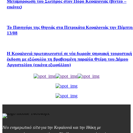
Μεταμόρφωση του Σωτήρος στον Πόρο Κεφαλονιάς (βίντεο –
εικόνες)
Το Πανηγύρι της Θηνιάς στα Πετρικάτα Κεφαλονιάς την Πέμπτη
13/08
Η Κεφαλονιά πρωταγωνιστεί σε νέα δωρεάν ψηφιακή τουριστική
έκδοση με εξώφυλλο τη βραβευμένη παραλία Φτέρη του Δήμου
Αργοστολίου (εικόνα εξωφύλλου)
Νέο ενημερωτικό site για την Κεφαλονιά και την Ιθάκη με