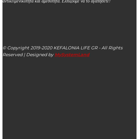
αντικειμενικότητα και αμεσότητα. Ελπίζουμε να το αγαπήσετε!
kefalonialife24@gmail.com
Αργοστόλι, Κεφαλονιά, ΤΚ 28100
© Copyright 2019-2020 KEFALONIA LIFE GR - All Rights
Reserved | Designed by
MySystemLand
ΕΙΔΗΣΕΙΣ
Την Κυριακή 07/07 ιστορικοφιλολογική εσπερίδα στην
Ιερά Μονή Αγίου Ανδρέα Μηλαπιδιάς
Κόμμα για τα Ζώα: Συνάντηση με τον Διονύση
Κωνσταντάτο Αντιδήμαρχο διαχείρισης οικόσιτων ζώων