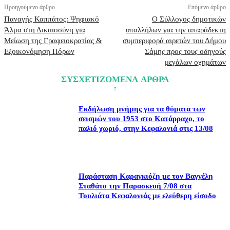
Προηγούμενο άρθρο
Επόμενο άρθρο
Παναγής Καππάτος: Ψηφιακό
Ο Σύλλογος δημοτικών
Άλμα στη Δικαιοσύνη για
υπαλλήλων για την απαράδεκτη
Μείωση της Γραφειοκρατίας &
συμπεριφορά αιρετών του Δήμου
Εξοικονόμηση Πόρων
Σάμης προς τους οδηγούς
μεγάλων οχημάτων
ΣΥΣΧΕΤΙΖΟΜΕΝΑ ΑΡΘΡΑ
Εκδήλωση μνήμης για τα θύματα των
σεισμών του 1953 στο Κατάρραχο, το
παλιό χωριό, στην Κεφαλονιά στις 13/08
Παράσταση Καραγκιόζη με τον Βαγγέλη
Σταθάτο την Παρασκευή 7/08 στα
Τουλιάτα Κεφαλονιάς με ελεύθερη είσοδο