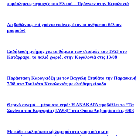
πυρόπληκτες περιοχές του Ελειού – Πρόννων στην Κεφαλονιά
Λειβαθώνιος, επί χρόνια εικόνες, όταν οι άνθρωποι θέλουν,
μπορούν!
Εκδήλωση μνήμης για τα θύματα των σεισμών του 1953 στο
Κατάρραχο, το παλιό χωριό, στην Κεφαλονιά στις 13/08
Παράσταση Καραγκιόζη με τον Βαγγέλη Σταθάτο την Παρασκευ
7/08 στα Τουλιάτα Κεφαλονιάς με ελεύθερη είσοδο
Θερινό σινεμά… μέσα στο νερό: Η ΑΝΑΚΑΡΑ προβάλλει το “Τα
Σαγόνια του Καρχαρία (JAWS)” στα Φύκια Ληξουρίου στις 6/08
Με κάθε εκκλησιαστική λαμπρότητα γιορτάστηκε η