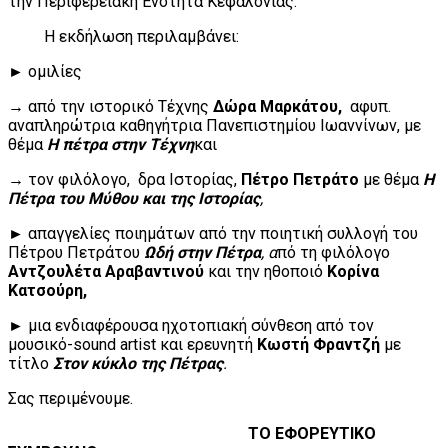
την Περιφερειακή Ενότητα Κεφαλονιάς.
Η εκδήλωση περιλαμβάνει:
► ομιλίες
→ από την ιστορικό Τέχνης
Δώρα Μαρκάτου,
αφυπ.
αναπληρώτρια καθηγήτρια Πανεπιστημίου Ιωαννίνων, με
θέμα
Η πέτρα στην Τέχνη
και
→ τον φιλόλογο, δρα Ιστορίας,
Πέτρο Πετράτο
με θέμα
Η
Πέτρα του Μύθου και της Ιστορίας
,
► απαγγελίες ποιημάτων από την ποιητική συλλογή του
Πέτρου Πετράτου
Ωδή στην Πέτρα
, α
πό τη φιλόλογο
Αντζουλέτα Αραβαντινού
και την ηθοποιό
Κορίνα
Κατσούρη,
► μια ενδιαφέρουσα ηχοτοπιακή σύνθεση από τον
μουσικό-sound artist και ερευνητή
Κωστή Φραντζή
με
τίτλο
Στον κύκλο της Πέτρας
.
Σας περιμένουμε.
ΤΟ ΕΦΟΡΕΥΤΙΚΟ