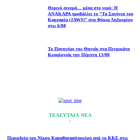
Θερινό σινεμά… μέσα στο νερό: Η
ΑΝΑΚΑΡΑ προβάλλει το “Τα Σαγόνια του
Καρχαρία (JAWS)” στα Φύκια Ληξουρίου
στις 6/08
Το Πανηγύρι της Θηνιάς στα Πετρικάτα
Κεφαλονιάς την Πέμπτη 13/08
ΤΕΛΕΥΤΑΙΑ ΝΕΑ
Περιοδεία του Νίκου Καραθανασόπουλου από το ΚΚΕ στις