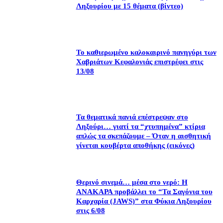
Ληξουρίου με 15 θέματα (βίντεο)
Το καθιερωμένο καλοκαιρινό πανηγύρι των
Χαβριάτων Κεφαλονιάς επιστρέφει στις
13/08
Τα θεματικά πανιά επέστρεψαν στο
Ληξούρι… γιατί τα “χτυπημένα” κτίρια
απλώς τα σκεπάζουμε – Όταν η αισθητική
γίνεται κουβέρτα αποθήκης (εικόνες)
Θερινό σινεμά… μέσα στο νερό: Η
ΑΝΑΚΑΡΑ προβάλλει το “Τα Σαγόνια του
Καρχαρία (JAWS)” στα Φύκια Ληξουρίου
στις 6/08