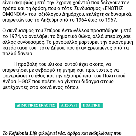
είναι ακριβώς μετά την 7χρονη χούντα) που δείχνουν τον
τρόπο και τη δράση, που ο τότε Συνδυασμός «ΕΝΟΤΗΣ
ΟΜΟΝΟΙΑ» του αξιόλογου Δημάρχου, εκλέχτηκε δυναμικά,
υπηρετώντας το Ληξούρι από το 1964 έως το 1967.
Ο συνδυασμός του Σπύρου Αντωνέλλου προσπάθησε μετά
το 1974, να αναλάβει το δημοτικό θώκο, αλλά υπερίσχυσε
άλλος συνδυασμός. Το μονόφυλλο μαρτυρεί την οικονομική
κατάσταση του τότε Δήμου, που ήταν χρεωμένος από τα
πολλά δάνεια.
Η προβολή του υλικού αυτού έχει σκοπό, να
υπηρετήσει με σεβασμό τη μνήμη και πρωτίστως να
φανερώσει το ήθος και την αξιοπρέπεια του Πολιτικού
Άνδρα. ΉΘΟΣ που πρέπει να γίνεται δίδαγμα στους
μετέχοντες στα κοινά ενός τόπου.
ΔΗΜΟΤΙΚΕΣ ΕΚΛΟΓΕΣ
ΛΗΞΟΥΡΙ
ΠΟΛΙΤΙΚΗ
Facebook
X
Pinterest
WhatsApp
Το Kefalonia Life φιλοξενεί νέα, άρθρα και εκδηλώσεις που