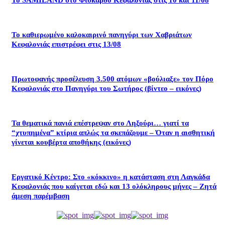
Το καθιερωμένο καλοκαιρινό πανηγύρι των Χαβριάτων
Κεφαλονιάς επιστρέφει στις 13/08
Πρωτοφανής προσέλευση 3.500 ατόμων «βούλιαξε» τον Πόρο
Κεφαλονιάς στο Πανηγύρι του Σωτήρος (βίντεο – εικόνες)
Τα θεματικά πανιά επέστρεψαν στο Ληξούρι… γιατί τα
“χτυπημένα” κτίρια απλώς τα σκεπάζουμε – Όταν η αισθητική
γίνεται κουβέρτα αποθήκης (εικόνες)
Εργατικό Κέντρο: Στο «κόκκινο» η κατάσταση στη Λαγκάδα
Κεφαλονιάς που καίγεται εδώ και 13 ολόκληρους μήνες – Ζητά
άμεση παρέμβαση