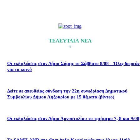
ΤΕΛΕΥΤΑΙΑ ΝΕΑ
Οι εκδηλώσεις στον Δήμο Σάμης το Σάββατο 8/08 – Όλες δωρεάν
για το κοινό
Δείτε σε απευθείας σύνδεση την 22η συνεδρίαση Δημοτικού
Συμβουλίου Δήμου Ληξουρίου με 15 θέματα (βίντεο)
Οι εκδηλώσεις στον Δήμο Αργοστολίου το τριήμερο 7, 8 και 9/08
Το SAMILAND στο Φισκάρδο Κεφαλονιάς στις 10 και 11/08