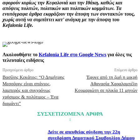
αφορούν κυρίως την Κεφαλονιά και την Ιθάκη, καθώς και
απόψεις πολιτών, πολιτικών και πολιτικών κομμάτων. Τα
ενυπόγραφα άρθρα εκφράζουν την άποψη των συντακτών τους,
χωρίς αυτή να συμπίπτει κατ' ανάγκη με την άποψη του
Kefalonia Life.
Ακολουθήστε το
Kefalonia Life στο Google News
για όλες τις
τελευταίες ειδήσεις
Προηγούμενο άρθρο
Επόμενο άρθρο
Βασίλης Κεκάτος: “Ο Δημήτρης
Έφυγε από τη ζωή η μικρή
Μεσσάρης είναι σπάνιος,
Αθανασία Χαραλαμπέλη
λαμπερός και συγχρόνως
Κουμαριώτη σε ηλικία 11 μηνών
χρήσιμος & πολύτιμος – Ένα
διαμάντι”
ΣΥΣΧΕΤΙΖΟΜΕΝΑ ΑΡΘΡΑ
Δείτε σε απευθείας σύνδεση την 22η
συνεδρίαση Δημοτικού Συμβουλίου Δήμου