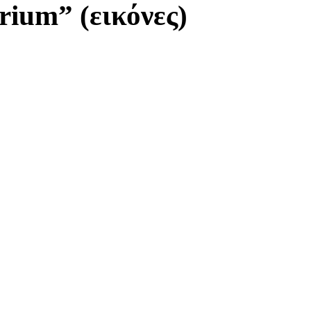
arium
” (εικόνες)