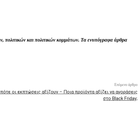
Print
Tumblr
VK
Viber
τών, πολιτικών και πολιτικών κομμάτων. Τα ενυπόγραφα άρθρα
Επόμενο άρθρο
 πότε οι εκπτώσεις αξίζουν – Ποια προϊόντα αξίζει να αγοράσεις
στο Black Friday;