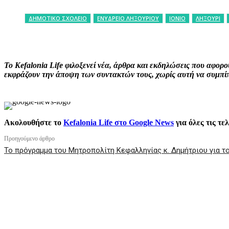
ΔΗΜΟΤΙΚΟ ΣΧΟΛΕΙΟ
ΕΝΥΔΡΕΙΟ ΛΗΞΟΥΡΙΟΥ
ΙΟΝΙΟ
ΛΗΞΟΥΡΙ
ΚΟΙΝΟΠΟΙΗΣΗ
Facebook
X
P
Το Kefalonia Life φιλοξενεί νέα, άρθρα και εκδηλώσεις που αφο
εκφράζουν την άποψη των συντακτών τους, χωρίς αυτή να συμπίπτ
Ακολουθήστε το
Kefalonia Life στο Google News
για όλες τις τε
Προηγούμενο άρθρο
Το πρόγραμμα του Μητροπολίτη Κεφαλληνίας κ. Δημήτριου για τ