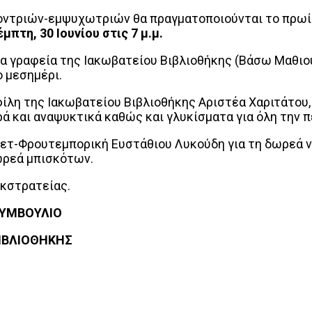
τριών-εμψυχωτριών θα πραγματοποιούνται το πρωί σ
μπτη, 30 Ιουνίου στις 7 μ.μ.
 γραφεία της Ιακωβατείου Βιβλιοθήκης (Βάσω Μαθιου
ο μεσημέρι.
ίλη της Ιακωβατείου Βιβλιοθήκης Αριστέα Χαριτάτου, 
ά και αναψυκτικά καθώς και γλυκίσματα για όλη την 
ετ-Φρουτεμπορική Ευστάθιου Λυκούδη για τη δωρεά 
ωρεά μπισκότων.
κστρατείας.
ΥΛΙΟ
ΟΘΗΚΗΣ
interest
WhatsApp
Linkedin
Email