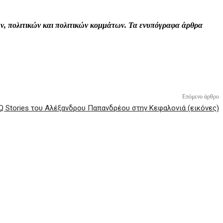
τών, πολιτικών και πολιτικών κομμάτων. Τα ενυπόγραφα άρθρα
Επόμενο άρθρο
 Stories του Αλέξανδρου Παπανδρέου στην Κεφαλονιά (εικόνες)