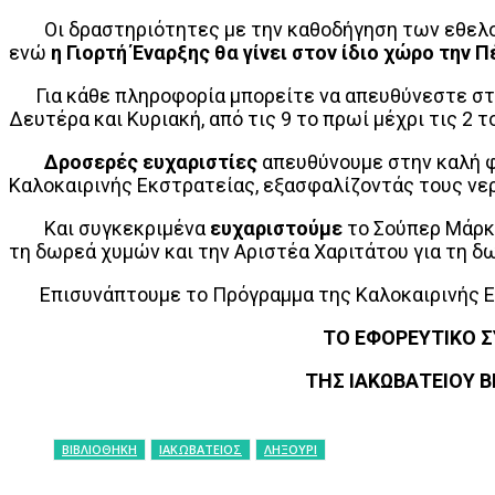
Οι δραστηριότητες με την καθοδήγηση των εθελον
ενώ
η Γιορτή Έναρξης θα γίνει στον ίδιο χώρο την Πέ
Για κάθε πληροφορία μπορείτε να απευθύνεστε στα
Δευτέρα και Κυριακή, από τις 9 το πρωί μέχρι τις 2 τ
Δροσερές ευχαριστίες
απευθύνουμε στην καλή φ
Καλοκαιρινής Εκστρατείας, εξασφαλίζοντάς τους νερ
Και συγκεκριμένα
ευχαριστούμε
το Σούπερ Μάρκ
τη δωρεά χυμών και την Αριστέα Χαριτάτου για τη δ
Επισυνάπτουμε το Πρόγραμμα της Καλοκαιρινής Ε
ΤΟ ΕΦΟΡΕΥΤΙΚΟ ΣΥΜΒΟ
ΤΗΣ ΙΑΚΩΒΑΤΕΙΟΥ ΒΙΒΛΙ
ΒΙΒΛΙΟΘΗΚΗ
ΙΑΚΩΒΑΤΕΙΟΣ
ΛΗΞΟΥΡΙ
ΚΟΙΝΟΠΟΙΗΣΗ
Facebook
X
P