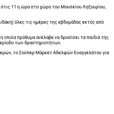
τις 11 η ώρα στο χώρο του Μουσείου Ληξουρίου,
δάκη) όλες τις ημέρες της εβδομάδας εκτός από
η οποία πρόθυμα ανέλαβε να δροσίσει τα παιδιά της
περίοδο των δραστηριοτήτων.
νερών, το Σούπερ Μάρκετ Αδελφών Ευαγγελάτου για
Print
Tumblr
VK
Viber