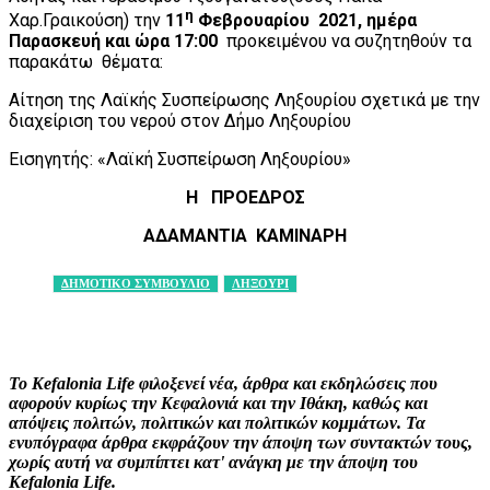
η
Χαρ.Γραικούση) την
11
Φεβρουαρίου 2021, ημέρα
Παρασκευή και ώρα 17:00
προκειμένου να συζητηθούν τα
παρακάτω θέματα:
Αίτηση της Λαϊκής Συσπείρωσης Ληξουρίου σχετικά με την
διαχείριση του νερού στον Δήμο Ληξουρίου
Εισηγητής: «Λαϊκή Συσπείρωση Ληξουρίου»
Η ΠΡΟΕΔΡΟΣ
ΑΔΑΜΑΝΤΙΑ ΚΑΜΙΝΑΡΗ
ΔΗΜΟΤΙΚΟ ΣΥΜΒΟΥΛΙΟ
ΛΗΞΟΥΡΙ
Facebook
X
Pinterest
WhatsApp
Το Kefalonia Life φιλοξενεί νέα, άρθρα και εκδηλώσεις που
αφορούν κυρίως την Κεφαλονιά και την Ιθάκη, καθώς και
απόψεις πολιτών, πολιτικών και πολιτικών κομμάτων. Τα
ενυπόγραφα άρθρα εκφράζουν την άποψη των συντακτών τους,
χωρίς αυτή να συμπίπτει κατ' ανάγκη με την άποψη του
Kefalonia Life.