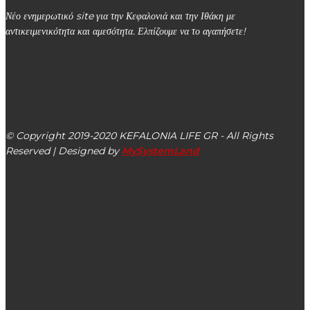
Νέο ενημερωτικό site για την Κεφαλονιά και την Ιθάκη με
αντικειμενικότητα και αμεσότητα. Ελπίζουμε να το αγαπήσετε!
kefalonialife24@gmail.com
Αργοστόλι, Κεφαλονιά, ΤΚ 28100
© Copyright 2019-2020 KEFALONIA LIFE GR - All Rights
Reserved | Designed by
MySystemLand
ΕΙΔΗΣΕΙΣ
Έφυγε από τη ζωή ο Παναγής Δίλαλος – Δύο λόγια για τον
αγαπημένο καθηγητή