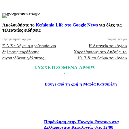
Ακολουθήστε το
Kefalonia Life στο Google News
για όλες τις
τελευταίες ειδήσεις
Προηγούμενο άρθρο
Επόμενο άρθρο
Ε.Α.Σ.: Λήγει η προθεσμία για
Η Λιτανεία του Αγίου
δηλώσεις παράδοσης
Χαραλάμπους στο Ληξούρι το
αιγοπρόβειου γάλακτος
1913 & το θαύμα του Αγίου
ΣΥΣΧΕΤΙΖΟΜΕΝΑ ΑΡΘΡΑ
Έφυγε από τη ζωή η Μαρία Κατσιβέλη
Παράκληση στην Παναγία Θεοτόκο στα
Δελλαπορτάτα Κεφαλονιάς στις 12/08