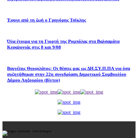
Έφυγε από τη ζωή ο Γρηγόρης Τσίκλης
Όλα έτοιμα για τη Γιορτή της Ρομπόλας στα Βαλσαμάτα
Κεφαλονιάς στις 8 και 9/08
Βαγγέλης Θεοφιλάτος: Οι θέσεις μας ως ΔΗ.ΣΥ.Π.ΠΑ για όσα
συζητήθηκαν στην 22η συνεδρίαση Δημοτικού Συμβουλίου
Δήμου Ληξουρίου (βίντεο)