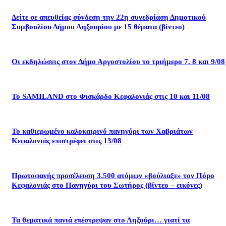
Δείτε σε απευθείας σύνδεση την 22η συνεδρίαση Δημοτικού
Συμβουλίου Δήμου Ληξουρίου με 15 θέματα (βίντεο)
Οι εκδηλώσεις στον Δήμο Αργοστολίου το τριήμερο 7, 8 και 9/08
Το SAMILAND στο Φισκάρδο Κεφαλονιάς στις 10 και 11/08
Το καθιερωμένο καλοκαιρινό πανηγύρι των Χαβριάτων
Κεφαλονιάς επιστρέφει στις 13/08
Πρωτοφανής προσέλευση 3.500 ατόμων «βούλιαξε» τον Πόρο
Κεφαλονιάς στο Πανηγύρι του Σωτήρος (βίντεο – εικόνες)
Τα θεματικά πανιά επέστρεψαν στο Ληξούρι… γιατί τα