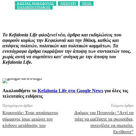
ΚΩΣΤΑΣ ΜΑΚΕΔΟΝΑΣ
ΛΗΞΟΥΡΙ
ΝΕΟΛ
ΠΑΛΛΗΞΟΥΡΙΑΚΟΣ
Facebook
X
Pinterest
WhatsApp
Το Kefalonia Life φιλοξενεί νέα, άρθρα και εκδηλώσεις που
αφορούν κυρίως την Κεφαλονιά και την Ιθάκη, καθώς και
απόψεις πολιτών, πολιτικών και πολιτικών κομμάτων. Τα
ενυπόγραφα άρθρα εκφράζουν την άποψη των συντακτών τους,
χωρίς αυτή να συμπίπτει κατ' ανάγκη με την άποψη του
Kefalonia Life.
Ακολουθήστε το
Kefalonia Life στο Google News
για όλες τις
τελευταίες ειδήσεις
Προηγούμενο άρθρο
Επόμενο άρθρο
Κορονοϊός: Ένας απρόσμενος
Δρόμος για Πετανούς: “Aντί να
σύμμαχος ίσως μειώνει τον
πάτε να μαζέψετε τα σκουπίδια,
κίνδυνο μετάδοσης του
συνεχίζετε να σιωπείτε.
Εκτίθεστε”