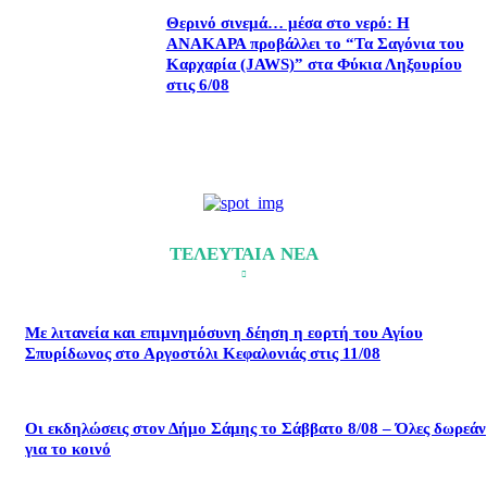
Θερινό σινεμά… μέσα στο νερό: Η
ΑΝΑΚΑΡΑ προβάλλει το “Τα Σαγόνια του
Καρχαρία (JAWS)” στα Φύκια Ληξουρίου
στις 6/08
ΤΕΛΕΥΤΑΙΑ ΝΕΑ
Με λιτανεία και επιμνημόσυνη δέηση η εορτή του Αγίου
Σπυρίδωνος στο Αργοστόλι Κεφαλονιάς στις 11/08
Οι εκδηλώσεις στον Δήμο Σάμης το Σάββατο 8/08 – Όλες δωρεάν
για το κοινό