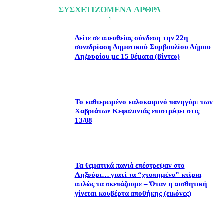
ΣΥΣΧΕΤΙΖΟΜΕΝΑ ΑΡΘΡΑ
Δείτε σε απευθείας σύνδεση την 22η
συνεδρίαση Δημοτικού Συμβουλίου Δήμου
Ληξουρίου με 15 θέματα (βίντεο)
Το καθιερωμένο καλοκαιρινό πανηγύρι των
Χαβριάτων Κεφαλονιάς επιστρέφει στις
13/08
Τα θεματικά πανιά επέστρεψαν στο
Ληξούρι… γιατί τα “χτυπημένα” κτίρια
απλώς τα σκεπάζουμε – Όταν η αισθητική
γίνεται κουβέρτα αποθήκης (εικόνες)