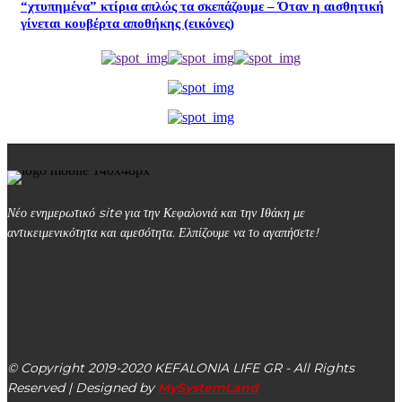
“χτυπημένα” κτίρια απλώς τα σκεπάζουμε – Όταν η αισθητική
γίνεται κουβέρτα αποθήκης (εικόνες)
Νέο ενημερωτικό site για την Κεφαλονιά και την Ιθάκη με
αντικειμενικότητα και αμεσότητα. Ελπίζουμε να το αγαπήσετε!
kefalonialife24@gmail.com
Αργοστόλι, Κεφαλονιά, ΤΚ 28100
© Copyright 2019-2020 KEFALONIA LIFE GR - All Rights
Reserved | Designed by
MySystemLand