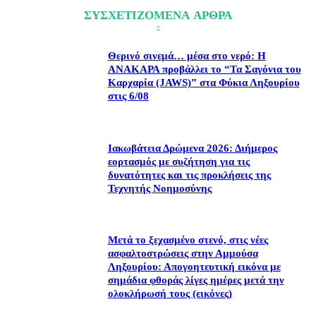
ΣΥΣΧΕΤΙΖΟΜΕΝΑ ΑΡΘΡΑ
Θερινό σινεμά… μέσα στο νερό: Η
ΑΝΑΚΑΡΑ προβάλλει το “Τα Σαγόνια του
Καρχαρία (JAWS)” στα Φύκια Ληξουρίου
στις 6/08
Ιακωβάτεια Δρώμενα 2026: Διήμερος
εορτασμός με συζήτηση για τις
δυνατότητες και τις προκλήσεις της
Τεχνητής Νοημοσύνης
Μετά το ξεχασμένο στενό, στις νέες
ασφαλτοστρώσεις στην Αμμούσα
Ληξουρίου: Απογοητευτική εικόνα με
σημάδια φθοράς λίγες ημέρες μετά την
ολοκλήρωσή τους (εικόνες)