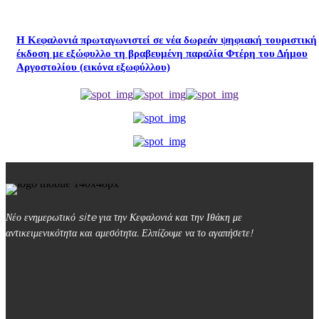
Η Κεφαλονιά πρωταγωνιστεί σε νέα δωρεάν ψηφιακή τουριστική
έκδοση με εξώφυλλο τη βραβευμένη παραλία Φτέρη του Δήμου
Αργοστολίου (εικόνα εξωφύλλου)
Νέο ενημερωτικό site για την Κεφαλονιά και την Ιθάκη με
αντικειμενικότητα και αμεσότητα. Ελπίζουμε να το αγαπήσετε!
kefalonialife24@gmail.com
Αργοστόλι, Κεφαλονιά, ΤΚ 28100