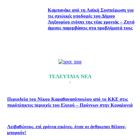
Καμπανάκι από τη Λαϊκή Συσπείρωση για
τις σχολικές υποδομές του Δήμου
Ληξουρίου ενόψει της νέας χρονιάς – Ζητά
άμεσες παρεμβάσεις στα προβλήματά τους
ΤΕΛΕΥΤΑΙΑ ΝΕΑ
Περιοδεία του Νίκου Καραθανασόπουλου από το ΚΚΕ στις
πυρόπληκτες περιοχές του Ελειού – Πρόννων στην Κεφαλονιά
Λειβαθώνιος, επί χρόνια εικόνες, όταν οι άνθρωποι θέλουν,
μπορούν!