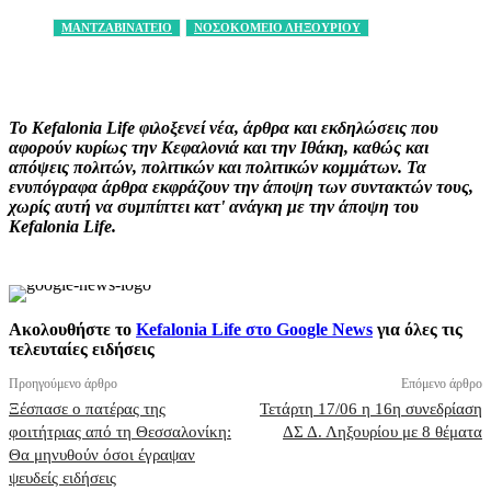
ΜΑΝΤΖΑΒΙΝΑΤΕΙΟ
ΝΟΣΟΚΟΜΕΙΟ ΛΗΞΟΥΡΙΟΥ
Facebook
X
Pinterest
WhatsApp
Το Kefalonia Life φιλοξενεί νέα, άρθρα και εκδηλώσεις που
αφορούν κυρίως την Κεφαλονιά και την Ιθάκη, καθώς και
απόψεις πολιτών, πολιτικών και πολιτικών κομμάτων. Τα
ενυπόγραφα άρθρα εκφράζουν την άποψη των συντακτών τους,
χωρίς αυτή να συμπίπτει κατ' ανάγκη με την άποψη του
Kefalonia Life.
Ακολουθήστε το
Kefalonia Life στο Google News
για όλες τις
τελευταίες ειδήσεις
Προηγούμενο άρθρο
Επόμενο άρθρο
Ξέσπασε ο πατέρας της
Τετάρτη 17/06 η 16η συνεδρίαση
φοιτήτριας από τη Θεσσαλονίκη:
ΔΣ Δ. Ληξουρίου με 8 θέματα
Θα μηνυθούν όσοι έγραψαν
ψευδείς ειδήσεις