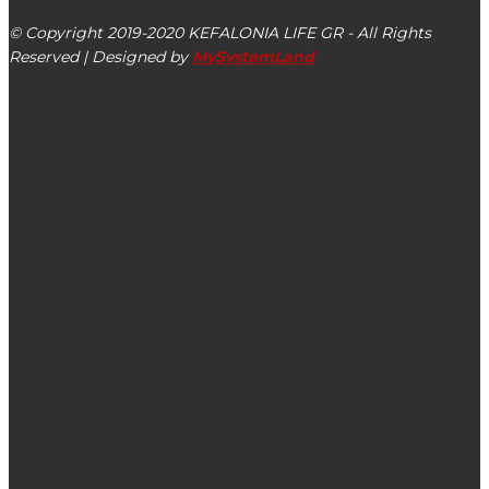
© Copyright 2019-2020 KEFALONIA LIFE GR - All Rights
Reserved | Designed by
MySystemLand
ΕΙΔΗΣΕΙΣ
Αγρότες, Αλιείς, Μελισσοκόμοι όλοι στην απεργία με τους
εργάτες την Τετάρτη 20/11
Βουτιά 60% στις τιμές ηλεκτρισμού για τον Φεβρουάριο
Το κρουαζιερόπλοιο CRYSTAL SYMPHONY στο
Αργοστόλι από την CRYSTAL CRUISES (εικόνες)