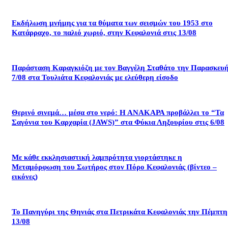
Εκδήλωση μνήμης για τα θύματα των σεισμών του 1953 στο
Κατάρραχο, το παλιό χωριό, στην Κεφαλονιά στις 13/08
Παράσταση Καραγκιόζη με τον Βαγγέλη Σταθάτο την Παρασκευ
7/08 στα Τουλιάτα Κεφαλονιάς με ελεύθερη είσοδο
Θερινό σινεμά… μέσα στο νερό: Η ΑΝΑΚΑΡΑ προβάλλει το “Τα
Σαγόνια του Καρχαρία (JAWS)” στα Φύκια Ληξουρίου στις 6/08
Με κάθε εκκλησιαστική λαμπρότητα γιορτάστηκε η
Μεταμόρφωση του Σωτήρος στον Πόρο Κεφαλονιάς (βίντεο –
εικόνες)
Το Πανηγύρι της Θηνιάς στα Πετρικάτα Κεφαλονιάς την Πέμπτη
13/08