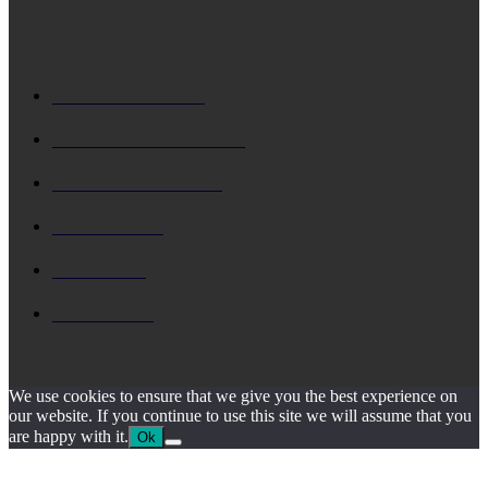
ΔΗΜΟΦΙΛΗ
ΚΕΦΑΛΟΝΙΑ
5729
Δ. ΑΡΓΟΣΤΟΛΙΟΥ
4795
Δ. ΛΗΞΟΥΡΙΟΥ
4158
ΚΗΔΕΙΑ
1930
ΙΟΝΙΟ
1795
ΙΘΑΚΗ
1546
We use cookies to ensure that we give you the best experience on
our website. If you continue to use this site we will assume that you
are happy with it.
Ok