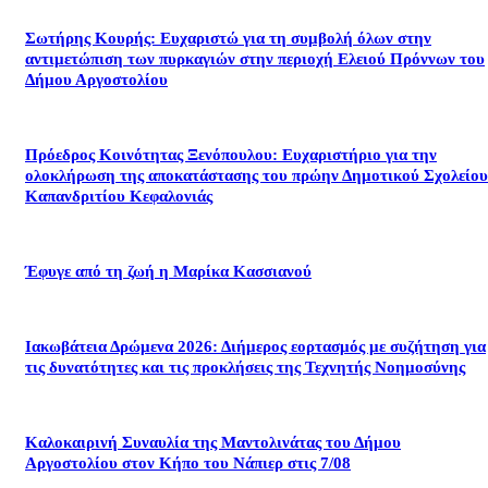
Σωτήρης Κουρής: Ευχαριστώ για τη συμβολή όλων στην
αντιμετώπιση των πυρκαγιών στην περιοχή Ελειού Πρόννων του
Δήμου Αργοστολίου
Πρόεδρος Κοινότητας Ξενόπουλου: Ευχαριστήριο για την
ολοκλήρωση της αποκατάστασης του πρώην Δημοτικού Σχολείου
Καπανδριτίου Κεφαλονιάς
Έφυγε από τη ζωή η Μαρίκα Κασσιανού
Ιακωβάτεια Δρώμενα 2026: Διήμερος εορτασμός με συζήτηση για
τις δυνατότητες και τις προκλήσεις της Τεχνητής Νοημοσύνης
Καλοκαιρινή Συναυλία της Μαντολινάτας του Δήμου
Αργοστολίου στον Κήπο του Νάπιερ στις 7/08