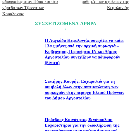
αδιαφορίας στον Πόρο και στο
μαθητές των σχολείων της
γήπεδο των Τζαννάτων
Κεφαλονιάς
Κεφαλονιάς
ΣΥΣΧΕΤΙΖΟΜΕΝΑ ΑΡΘΡΑ
Η Λαγκάδα Κεφαλονιάς συνεχίζει να καίει
13εις μήνες από την αρχική πυρκαγιά –
Κυβέρνηση, Περιφέρεια ΙΝ και Δήμος
Αργοστολίου συνεχίζουν να αδιαφορούν
(βίντεο)
Σωτήρης Κουρής: Ευχαριστώ για τη
συμβολή όλων στην αντιμετώπιση των
πυρκαγιών στην περιοχή Ελειού Πρόννων
του Δήμου Αργοστολίου
Πρόεδρος Κοινότητας Ξενόπουλου:
Ευχαριστήριο για την ολοκλήρωση της
αποκατάστασης του πρώην Δημοτικού