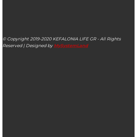
kefalonialife24@gmail.com
Αργοστόλι, Κεφαλονιά, ΤΚ 28100
© Copyright 2019-2020 KEFALONIA LIFE GR - All Rights
Reserved | Designed by
MySystemLand
ΕΙΔΗΣΕΙΣ
Στις 07/06 το δικαστικό θρίλερ “142 χρόνια” με προβολή
στην Κεφαλονιά από τον Στέλιο Κούλογλου
Π. Καππάτος: Συνάντηση με τον Υφυπουργό Αθλητισμού &
τον Πρόεδρο της ΕΠΣΚΙ