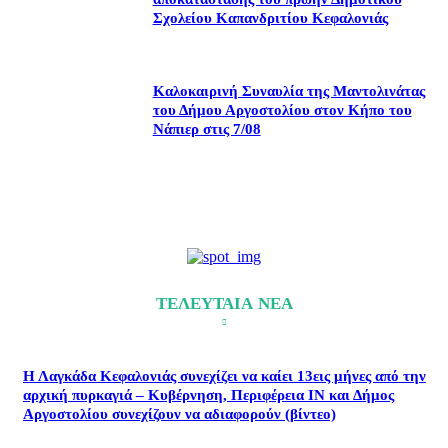
Σχολείου Καπανδριτίου Κεφαλονιάς
Καλοκαιρινή Συναυλία της Μαντολινάτας
του Δήμου Αργοστολίου στον Κήπο του
Νάπιερ στις 7/08
ΤΕΛΕΥΤΑΙΑ ΝΕΑ
Η Λαγκάδα Κεφαλονιάς συνεχίζει να καίει 13εις μήνες από την
αρχική πυρκαγιά – Κυβέρνηση, Περιφέρεια ΙΝ και Δήμος
Αργοστολίου συνεχίζουν να αδιαφορούν (βίντεο)