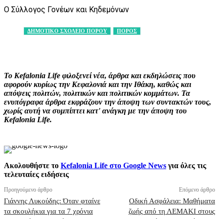
Ο Σύλλογος Γονέων και Κηδεμόνων
ΔΗΜΟΤΙΚΟ ΣΧΟΛΕΙΟ ΠΟΡΟΥ
ΠΟΡΟΣ
Facebook
X
Pinterest
WhatsApp
Το Kefalonia Life φιλοξενεί νέα, άρθρα και εκδηλώσεις που
αφορούν κυρίως την Κεφαλονιά και την Ιθάκη, καθώς και
απόψεις πολιτών, πολιτικών και πολιτικών κομμάτων. Τα
ενυπόγραφα άρθρα εκφράζουν την άποψη των συντακτών τους,
χωρίς αυτή να συμπίπτει κατ' ανάγκη με την άποψη του
Kefalonia Life.
Ακολουθήστε το
Kefalonia Life στο Google News
για όλες τις
τελευταίες ειδήσεις
Προηγούμενο άρθρο
Επόμενο άρθρο
Γιάννης Λυκούδης: Όταν φταίνε
Οδική Ασφάλεια: Μαθήματα
τα σκουλήκια για τα 7 χρόνια
ζωής από τη ΛΕΜΑΚΙ στους