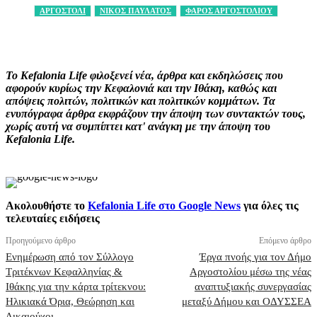
ΑΡΓΟΣΤΟΛΙ
ΝΙΚΟΣ ΠΑΥΛΑΤΟΣ
ΦΑΡΟΣ ΑΡΓΟΣΤΟΛΙΟΥ
Facebook
X
Pinterest
WhatsApp
Το Kefalonia Life φιλοξενεί νέα, άρθρα και εκδηλώσεις που
αφορούν κυρίως την Κεφαλονιά και την Ιθάκη, καθώς και
απόψεις πολιτών, πολιτικών και πολιτικών κομμάτων. Τα
ενυπόγραφα άρθρα εκφράζουν την άποψη των συντακτών τους,
χωρίς αυτή να συμπίπτει κατ' ανάγκη με την άποψη του
Kefalonia Life.
Ακολουθήστε το
Kefalonia Life στο Google News
για όλες τις
τελευταίες ειδήσεις
Προηγούμενο άρθρο
Επόμενο άρθρο
Ενημέρωση από τον Σύλλογο
Έργα πνοής για τον Δήμο
Τριτέκνων Κεφαλληνίας &
Αργοστολίου μέσω της νέας
Ιθάκης για την κάρτα τρίτεκνου:
αναπτυξιακής συνεργασίας
Ηλικιακά Όρια, Θεώρηση και
μεταξύ Δήμου και ΟΔΥΣΣΕΑ
Δικαιούχοι