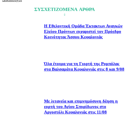
ΣΥΣΧΕΤΙΖΟΜΕΝΑ ΑΡΘΡΑ
Η Εθελοντική Ομάδα Έκτακτων Αναγκών
Ελείου Πρόννων ευχαριστεί τον Πρόεδρο
Κοινότητας Άσσου Κεφαλονιάς
Όλα έτοιμα για τη Γιορτή της Ρομπόλας
στα Βαλσαμάτα Κεφαλονιάς στις 8 και 9/08
Με λιτανεία και επιμνημόσυνη δέηση η
εορτή του Αγίου Σπυρίδωνος στο
Αργοστόλι Κεφαλονιάς στις 11/08