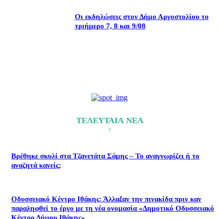
Οι εκδηλώσεις στον Δήμο Αργοστολίου το
τριήμερο 7, 8 και 9/08
ΤΕΛΕΥΤΑΙΑ ΝΕΑ
Βρέθηκε σκυλί στα Τζανετάτα Σάμης – Το αναγνωρίζει ή το
αναζητά κανείς;
Οδυσσειακό Κέντρο Ιθάκης: Άλλαξαν την πινακίδα πριν καν
παραληφθεί το έργο με τη νέα ονομασία «Δημοτικό Οδυσσειακό
Κέντρο Δήμου Ιθάκης»