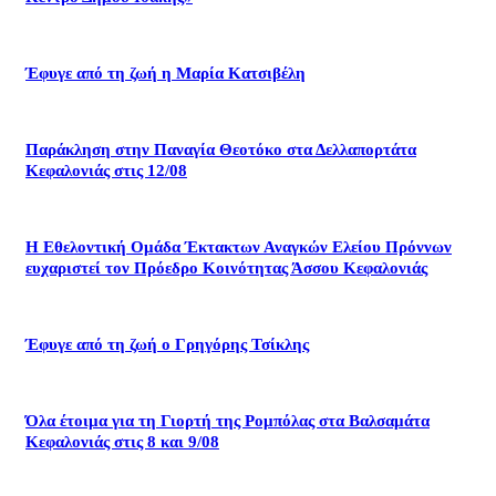
Έφυγε από τη ζωή η Μαρία Κατσιβέλη
Παράκληση στην Παναγία Θεοτόκο στα Δελλαπορτάτα
Κεφαλονιάς στις 12/08
Η Εθελοντική Ομάδα Έκτακτων Αναγκών Ελείου Πρόννων
ευχαριστεί τον Πρόεδρο Κοινότητας Άσσου Κεφαλονιάς
Έφυγε από τη ζωή ο Γρηγόρης Τσίκλης
Όλα έτοιμα για τη Γιορτή της Ρομπόλας στα Βαλσαμάτα
Κεφαλονιάς στις 8 και 9/08