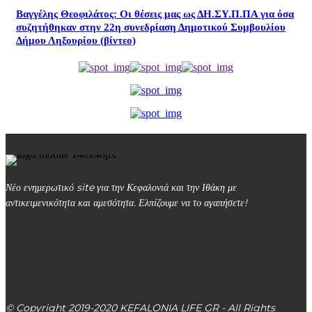
Βαγγέλης Θεοφιλάτος: Οι θέσεις μας ως ΔΗ.ΣΥ.Π.ΠΑ για όσα
συζητήθηκαν στην 22η συνεδρίαση Δημοτικού Συμβουλίου
Δήμου Ληξουρίου (βίντεο)
Νέο ενημερωτικό site για την Κεφαλονιά και την Ιθάκη με
αντικειμενικότητα και αμεσότητα. Ελπίζουμε να το αγαπήσετε!
kefalonialife24@gmail.com
Αργοστόλι, Κεφαλονιά, ΤΚ 28100
© Copyright 2019-2020 KEFALONIA LIFE GR - All Rights