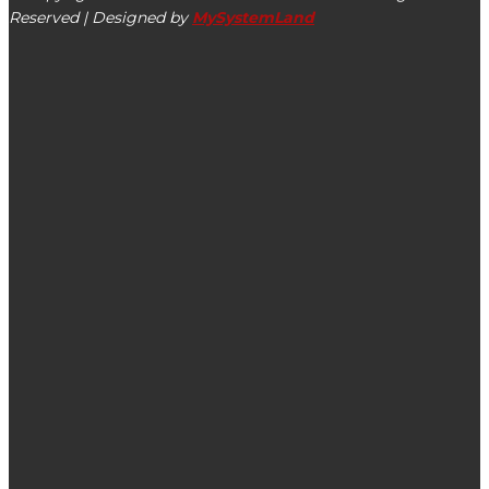
Reserved | Designed by
MySystemLand
ΕΙΔΗΣΕΙΣ
Ο Σύλλογος Λουκεράτων ευχαριστεί τον Δήμαρχο
Ελληνικού Αργυρούπολης, Ιωάννη Κωνσταντάτο
Έφυγε από τη ζωή η Άννα Αραβαντινού Μαλλιώρη σε
ηλικία 61 ετών
Στις 20 και 21/07 βραδιές Γευσιγνωσίας με μουσική στο
Αργοστόλι