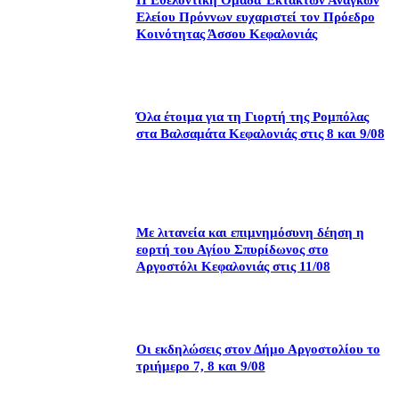
Η Εθελοντική Ομάδα Έκτακτων Αναγκών
Ελείου Πρόννων ευχαριστεί τον Πρόεδρο
Κοινότητας Άσσου Κεφαλονιάς
Όλα έτοιμα για τη Γιορτή της Ρομπόλας
στα Βαλσαμάτα Κεφαλονιάς στις 8 και 9/08
Με λιτανεία και επιμνημόσυνη δέηση η
εορτή του Αγίου Σπυρίδωνος στο
Αργοστόλι Κεφαλονιάς στις 11/08
Οι εκδηλώσεις στον Δήμο Αργοστολίου το
τριήμερο 7, 8 και 9/08