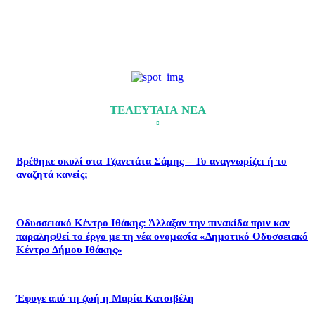
ΤΕΛΕΥΤΑΙΑ ΝΕΑ
Βρέθηκε σκυλί στα Τζανετάτα Σάμης – Το αναγνωρίζει ή το
αναζητά κανείς;
Οδυσσειακό Κέντρο Ιθάκης: Άλλαξαν την πινακίδα πριν καν
παραληφθεί το έργο με τη νέα ονομασία «Δημοτικό Οδυσσειακό
Κέντρο Δήμου Ιθάκης»
Έφυγε από τη ζωή η Μαρία Κατσιβέλη