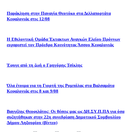
Παράκληση στην Παναγία Θεοτόκο στα Δελλαπορτάτα
Κεφαλονιάς στις 12/08
Η Εθελοντική Ομάδα Έκτακτων Αναγκών Ελείου Πρόννων
ευχαριστεί τον Πρόεδρο Κοινότητας Άσσου Κεφαλονιάς
Έφυγε από τη ζωή ο Γρηγόρης Τσίκλης
Όλα έτοιμα για τη Γιορτή της Ρομπόλας στα Βαλσαμάτα
Κεφαλονιάς στις 8 και 9/08
Βαγγέλης Θεοφιλάτος: Οι θέσεις μας ως ΔΗ.ΣΥ.Π.ΠΑ για όσα
συζητήθηκαν στην 22η συνεδρίαση Δημοτικού Συμβουλίου
Δήμου Ληξουρίου (βίντεο)