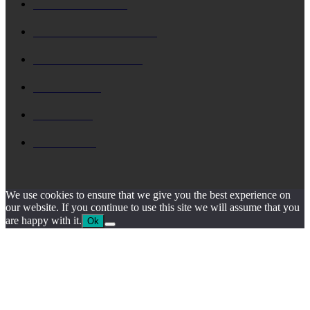
ΚΕΦΑΛΟΝΙΑ
5731
Δ. ΑΡΓΟΣΤΟΛΙΟΥ
4802
Δ. ΛΗΞΟΥΡΙΟΥ
4164
ΚΗΔΕΙΑ
1931
ΙΟΝΙΟ
1795
ΙΘΑΚΗ
1547
We use cookies to ensure that we give you the best experience on
our website. If you continue to use this site we will assume that you
are happy with it.
Ok