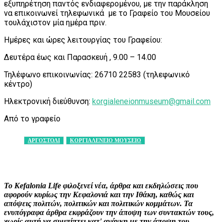
εξυπηρέτηση παντός ενδιαφερομένου, με την παράκληση
να επικοινωνεί τηλεφωνικά με το Γραφείο του Μουσείου
τουλάχιστον μία ημέρα πριν.
Ημέρες και ώρες λειτουργίας του Γραφείου:
Δευτέρα έως και Παρασκευή , 9.00 – 14.00
Τηλέφωνο επικοινωνίας: 26710 22583 (τηλεφωνικό
κέντρο)
Ηλεκτρονική διεύθυνση:
korgialeneionmuseum@gmail.com
Από το γραφείο
ΑΡΓΟΣΤΟΛΙ
ΚΟΡΓΙΑΛΕΝΕΙΟ ΜΟΥΣΕΙΟ
Facebook
X
Pinterest
WhatsApp
Το Kefalonia Life φιλοξενεί νέα, άρθρα και εκδηλώσεις που
αφορούν κυρίως την Κεφαλονιά και την Ιθάκη, καθώς και
απόψεις πολιτών, πολιτικών και πολιτικών κομμάτων. Τα
ενυπόγραφα άρθρα εκφράζουν την άποψη των συντακτών τους,
χωρίς αυτή να συμπίπτει κατ' ανάγκη με την άποψη του