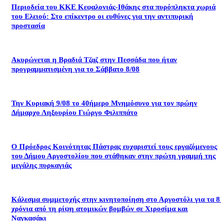
Περιοδεία του ΚΚΕ Κεφαλονιάς-Ιθάκης στα πυρόπληκτα χωριά
του Ελειού: Στο επίκεντρο οι ευθύνες για την αντιπυρική
προστασία
Ακυρώνεται η Βραδιά Τζαζ στην Πεσσάδα που ήταν
προγραμματισμένη για το Σάββατο 8/08
Την Κυριακή 9/08 το 40ήμερο Μνημόσυνο για τον πρώην
Δήμαρχο Ληξουρίου Γιώργο Φιλιππάτο
Ο Πρόεδρος Κοινότητας Πάστρας ευχαριστεί τους εργαζόμενους
του Δήμου Αργοστολίου που στάθηκαν στην πρώτη γραμμή της
μεγάλης πυρκαγιάς
Κάλεσμα συμμετοχής στην κινητοποίηση στο Αργοστόλι για τα 8
χρόνια από τη ρίψη ατομικών βομβών σε Χιροσίμα και
Ναγκασάκι