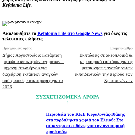
Kefalonia Life.
Ακολουθήστε το
Kefalonia Life στο Google News
για όλες τις
τελευταίες ειδήσεις
Προηγούμενο άρθρο
Επόμενο άρθρο
Δήμος Αργοστολίου: Κατάρτιση
Εκπτώσεις σε ακτοπλοϊκά &
μητρώου ιδιοκτητών οχημάτων –
αεροπορικά εισιτήρια για τις
μηχανημάτων έργου για
μετακινήσεις αναπληρωτών
διαχείριση εκτάκτων αναγκών
εκπαιδευτικών την περίοδο των
από φυσικές καταστροφές για το
Χριστουγέννων
2026
ΣΥΣΧΕΤΙΖΟΜΕΝΑ ΑΡΘΡΑ
Περιοδεία του ΚΚΕ Κεφαλονιάς-Ιθάκης
στα πυρόπληκτα χωριά του Ελειού: Στο
επίκεντρο οι ευθύνες για την αντιπυρική
προστασία