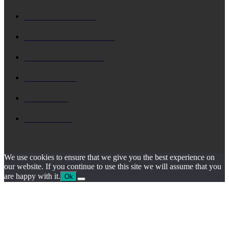
ΚΕΦΑΛΟΝΙΑ
5728
Δ. ΑΡΓΟΣΤΟΛΙΟΥ
4785
Δ. ΛΗΞΟΥΡΙΟΥ
4156
ΚΗΔΕΙΑ
1929
ΙΟΝΙΟ
1795
ΙΘΑΚΗ
1545
We use cookies to ensure that we give you the best experience on
our website. If you continue to use this site we will assume that you
are happy with it.
Ok