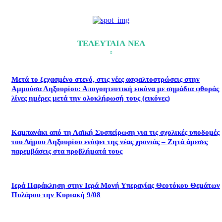
ΤΕΛΕΥΤΑΙΑ ΝΕΑ
Μετά το ξεχασμένο στενό, στις νέες ασφαλτοστρώσεις στην
Αμμούσα Ληξουρίου: Απογοητευτική εικόνα με σημάδια φθοράς
λίγες ημέρες μετά την ολοκλήρωσή τους (εικόνες)
Καμπανάκι από τη Λαϊκή Συσπείρωση για τις σχολικές υποδομές
του Δήμου Ληξουρίου ενόψει της νέας χρονιάς – Ζητά άμεσες
παρεμβάσεις στα προβλήματά τους
Ιερά Παράκληση στην Ιερά Μονή Υπεραγίας Θεοτόκου Θεμάτων
Πυλάρου την Κυριακή 9/08