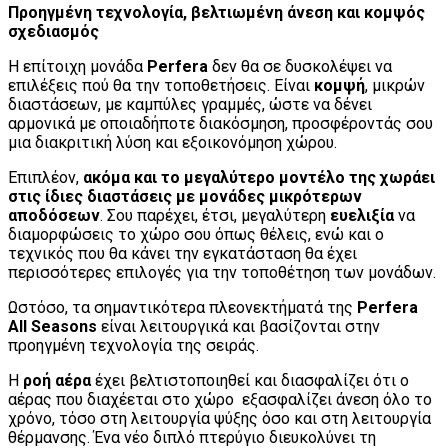
Προηγμένη τεχνολογία, βελτιωμένη άνεση και κομψός
σχεδιασμός
Η επίτοιχη μονάδα
Perfera
δεν θα σε δυσκολέψει να
επιλέξεις πού θα την τοποθετήσεις. Είναι
κομψή
, μικρών
διαστάσεων, με καμπύλες γραμμές, ώστε να δένει
αρμονικά με οποιαδήποτε διακόσμηση, προσφέροντάς σου
μια διακριτική λύση και εξοικονόμηση χώρου.
Επιπλέον,
ακόμα και το μεγαλύτερο μοντέλο της χωράει
στις ίδιες διαστάσεις με μονάδες μικρότερων
αποδόσεων
. Σου παρέχει, έτσι, μεγαλύτερη
ευελιξία
να
διαμορφώσεις το χώρο σου όπως θέλεις, ενώ και ο
τεχνικός που θα κάνει την εγκατάσταση θα έχει
περισσότερες επιλογές για την τοποθέτηση των μονάδων.
Ωστόσο, τα σημαντικότερα πλεονεκτήματά της
Perfera
All Seasons
είναι λειτουργικά και βασίζονται στην
προηγμένη τεχνολογία της σειράς.
Η
ροή αέρα
έχει βελτιστοποιηθεί και διασφαλίζει ότι ο
αέρας που διαχέεται στο χώρο εξασφαλίζει άνεση όλο το
χρόνο, τόσο στη λειτουργία ψύξης όσο και στη λειτουργία
θέρμανσης. Ένα νέο διπλό πτερύγιο διευκολύνει τη