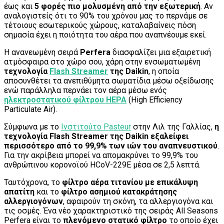
έως και
5 φορές πιο μολυσμένη από την εξωτερική
. Αν
αναλογιστείς ότι το 90% του χρόνου μας το περνάμε σε
τέτοιους εσωτερικούς χώρους, καταλαβαίνεις πόση
σημασία έχει η ποιότητα του αέρα που αναπνέουμε εκεί.
Η ανανεωμένη σειρά
Perfera
διασφαλίζει μια εξαιρετική
ατμόσφαιρα στο χώρο σου, χάρη στην ενσωματωμένη
τεχνολογία
Flash Streamer
της Daikin
, η οποία
αποσυνθέτει τα ανεπιθύμητα σωματίδια μέσω οξείδωσης
ενώ παράλληλα περνάει τον αέρα μέσω ενός
ηλεκτροστατικού φίλτρου HEPA
(High Efficiency
Particulate Air).
Σύμφωνα με το
Ινστιτούτο Pasteur
στην Λιλ της Γαλλίας,
η
τεχνολογία Flash Streamer της Daikin εξαλείφει
περισσότερο από το 99,9% των ιών του αναπνευστικού
.
Για την ακρίβεια μπορεί να απομακρύνει το 99,9% του
ανθρώπινου κορονοϊού HCoV-229E μέσα σε 2,5 λεπτά.
Ταυτόχρονα, το
φίλτρο αέρα τιτανίου με επικάλυψη
απατίτη
και το
φίλτρο ασημιού κατακράτησης
αλλεργιογόνων
, αφαιρούν τη σκόνη, τα αλλεργιογόνα και
τις οσμές. Ένα νέο χαρακτηριστικό της σειράς All Seasons
Perfera είναι το
πλενόμενο στατικό φίλτρο
το οποίο έχει