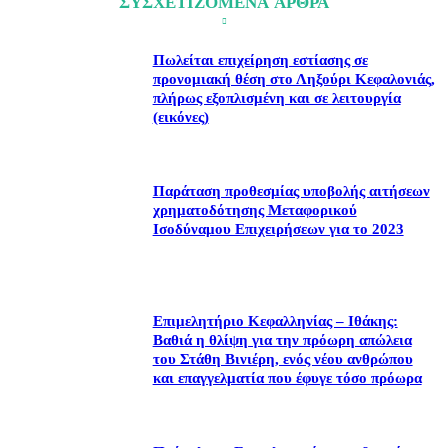
ΣΥΣΧΕΤΙΖΟΜΕΝΑ ΑΡΘΡΑ
Πωλείται επιχείρηση εστίασης σε
προνομιακή θέση στο Ληξούρι Κεφαλονιάς,
πλήρως εξοπλισμένη και σε λειτουργία
(εικόνες)
Παράταση προθεσμίας υποβολής αιτήσεων
χρηματοδότησης Μεταφορικού
Ισοδύναμου Επιχειρήσεων για το 2023
Επιμελητήριο Κεφαλληνίας – Ιθάκης:
Βαθιά η θλίψη για την πρόωρη απώλεια
του Στάθη Βινιέρη, ενός νέου ανθρώπου
και επαγγελματία που έφυγε τόσο πρόωρα