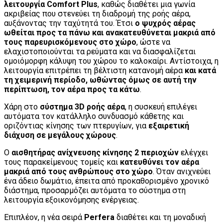
λειτουργία Comfort Plus
, καθώς διαθέτει μια γωνία
ακριβείας που στενεύει τη διαδρομή της ροής αέρα,
αυξάνοντας την ταχύτητά του. Έτσι
ο ψυχρός αέρας
ωθείται προς τα πάνω και ανακατευθύνεται μακριά από
τους παρευρισκόμενους στο χώρο
, ώστε να
ελαχιστοποιούνται τα ρεύματα και να διασφαλίζεται
ομοιόμορφη κάλυψη του χώρου το καλοκαίρι. Αντίστοιχα, η
λειτουργία επιτρέπει τη βέλτιστη κατανομή αέρα
και κατά
τη χειμερινή περίοδο, ωθώντας όμως σε αυτή την
περίπτωση, τον αέρα προς τα κάτω
.
Χάρη στο
σύστημα 3D ροής αέρα
, η συσκευή επιλέγει
αυτόματα τον κατάλληλο συνδυασμό κάθετης και
οριζόντιας κίνησης των πτερυγίων, για
εξαιρετική
διάχυση σε μεγάλους χώρους
.
Ο
αισθητήρας ανίχνευσης κίνησης 2 περιοχών
ελέγχει
τους παρακείμενους τομείς και
κατευθύνει τον αέρα
μακριά από τους ανθρώπους στο χώρο
. Όταν ανιχνεύει
ένα άδειο δωμάτιο, έπειτα από προκαθορισμένο χρονικό
διάστημα, προσαρμόζει αυτόματα το σύστημα στη
λειτουργία εξοικονόμησης ενέργειας.
Επιπλέον, η νέα σειρά
Perfera
διαθέτει και τη μοναδική