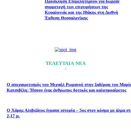
Πρόσκληση Επιμελητηρίου για δωρεάν
συμμετοχή των επιχειρήσεων της
Κεφαλονιάς και της Ιθάκης στη Διεθνή
Έκθεση Θεσσαλονίκης
ΤΕΛΕΥΤΑΙΑ ΝΕΑ
Ο αποχαιρετισμός του Μιχαήλ Ρωμανού στην ξαδέρφη του Μαρί
Κατσιβέλη: Ήσουν ένας άνθρωπος δοτικός και καλοπροαίρετος
Ο Χάρης Αλιβιζάτος έγραψε ιστορία – 5ος στον κόσμο με άλμα σ
2,17 μ.