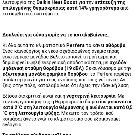
λειτουργία της
Daikin Heat Boost
για την
επίτευξη της
επιλεγμένης θερμοκρασίας κατά 14% γρηγορότερα
από
τα συμβατικά συστήματα.
Δουλεύει για σένα χωρίς να το καταλαβαίνεις…
Κι όλα αυτά το κλιματιστικό
Perfera
το κάνει
αθόρυβα
.
Ένας καινούργιος εκ νέου σχεδιασμένος ανεμιστήρας
εσωτερικής μονάδας βελτιστοποιεί τη ροή αέρα και
δημιουργεί υψηλή ενεργειακή αποδοτικότητα, με
σχεδόν
μηδενική στάθμη θορύβου (19 dBA)
. Σε συνδυασμό με την
εξωτερική μονάδα χαμηλού θορύβου
, το Perfera παρέχει
απόλυτη ησυχία για τους ενοίκους και τους γείτονες. Αν
ζεις στην πόλη, καταλαβαίνεις ότι έχεις την ιδανική λύση.
Εξίσου διακριτική είναι και η
νυχτερινή λειτουργία
. Με
την ενεργοποίησή της η θερμοκρασία δωματίου
μειώνεται
κατά 2˚C στη λειτουργία θέρμανσης ή αυξάνεται κατά 0,5
˚C στη λειτουργία ψύξης
. Με αυτό τον τρόπο, εσύ
κοιμάσαι άνετα ενώ το κλιματιστικό σου εξοικονομεί
ενέργεια.