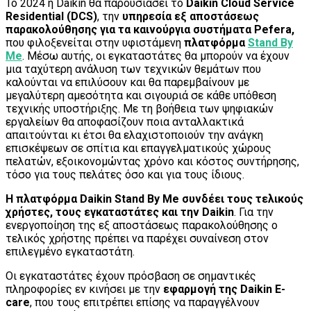
Το 2024 η Daikin θα παρουσιάσει το
Daikin Cloud Service
Residential (DCS)
, την
υπηρεσία εξ αποστάσεως
παρακολούθησης για τα καινούργια συστήματα Pefera,
που φιλοξενείται στην υφιστάμενη
πλατφόρμα
Stand By
Me
. Μέσω αυτής, οι εγκαταστάτες θα μπορούν να έχουν
μια ταχύτερη ανάλυση των τεχνικών θεμάτων που
καλούνται να επιλύσουν και θα παρεμβαίνουν με
μεγαλύτερη αμεσότητα και σιγουριά σε κάθε υπόθεση
τεχνικής υποστήριξης. Με τη βοήθεια των ψηφιακών
εργαλείων θα αποφασίζουν ποια ανταλλακτικά
απαιτούνται κι έτσι θα ελαχιστοποιούν την ανάγκη
επισκέψεων σε σπίτια και επαγγελματικούς χώρους
πελατών, εξοικονομώντας χρόνο και κόστος συντήρησης,
τόσο για τους πελάτες όσο και για τους ίδιους.
Η πλατφόρμα Daikin Stand By Me συνδέει τους τελικούς
χρήστες, τους εγκαταστάτες και την Daikin
. Για την
ενεργοποίηση της εξ αποστάσεως παρακολούθησης ο
τελικός χρήστης πρέπει να παρέχει συναίνεση στον
επιλεγμένο εγκαταστάτη.
Οι εγκαταστάτες έχουν πρόσβαση σε σημαντικές
πληροφορίες εν κινήσει με την
εφαρμογή της Daikin E-
care
, που τους επιτρέπει επίσης να παραγγέλνουν