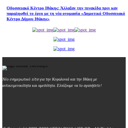
Οδυσσειακό Κέντρο Ιθάκης: Άλλαξαν την πινακίδα πριν καν
παραληφθεί το έργο με τη νέα ονομασία «Δημοτικό Οδυσσειακό
Κέντρο Δήμου Ιθάκης»
Νέο ενημερωτικό site για την Κεφαλονιά και την Ιθάκη με
αντικειμενικότητα και αμεσότητα. Ελπίζουμε να το αγαπήσετε!
kefalonialife24@gmail.com
Αργοστόλι, Κεφαλονιά, ΤΚ 28100