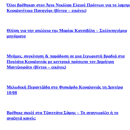
Όλοι βρέθηκαν στον Άγιο Νικόλαο Ελειού Πρόννων για το λαμπρ
Κεφαλονίτικο Πανηγύρι (βίντεο – εικόνες)
Θλίψη για την απώλεια της Μαρίας Κατσιβέλη – Συλλυπητήρια
μηνύματα
Μνήμες, συγκίνηση & παράδοση σε μια ξεχωριστή βραδιά στα
Πουλάτα Κεφαλονιάς με κεντρικό πρόσωπο τον Δημήτρη
Μαντζουράτο (βίντεο – εικόνες)
Μελωδική Περαντζάδα στο Φισκάρδο Κεφαλονιάς τη Δευτέρα
10/08
Βρέθηκε σκυλί στα Τζανετάτα Σάμης – Το αναγνωρίζει ή το
αναζητά κανείς;