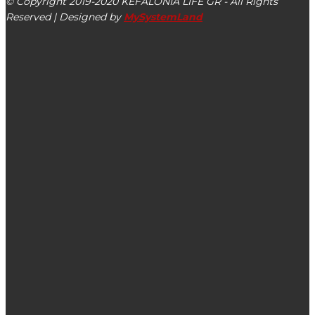
© Copyright 2019-2020 KEFALONIA LIFE GR - All Rights
Reserved | Designed by
MySystemLand
ΕΙΔΗΣΕΙΣ
Έφυγε από τη ζωή η Σωτηρία Καραβοκύρη
Διάλογος Περιφερειάρχη Ιονίων Νήσων με Προέδρους των
Δημοτικών & Τοπικών Κοινοτήτων της Κεφαλονιάς
Θερινές εκπτώσεις 2020: Πότε ξεκινούν και πόσο θα
διαρκέσουν