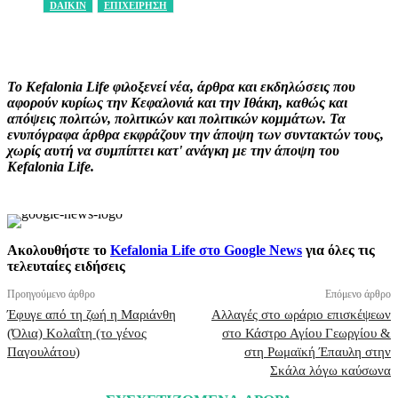
DAIKIN
ΕΠΙΧΕΙΡΗΣΗ
Facebook
X
Pinterest
WhatsApp
Το Kefalonia Life φιλοξενεί νέα, άρθρα και εκδηλώσεις που
αφορούν κυρίως την Κεφαλονιά και την Ιθάκη, καθώς και
απόψεις πολιτών, πολιτικών και πολιτικών κομμάτων. Τα
ενυπόγραφα άρθρα εκφράζουν την άποψη των συντακτών τους,
χωρίς αυτή να συμπίπτει κατ' ανάγκη με την άποψη του
Kefalonia Life.
Ακολουθήστε το
Kefalonia Life στο Google News
για όλες τις
τελευταίες ειδήσεις
Προηγούμενο άρθρο
Επόμενο άρθρο
Έφυγε από τη ζωή η Μαριάνθη
Αλλαγές στο ωράριο επισκέψεων
(Όλια) Κολαΐτη (το γένος
στο Κάστρο Αγίου Γεωργίου &
Παγουλάτου)
στη Ρωμαϊκή Έπαυλη στην
Σκάλα λόγω καύσωνα