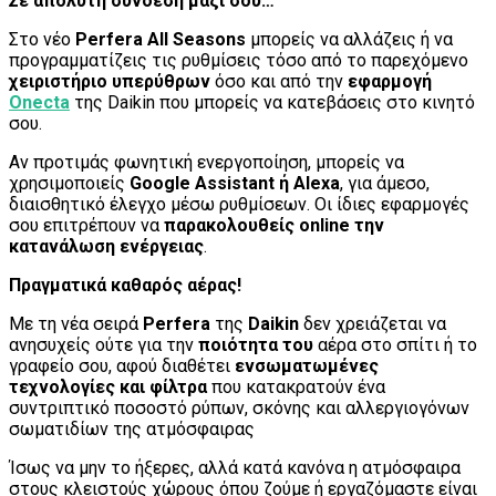
Σε απόλυτη σύνδεση μαζί σου…
Στο νέο
Perfera All Seasons
μπορείς να αλλάζεις ή να
προγραμματίζεις τις ρυθμίσεις τόσο από το παρεχόμενο
χειριστήριο υπερύθρων
όσο και από την
εφαρμογή
Onecta
της Daikin που μπορείς να κατεβάσεις στο κινητό
σου.
Αν προτιμάς φωνητική ενεργοποίηση, μπορείς να
χρησιμοποιείς
Google Assistant ή Alexa
, για άμεσο,
διαισθητικό έλεγχο μέσω ρυθμίσεων. Οι ίδιες εφαρμογές
σου επιτρέπουν να
παρακολουθείς online την
κατανάλωση ενέργειας
.
Πραγματικά καθαρός αέρας!
Με τη νέα σειρά
Perfera
της
Daikin
δεν χρειάζεται να
ανησυχείς ούτε για την
ποιότητα του
αέρα στο σπίτι ή το
γραφείο σου, αφού διαθέτει
ενσωματωμένες
τεχνολογίες και φίλτρα
που κατακρατούν ένα
συντριπτικό ποσοστό ρύπων, σκόνης και αλλεργιογόνων
σωματιδίων της ατμόσφαιρας
Ίσως να μην το ήξερες, αλλά κατά κανόνα η ατμόσφαιρα
στους κλειστούς χώρους όπου ζούμε ή εργαζόμαστε είναι