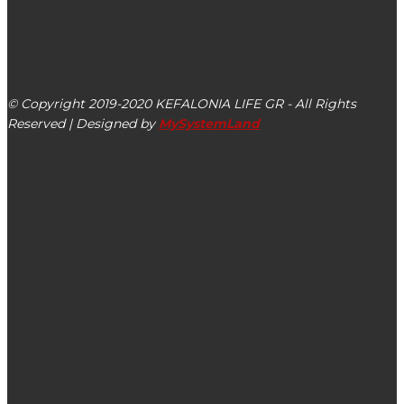
kefalonialife24@gmail.com
Αργοστόλι, Κεφαλονιά, ΤΚ 28100
© Copyright 2019-2020 KEFALONIA LIFE GR - All Rights
Reserved | Designed by
MySystemLand
ΕΙΔΗΣΕΙΣ
Μνημόσυνο Μιχαήλ Γεωργίου Βλαστού
Έφυγε από τη ζωή η Δέσποινα Τραυλού (ΡΕΝΝΥ)
Λαϊκή Συσπείρωση Ληξουρίου: Τα σοβαρά προβλήματα της