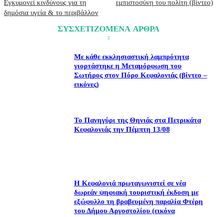
Εγκυμονεί κινδύνους για τη
εμπιστοσύνη του πολίτη (βίντεο)
δημόσια υγεία & το περιβάλλον
ΣΥΣΧΕΤΙΖΟΜΕΝΑ ΑΡΘΡΑ
Με κάθε εκκλησιαστική λαμπρότητα
γιορτάστηκε η Μεταμόρφωση του
Σωτήρος στον Πόρο Κεφαλονιάς (βίντεο –
εικόνες)
Το Πανηγύρι της Θηνιάς στα Πετρικάτα
Κεφαλονιάς την Πέμπτη 13/08
Η Κεφαλονιά πρωταγωνιστεί σε νέα
δωρεάν ψηφιακή τουριστική έκδοση με
εξώφυλλο τη βραβευμένη παραλία Φτέρη
του Δήμου Αργοστολίου (εικόνα