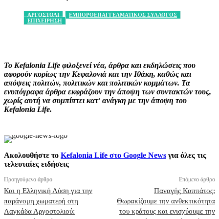
ΑΡΓΟΣΤΟΛΙ
ΕΜΠΟΡΟΕΠΑΓΓΕΛΜΑΤΙΚΟΣ ΣΥΛΛΟΓΟΣ
ΕΠΙΧΕΙΡΗΣΗ
Facebook
X
Pinterest
WhatsApp
Το Kefalonia Life φιλοξενεί νέα, άρθρα και εκδηλώσεις που
αφορούν κυρίως την Κεφαλονιά και την Ιθάκη, καθώς και
απόψεις πολιτών, πολιτικών και πολιτικών κομμάτων. Τα
ενυπόγραφα άρθρα εκφράζουν την άποψη των συντακτών τους,
χωρίς αυτή να συμπίπτει κατ' ανάγκη με την άποψη του
Kefalonia Life.
Ακολουθήστε το
Kefalonia Life στο Google News
για όλες τις
τελευταίες ειδήσεις
Προηγούμενο άρθρο
Επόμενο άρθρο
Και η Ελληνική Λύση για την
Παναγής Καππάτος:
παράνομη χωματερή στη
Θωρακίζουμε την ανθεκτικότητα
Λαγκάδα Αργοστολιού:
του κράτους και ενισχύουμε την