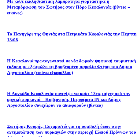
Με κάθε εκκλησιαστική λαμπρότητα γιορτάστηκε η
Μεταμόρφωση του Σωτήρος στον Πόρο Κεφαλονιάς (βίντεο –
εικόνες)
Το Πανηγύρι της Θηνιάς στα Πετρικάτα Κεφαλονιάς την Πέμπτη
13/08
Η Κεφαλονιά πρωταγωνιστεί σε νέα δωρεάν ψηφιακή τουριστική
έκδοση με εξώφυλλο τη βραβευμένη παραλία Φτέρη του Δήμου
Αργοστολίου (εικόνα εξωφύλλου)
Η Λαγκάδα Κεφαλονιάς συνεχίζει να καίει 13εις μήνες από την
αρχική πυρκαγιά – Κυβέρνηση, Περιφέρεια ΙΝ και Δήμος
Αργοστολίου συνεχίζουν να αδιαφορούν (βίντεο)
Σωτήρης Κουρής: Ευχαριστώ για τη συμβολή όλων στην
αντιμετώπιση των πυρκαγιών στην περιοχή Ελειού Πρόννων του