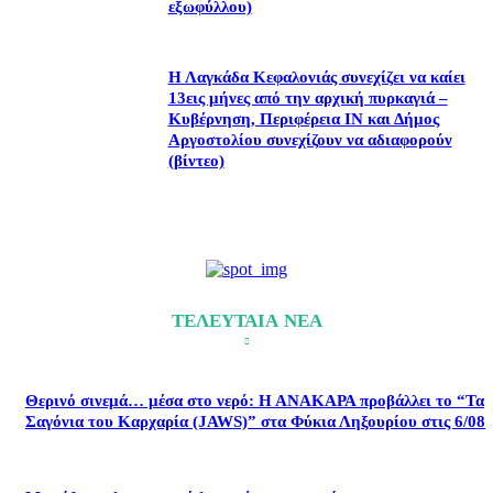
εξωφύλλου)
Η Λαγκάδα Κεφαλονιάς συνεχίζει να καίει
13εις μήνες από την αρχική πυρκαγιά –
Κυβέρνηση, Περιφέρεια ΙΝ και Δήμος
Αργοστολίου συνεχίζουν να αδιαφορούν
(βίντεο)
ΤΕΛΕΥΤΑΙΑ ΝΕΑ
Θερινό σινεμά… μέσα στο νερό: Η ΑΝΑΚΑΡΑ προβάλλει το “Τα
Σαγόνια του Καρχαρία (JAWS)” στα Φύκια Ληξουρίου στις 6/08