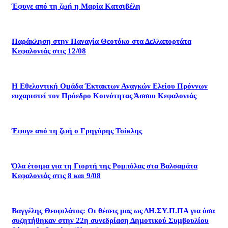
Έφυγε από τη ζωή η Μαρία Κατσιβέλη
Παράκληση στην Παναγία Θεοτόκο στα Δελλαπορτάτα
Κεφαλονιάς στις 12/08
Η Εθελοντική Ομάδα Έκτακτων Αναγκών Ελείου Πρόννων
ευχαριστεί τον Πρόεδρο Κοινότητας Άσσου Κεφαλονιάς
Έφυγε από τη ζωή ο Γρηγόρης Τσίκλης
Όλα έτοιμα για τη Γιορτή της Ρομπόλας στα Βαλσαμάτα
Κεφαλονιάς στις 8 και 9/08
Βαγγέλης Θεοφιλάτος: Οι θέσεις μας ως ΔΗ.ΣΥ.Π.ΠΑ για όσα
συζητήθηκαν στην 22η συνεδρίαση Δημοτικού Συμβουλίου