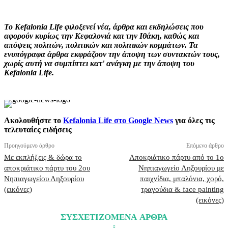
Το Kefalonia Life φιλοξενεί νέα, άρθρα και εκδηλώσεις που
αφορούν κυρίως την Κεφαλονιά και την Ιθάκη, καθώς και
απόψεις πολιτών, πολιτικών και πολιτικών κομμάτων. Τα
ενυπόγραφα άρθρα εκφράζουν την άποψη των συντακτών τους,
χωρίς αυτή να συμπίπτει κατ' ανάγκη με την άποψη του
Kefalonia Life.
Ακολουθήστε το
Kefalonia Life στο Google News
για όλες τις
τελευταίες ειδήσεις
Προηγούμενο άρθρο
Επόμενο άρθρο
Με εκπλήξεις & δώρα το
Αποκριάτικο πάρτυ από το 1ο
αποκριάτικο πάρτυ του 2ου
Νηπιαγωγείο Ληξουρίου με
Νηπιαγωγείου Ληξουρίου
παιχνίδια, μπαλόνια, χορό,
(εικόνες)
τραγούδια & face painting
(εικόνες)
ΣΥΣΧΕΤΙΖΟΜΕΝΑ ΑΡΘΡΑ