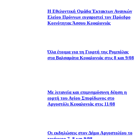
Η Εθελοντική Ομάδα Έκτακτων Αναγκών
Ελείου Πρόννων ευχαριστεί τον Πρόεδρο
Κοινότητας Άσσου Κεφαλονιάς
Όλα έτοιμα για τη Γιορτή της Ρομπόλας
στα Βαλσαμάτα Κεφαλονιάς στις 8 και 9/08
Με λιτανεία και επιμνημόσυνη δέηση η
εορτή του Αγίου Σπυρίδωνος στο
Αργοστόλι Κεφαλονιάς στις 11/08
Οι εκδηλώσεις στον Δήμο Αργοστολίου το
τριήμερο 7, 8 και 9/08