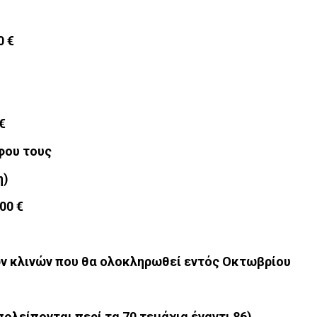
€
 200 €
υ τους
)
00 €
ων κλινών που θα ολοκληρωθεί εντός Οκτωβρίου
λείπονται περί τα 70 τεμάχια έναντι 86)