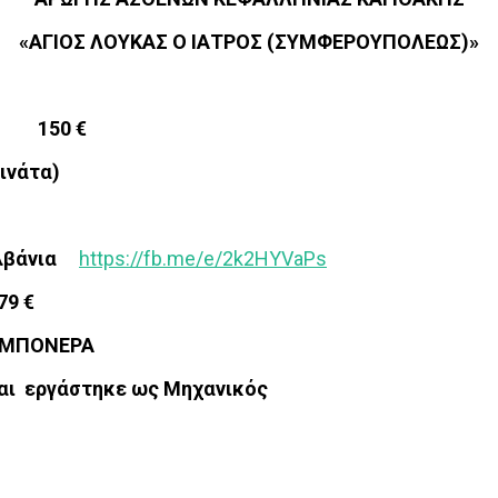
«ΑΓΙΟΣ ΛΟΥΚΑΣ Ο ΙΑΤΡΟΣ (ΣΥΜΦΕΡΟΥΠΟΛΕΩΣ)»
ου 150 €
νάτα)
συλβάνια
https://fb.me/e/2k2HYVaPs
79 €
ΕΜΠΟΝΕΡΑ
και εργάστηκε ως Μηχανικός
ου