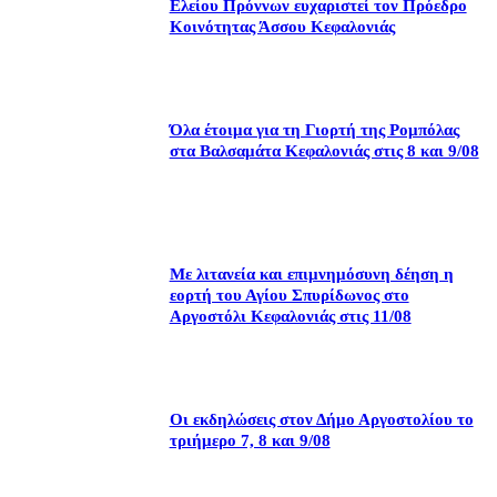
Ελείου Πρόννων ευχαριστεί τον Πρόεδρο
Κοινότητας Άσσου Κεφαλονιάς
Όλα έτοιμα για τη Γιορτή της Ρομπόλας
στα Βαλσαμάτα Κεφαλονιάς στις 8 και 9/08
Με λιτανεία και επιμνημόσυνη δέηση η
εορτή του Αγίου Σπυρίδωνος στο
Αργοστόλι Κεφαλονιάς στις 11/08
Οι εκδηλώσεις στον Δήμο Αργοστολίου το
τριήμερο 7, 8 και 9/08