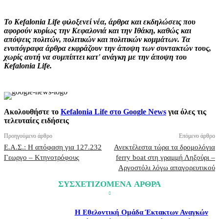
Το Kefalonia Life φιλοξενεί νέα, άρθρα και εκδηλώσεις που
αφορούν κυρίως την Κεφαλονιά και την Ιθάκη, καθώς και
απόψεις πολιτών, πολιτικών και πολιτικών κομμάτων. Τα
ενυπόγραφα άρθρα εκφράζουν την άποψη των συντακτών τους,
χωρίς αυτή να συμπίπτει κατ' ανάγκη με την άποψη του
Kefalonia Life.
Ακολουθήστε το
Kefalonia Life στο Google News
για όλες τις
τελευταίες ειδήσεις
Προηγούμενο άρθρο
Επόμενο άρθρο
Ε.Α.Σ.: Η απόφαση για 127.232
Ανεκτέλεστα τώρα τα δρομολόγια
Γεωργο – Κτηνοτρόφους
ferry boat στη γραμμή Ληξούρι –
Αργοστόλι λόγω απαγορευτικού
ΣΥΣΧΕΤΙΖΟΜΕΝΑ ΑΡΘΡΑ
Η Εθελοντική Ομάδα Έκτακτων Αναγκών