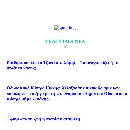
ΤΕΛΕΥΤΑΙΑ ΝΕΑ
Βρέθηκε σκυλί στα Τζανετάτα Σάμης – Το αναγνωρίζει ή το
αναζητά κανείς;
Οδυσσειακό Κέντρο Ιθάκης: Άλλαξαν την πινακίδα πριν καν
παραληφθεί το έργο με τη νέα ονομασία «Δημοτικό Οδυσσειακό
Κέντρο Δήμου Ιθάκης»
Έφυγε από τη ζωή η Μαρία Κατσιβέλη