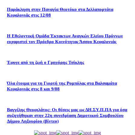
Παράκληση στην Παναγία Θεοτόκο στα Δελλαπορτάτα
Κεφαλονιάς στις 12/08
Η Εθελοντική Ομάδα Έκτακτων Αναγκών Ελείου Πρόννων
ευχαριστεί τον Πρόεδρο Κοινότητας Άσσου Κεφαλονιάς
Έφυγε από τη ζωή ο Γρηγόρης Τσίκλης
Όλα έτοιμα για τη Γιορτή της Ρομπόλας στα Βαλσαμάτα
Κεφαλονιάς στις 8 και 9/08
Βαγγέλης Θεοφιλάτος: Οι θέσεις μας ως ΔΗ.ΣΥ.Π.ΠΑ για όσα
συζητήθηκαν στην 22η συνεδρίαση Δημοτικού Συμβουλίου
Δήμου Ληξουρίου (βίντεο)