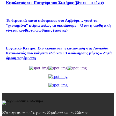
Κεφαλονιάς στο Πανηγύρι του Σωτήρος (βίντεο – εικόνες)
Τα θεματικά πανιά επέστρεψαν στο Ληξούρι… γιατί τα
“χτυπημένα” κτίρια απλώς τα σκεπάζουμε – Όταν η αισθητική
γίνεται κουβέρτα αποθήκης (εικόνες)
Εργατικό Κέντρο: Στο «κόκκινο» η κατάσταση στη Λαγκάδα
Κεφαλονιάς που καίγεται εδώ και 13 ολόκληρους μήνες – Ζητά
άμεση παρέμβαση
Νέο ενημερωτικό site για την Κεφαλονιά και την Ιθάκη με