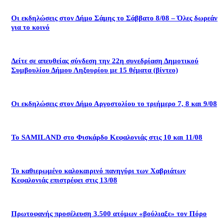
Οι εκδηλώσεις στον Δήμο Σάμης το Σάββατο 8/08 – Όλες δωρεάν
για το κοινό
Δείτε σε απευθείας σύνδεση την 22η συνεδρίαση Δημοτικού
Συμβουλίου Δήμου Ληξουρίου με 15 θέματα (βίντεο)
Οι εκδηλώσεις στον Δήμο Αργοστολίου το τριήμερο 7, 8 και 9/08
Το SAMILAND στο Φισκάρδο Κεφαλονιάς στις 10 και 11/08
Το καθιερωμένο καλοκαιρινό πανηγύρι των Χαβριάτων
Κεφαλονιάς επιστρέφει στις 13/08
Πρωτοφανής προσέλευση 3.500 ατόμων «βούλιαξε» τον Πόρο