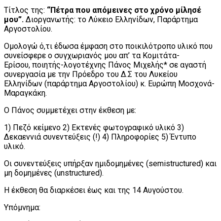
Τίτλος της:
“Πέτρα που απόμεινες στο χρόνο μίλησέ
μου”.
Διοργανωτής: το Λύκειο Ελληνίδων, Παράρτημα
Αργοστολίου.
Ομολογώ ό,τι έδωσα έμφαση στο ποικιλότροπο υλικό που
συνείσφερε ο συγχωριανός μου απ’ τα Κομιτάτα-
Ερίσου, ποιητής-λογοτέχνης Πάνος Μιχελής* σε αγαστή
συνεργασία με την Πρόεδρο του Δ.Σ του Λυκείου
Ελληνίδων (παράρτημα Αργοστολίου) κ. Ευρώπη Μοσχονά-
Μαραγκάκη.
Ο Πάνος συμμετέχει στην έκθεση με:
1) Πεζό κείμενο 2) Εκτενές φωτογραφικό υλικό 3)
Δεκαεννιά συνεντεύξεις (!) 4) Πληροφορίες 5) Έντυπο
υλικό.
Οι συνεντεύξεις υπήρξαν ημιδομημένες (semistructured) και
μη δομημένες (unstructured).
Η έκθεση θα διαρκέσει έως και της 14 Αυγούστου.
Υπόμνημα: