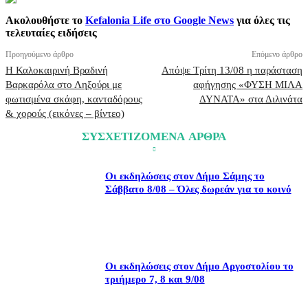
Ακολουθήστε το
Kefalonia Life στο Google News
για όλες τις
τελευταίες ειδήσεις
Προηγούμενο άρθρο
Επόμενο άρθρο
H Καλοκαιρινή Βραδινή
Απόψε Τρίτη 13/08 η παράσταση
Βαρκαρόλα στο Ληξούρι με
αφήγησης «ΦΥΣΗ ΜΙΛΑ
φωτισμένα σκάφη, κανταδόρους
ΔΥΝΑΤΑ» στα Διλινάτα
& χορούς (εικόνες – βίντεο)
ΣΥΣΧΕΤΙΖΟΜΕΝΑ ΑΡΘΡΑ
Οι εκδηλώσεις στον Δήμο Σάμης το
Σάββατο 8/08 – Όλες δωρεάν για το κοινό
Οι εκδηλώσεις στον Δήμο Αργοστολίου το
τριήμερο 7, 8 και 9/08