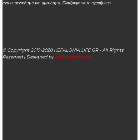
αντικειμενικότητα και αμεσότητα. Ελπίζουμε να το αγαπήσετε!
kefalonialife24@gmail.com
Αργοστόλι, Κεφαλονιά, ΤΚ 28100
© Copyright 2019-2020 KEFALONIA LIFE GR - All Rights
Reserved | Designed by
MySystemLand
ΕΙΔΗΣΕΙΣ
Γέφυρα Χειμωνικού: Έγκλημα περιβαλλοντικό και
οικονομικό για την Κεφαλονιά (βίντεο)
Έργο αποκατάστασης επαρχιακού οδικού δικτύου Μπρος
Αετού Ιθάκης από την Περιφέρεια Ιονίων Νήσων