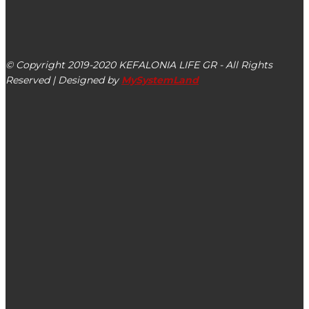
kefalonialife24@gmail.com
Αργοστόλι, Κεφαλονιά, ΤΚ 28100
© Copyright 2019-2020 KEFALONIA LIFE GR - All Rights
Reserved | Designed by
MySystemLand
ΕΙΔΗΣΕΙΣ
Πετάμε πάνω από την είσοδο του Λιμανιού του
Αργοστολίου (βίντεο)
6 μήνες μετά τις πλημμύρες του ΜΠΑΛΟΥ ούτε το 20%
των αποζημιώσεων δεν έχει δοθεί