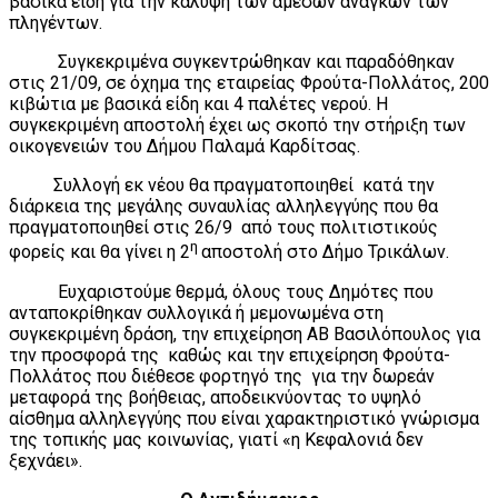
βασικά είδη για την κάλυψη των άμεσων αναγκών των
πληγέντων.
Συγκεκριμένα συγκεντρώθηκαν και παραδόθηκαν
στις 21/09, σε όχημα της εταιρείας Φρούτα-Πολλάτος, 200
κιβώτια με βασικά είδη και 4 παλέτες νερού. Η
συγκεκριμένη αποστολή έχει ως σκοπό την στήριξη των
οικογενειών του Δήμου Παλαμά Καρδίτσας.
Συλλογή εκ νέου θα πραγματοποιηθεί κατά την
διάρκεια της μεγάλης συναυλίας αλληλεγγύης που θα
πραγματοποιηθεί στις 26/9 από τους πολιτιστικούς
η
φορείς και θα γίνει η 2
αποστολή στο Δήμο Τρικάλων.
Ευχαριστούμε θερμά, όλους τους Δημότες που
ανταποκρίθηκαν συλλογικά ή μεμονωμένα στη
συγκεκριμένη δράση, την επιχείρηση ΑΒ Βασιλόπουλος για
την προσφορά της καθώς και την επιχείρηση Φρούτα-
Πολλάτος που διέθεσε φορτηγό της για την δωρεάν
μεταφορά της βοήθειας, αποδεικνύοντας το υψηλό
αίσθημα αλληλεγγύης που είναι χαρακτηριστικό γνώρισμα
της τοπικής μας κοινωνίας, γιατί «η Κεφαλονιά δεν
ξεχνάει».