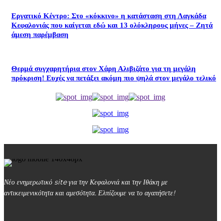
Εργατικό Κέντρο: Στο «κόκκινο» η κατάσταση στη Λαγκάδα
Κεφαλονιάς που καίγεται εδώ και 13 ολόκληρους μήνες – Ζητά
άμεση παρέμβαση
Θερμά συγχαρητήρια στον Χάρη Αλιβιζάτο για τη μεγάλη
πρόκριση! Ευχές να πετάξει ακόμη πιο ψηλά στον μεγάλο τελικό
Νέο ενημερωτικό site για την Κεφαλονιά και την Ιθάκη με
αντικειμενικότητα και αμεσότητα. Ελπίζουμε να το αγαπήσετε!