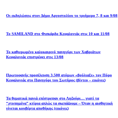
Οι εκδηλώσεις στον Δήμο Αργοστολίου το τριήμερο 7, 8 και 9/08
Το SAMILAND στο Φισκάρδο Κεφαλονιάς στις 10 και 11/08
Το καθιερωμένο καλοκαιρινό πανηγύρι των Χαβριάτων
Κεφαλονιάς επιστρέφει στις 13/08
Πρωτοφανής προσέλευση 3.500 ατόμων «βούλιαξε» τον Πόρο
Κεφαλονιάς στο Πανηγύρι του Σωτήρος (βίντεο – εικόνες)
Τα θεματικά πανιά επέστρεψαν στο Ληξούρι… γιατί τα
“χτυπημένα” κτίρια απλώς τα σκεπάζουμε – Όταν η αισθητική
γίνεται κουβέρτα αποθήκης (εικόνες)