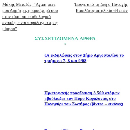
Μάκης Μεταξάς: “Αγαπημένε
Έφυγε από τη ζωή ο Παναγής
μου Δημήτρη, η προσφορά σου
Βασιλάτος σε ηλικία 64 ετών
στον τόπο που παθολογικά
αγαπάς, είναι παράδειγμα προς
μίμηση”
ΣΥΣΧΕΤΙΖΟΜΕΝΑ ΑΡΘΡΑ
Οι εκδηλώσεις στον Δήμο Αργοστολίου το
τριήμερο 7, 8 και 9/08
Πρωτοφανής προσέλευση 3.500 ατόμων
«βούλιαξε» τον Πόρο Κεφαλονιάς στο
Πανηγύρι του Σωτήρος (βίντεο – εικόνες)