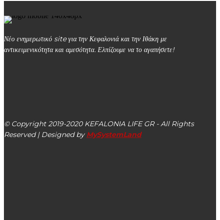
Νέο ενημερωτικό site για την Κεφαλονιά και την Ιθάκη με
αντικειμενικότητα και αμεσότητα. Ελπίζουμε να το αγαπήσετε!
kefalonialife24@gmail.com
Αργοστόλι, Κεφαλονιά, ΤΚ 28100
© Copyright 2019-2020 KEFALONIA LIFE GR - All Rights
Reserved | Designed by
MySystemLand
ΕΙΔΗΣΕΙΣ
Συνεργασία Φιλαρμονικής Σχολής Ληξουρίου με τον
Οργανισμό Associated Board of the Royal Schools