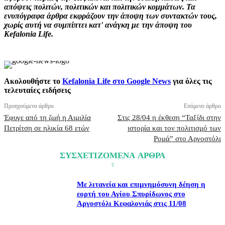
απόψεις πολιτών, πολιτικών και πολιτικών κομμάτων. Τα
ενυπόγραφα άρθρα εκφράζουν την άποψη των συντακτών τους,
χωρίς αυτή να συμπίπτει κατ' ανάγκη με την άποψη του
Kefalonia Life.
Ακολουθήστε το
Kefalonia Life στο Google News
για όλες τις
τελευταίες ειδήσεις
Προηγούμενο άρθρο
Επόμενο άρθρο
Έφυγε από τη ζωή η Αιμιλία
Στις 28/04 η έκθεση “Ταξίδι στην
Πετρίτση σε ηλικία 68 ετών
ιστορία και τον πολιτισμό των
Ρομά” στο Αργοστόλι
ΣΥΣΧΕΤΙΖΟΜΕΝΑ ΑΡΘΡΑ
Με λιτανεία και επιμνημόσυνη δέηση η
εορτή του Αγίου Σπυρίδωνος στο
Αργοστόλι Κεφαλονιάς στις 11/08