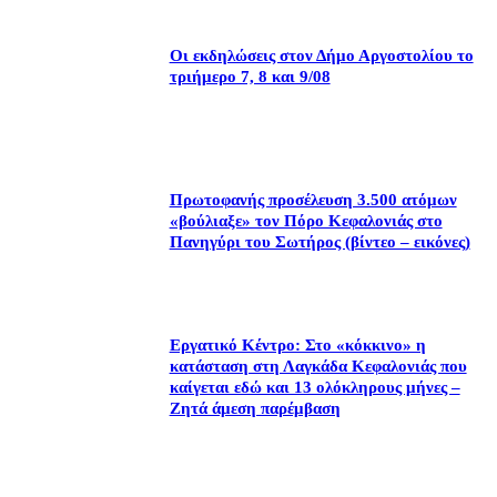
Οι εκδηλώσεις στον Δήμο Αργοστολίου το
τριήμερο 7, 8 και 9/08
Πρωτοφανής προσέλευση 3.500 ατόμων
«βούλιαξε» τον Πόρο Κεφαλονιάς στο
Πανηγύρι του Σωτήρος (βίντεο – εικόνες)
Εργατικό Κέντρο: Στο «κόκκινο» η
κατάσταση στη Λαγκάδα Κεφαλονιάς που
καίγεται εδώ και 13 ολόκληρους μήνες –
Ζητά άμεση παρέμβαση