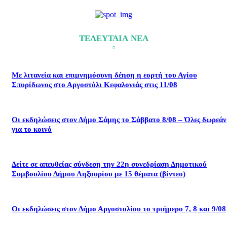
ΤΕΛΕΥΤΑΙΑ ΝΕΑ
Με λιτανεία και επιμνημόσυνη δέηση η εορτή του Αγίου
Σπυρίδωνος στο Αργοστόλι Κεφαλονιάς στις 11/08
Οι εκδηλώσεις στον Δήμο Σάμης το Σάββατο 8/08 – Όλες δωρεάν
για το κοινό
Δείτε σε απευθείας σύνδεση την 22η συνεδρίαση Δημοτικού
Συμβουλίου Δήμου Ληξουρίου με 15 θέματα (βίντεο)
Οι εκδηλώσεις στον Δήμο Αργοστολίου το τριήμερο 7, 8 και 9/08