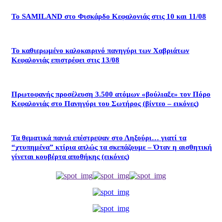
Το SAMILAND στο Φισκάρδο Κεφαλονιάς στις 10 και 11/08
Το καθιερωμένο καλοκαιρινό πανηγύρι των Χαβριάτων
Κεφαλονιάς επιστρέφει στις 13/08
Πρωτοφανής προσέλευση 3.500 ατόμων «βούλιαξε» τον Πόρο
Κεφαλονιάς στο Πανηγύρι του Σωτήρος (βίντεο – εικόνες)
Τα θεματικά πανιά επέστρεψαν στο Ληξούρι… γιατί τα
“χτυπημένα” κτίρια απλώς τα σκεπάζουμε – Όταν η αισθητική
γίνεται κουβέρτα αποθήκης (εικόνες)