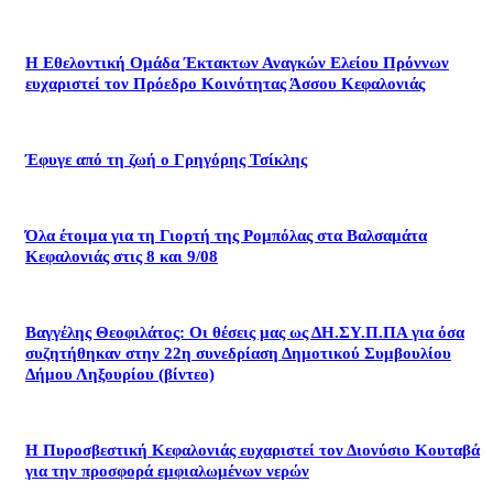
Η Εθελοντική Ομάδα Έκτακτων Αναγκών Ελείου Πρόννων
ευχαριστεί τον Πρόεδρο Κοινότητας Άσσου Κεφαλονιάς
Έφυγε από τη ζωή ο Γρηγόρης Τσίκλης
Όλα έτοιμα για τη Γιορτή της Ρομπόλας στα Βαλσαμάτα
Κεφαλονιάς στις 8 και 9/08
Βαγγέλης Θεοφιλάτος: Οι θέσεις μας ως ΔΗ.ΣΥ.Π.ΠΑ για όσα
συζητήθηκαν στην 22η συνεδρίαση Δημοτικού Συμβουλίου
Δήμου Ληξουρίου (βίντεο)
Η Πυροσβεστική Κεφαλονιάς ευχαριστεί τον Διονύσιο Κουταβά
για την προσφορά εμφιαλωμένων νερών