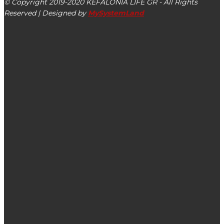
© Copyright 2019-2020 KEFALONIA LIFE GR - All Rights
Reserved | Designed by
MySystemLand
ΕΙΔΗΣΕΙΣ
Αποφασίστηκε η αναστολή λειτουργίας της παιδικής χαράς
στα Λυκιαρδοπουλάτα της Δ.Ε Αργοστολίου
Προπώληση εισιτηρίων για τη συναυλία με τον Στέφανο
Κορκολή και τη Σοφία Μανουσάκη
Πρόσκληση συμμετοχής επιχειρήσεων σε Κεφαλονιά &
Ιθάκη στην 88η Διεθνή Έκθεση Θεσσαλονίκης