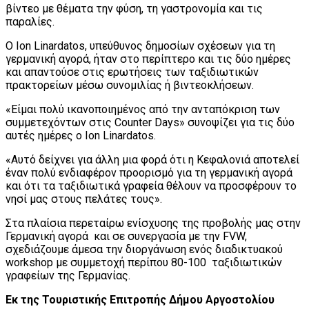
βίντεο με θέματα την φύση, τη γαστρονομία και τις
παραλίες.
Ο Ion Linardatos, υπεύθυνος δημοσίων σχέσεων για τη
γερμανική αγορά, ήταν στο περίπτερο και τις δύο ημέρες
και απαντούσε στις ερωτήσεις των ταξιδιωτικών
πρακτορείων μέσω συνομιλίας ή βιντεοκλήσεων.
«Είμαι πολύ ικανοποιημένος από την ανταπόκριση των
συμμετεχόντων στις Counter Days» συνοψίζει για τις δύο
αυτές ημέρες ο Ion Linardatos.
«Αυτό δείχνει για άλλη μια φορά ότι η Κεφαλονιά αποτελεί
έναν πολύ ενδιαφέρον προορισμό για τη γερμανική αγορά
και ότι τα ταξιδιωτικά γραφεία θέλουν να προσφέρουν το
νησί μας στους πελάτες τους».
Στα πλαίσια περεταίρω ενίσχυσης της προβολής μας στην
Γερμανική αγορά και σε συνεργασία με την FVW,
σχεδιάζουμε άμεσα την διοργάνωση ενός διαδικτυακού
workshop με συμμετοχή περίπου 80-100 ταξιδιωτικών
γραφείων της Γερμανίας.
Εκ της Τουριστικής Επιτροπής Δήμου Αργοστολίου