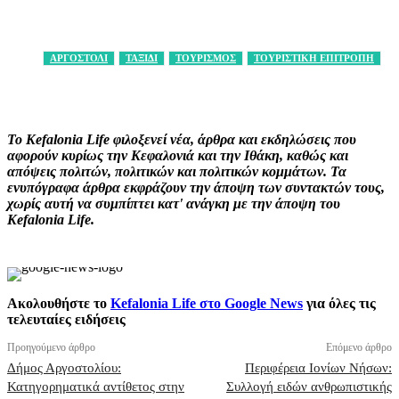
ΑΡΓΟΣΤΟΛΙ
ΤΑΞΙΔΙ
ΤΟΥΡΙΣΜΟΣ
ΤΟΥΡΙΣΤΙΚΗ ΕΠΙΤΡΟΠΗ
Facebook
X
Pinterest
WhatsApp
Το Kefalonia Life φιλοξενεί νέα, άρθρα και εκδηλώσεις που
αφορούν κυρίως την Κεφαλονιά και την Ιθάκη, καθώς και
απόψεις πολιτών, πολιτικών και πολιτικών κομμάτων. Τα
ενυπόγραφα άρθρα εκφράζουν την άποψη των συντακτών τους,
χωρίς αυτή να συμπίπτει κατ' ανάγκη με την άποψη του
Kefalonia Life.
Ακολουθήστε το
Kefalonia Life στο Google News
για όλες τις
τελευταίες ειδήσεις
Προηγούμενο άρθρο
Επόμενο άρθρο
Δήμος Αργοστολίου:
Περιφέρεια Ιονίων Νήσων:
Κατηγορηματικά αντίθετος στην
Συλλογή ειδών ανθρωπιστικής