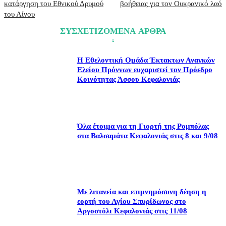
κατάργηση του Εθνικού Δρυμού
βοήθειας για τον Ουκρανικό λαό
του Αίνου
ΣΥΣΧΕΤΙΖΟΜΕΝΑ ΑΡΘΡΑ
Η Εθελοντική Ομάδα Έκτακτων Αναγκών
Ελείου Πρόννων ευχαριστεί τον Πρόεδρο
Κοινότητας Άσσου Κεφαλονιάς
Όλα έτοιμα για τη Γιορτή της Ρομπόλας
στα Βαλσαμάτα Κεφαλονιάς στις 8 και 9/08
Με λιτανεία και επιμνημόσυνη δέηση η
εορτή του Αγίου Σπυρίδωνος στο
Αργοστόλι Κεφαλονιάς στις 11/08