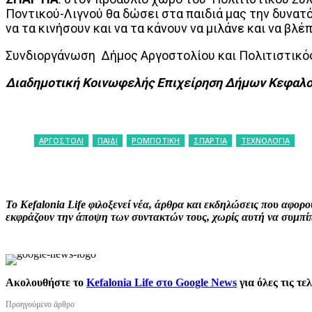
Ποντικού-Λιγνού θα δώσει στα παιδιά μας την δυνατ
να τα κινήσουν και να τα κάνουν να μιλάνε και να βλέ
Συνδιοργάνωση Δήμος Αργοστολίου και Πολιτιστικός
Διαδημοτική Κοινωφελής Επιχείρηση Δήμων Κεφαλο
ΑΡΓΟΣΤΟΛΙ
ΠΑΙΔΙ
ΡΟΜΠΟΤΙΚΗ
ΣΠΑΡΤΙΑ
ΤΕΧΝΟΛΟΓΙΑ
ΚΟΙΝΟΠΟΙΗΣΗ
Facebook
X
P
Το Kefalonia Life φιλοξενεί νέα, άρθρα και εκδηλώσεις που αφο
εκφράζουν την άποψη των συντακτών τους, χωρίς αυτή να συμπίπτ
Ακολουθήστε το
Kefalonia Life στο Google News
για όλες τις τε
Προηγούμενο άρθρο