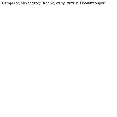
Θεόφιλος Μιχαλάτος: “Καλώς να ορίσετε κ. Πρωθυπουργέ”