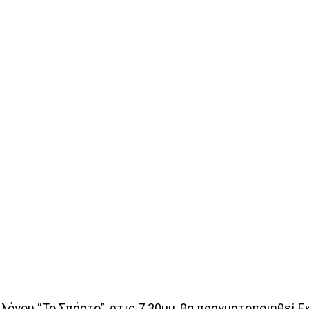
λόγου “Το Σπάρτο”, στις 7.30μμ, θα πραγματοποιηθεί 