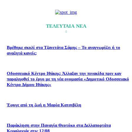
ΤΕΛΕΥΤΑΙΑ ΝΕΑ
Βρέθηκε σκυλί στα Τζανετάτα Σάμης – Το αναγνωρίζει ή το
αναζητά κανείς;
Οδυσσειακό Κέντρο Ιθάκης: Άλλαξαν την πινακίδα πριν καν
παραληφθεί το έργο με τη νέα ονομασία «Δημοτικό Οδυσσειακό
Κέντρο Δήμου Ιθάκης»
Έφυγε από τη ζωή η Μαρία Κατσιβέλη
Παράκληση στην Παναγία Θεοτόκο στα Δελλαπορτάτα
Κεφαλονιάς στις 12/08