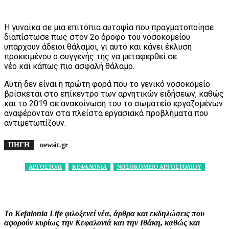
Η γυναίκα σε μια επιτόπια αυτοψία που πραγματοποίησε
διαπίστωσε πως στον 2ο όροφο του νοσοκομείου
υπάρχουν άδειοι θάλαμοι, γι αυτό και κάνει έκλυση
προκειμένου ο συγγενής της να μεταφερθεί σε
νέο και κάπως πιο ασφαλή θάλαμο.
Αυτή δεν είναι η πρώτη φορά που το γενικό νοσοκομείο
βρίσκεται στο επίκεντρο των αρνητικών ειδήσεων, καθώς
και το 2019 σε ανακοίνωση του το σωματείο εργαζομένων
αναφέρονταν στα πλείστα εργασιακά προβλήματα που
αντιμετωπίζουν.
ΠΗΓΗ
newsit.gr
ΑΡΓΟΣΤΟΛΙ
ΚΕΦΑΛΟΝΙΑ
ΝΟΣΟΚΟΜΕΙΟ ΑΡΓΟΣΤΟΛΙΟΥ
Facebook
X
Pinterest
WhatsApp
Το Kefalonia Life φιλοξενεί νέα, άρθρα και εκδηλώσεις που
αφορούν κυρίως την Κεφαλονιά και την Ιθάκη, καθώς και