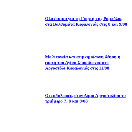
Όλα έτοιμα για τη Γιορτή της Ρομπόλας
στα Βαλσαμάτα Κεφαλονιάς στις 8 και 9/08
Με λιτανεία και επιμνημόσυνη δέηση η
εορτή του Αγίου Σπυρίδωνος στο
Αργοστόλι Κεφαλονιάς στις 11/08
Οι εκδηλώσεις στον Δήμο Αργοστολίου το
τριήμερο 7, 8 και 9/08