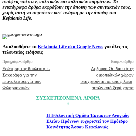
απόψεις πολιτών, πολιτικών και πολιτικών κομμάτων. Τα
ενυπόγραφα άρθρα εκφράζουν την άποψη των συντακτών τους,
χωρίς αυτή να συμπίπτει κατ' ανάγκη με την άποψη του
Kefalonia Life.
Ακολουθήστε το
Kefalonia Life στο Google News
για όλες τις
τελευταίες ειδήσεις
Προηγούμενο άρθρο
Επόμενο άρθρο
Ερώτηση της βουλευτή κ.
Ληξούρι: Οι ιδιοκτήτες
Σακοράφα για την
οικοπεδικών χώρων
επαναλειτουργία των
υποχρεούνται σε αποψίλωση
Φιλαρμονικών
αυτών από ξερά χόρτα
ΣΥΣΧΕΤΙΖΟΜΕΝΑ ΑΡΘΡΑ
Η Εθελοντική Ομάδα Έκτακτων Αναγκών
Ελείου Πρόννων ευχαριστεί τον Πρόεδρο
Κοινότητας Άσσου Κεφαλονιάς