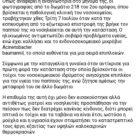
Όπως αναφέρει η αναγνώστρια στο μήνυμα της, οι
φωτογραφίες από το δωμάτιο 218 του 2ου ορόφου, όπου
βρίσκεται η παθολογική κλινική του νοσοκομείου,
τραβήχτηκαν χθες Τρίτη 7 Ιουλίου όταν κατά την
εσπευσμένη από το εξωτερικό επιστροφή της βρήκε τον
παππού της να νοσηλεύεται σε αυτή την κατάσταση. Ο
ηλικιωμένος αντιμετωπίζει σοβαρά προβλήματα υγείας,
ενώ έχει κολλήσει και το ενδονοσοκομειακό μικρόβιο
Acinetobacter
baumannil, το οποίο ευθύνεται για μια σειρά επιπλοκών.
Σύμφωνα με την καταγγελία η γυναίκα όταν αντίκρισε για
πρώτη φορά την κατάσταση στην οποία βρίσκονται οι
τοίχοι του νοσοκομειακού ιδρύματος ανησύχησε επιπλέον
για την υγεία του παππούς της, ενώ ζήτησε αμέσως την
μεταφορά του σε άλλο δωμάτιο.
Η επιθυμία της αυτή όχι μόνο δεν εισακούστηκε αλλά
αντιθέτως γιατροί και νοσηλευτές προσπάθησαν να την
πείσουν πως δεν διατρέχει κανένας κίνδυνος, διότι μπορεί
οπτικά οι τοίχοι και τα ταβάνια να είναι έτσι, ωστόσο η
μούχλα και η υγρασία έχουν σταματήσει το καταστρεπτικό
τους έργο, εξαιτίας των υψηλών καλοκαιρινών
θερμοκρασιών.