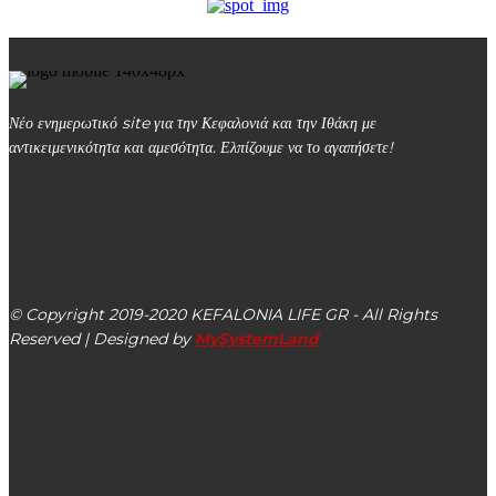
Νέο ενημερωτικό site για την Κεφαλονιά και την Ιθάκη με
αντικειμενικότητα και αμεσότητα. Ελπίζουμε να το αγαπήσετε!
kefalonialife24@gmail.com
Αργοστόλι, Κεφαλονιά, ΤΚ 28100
© Copyright 2019-2020 KEFALONIA LIFE GR - All Rights
Reserved | Designed by
MySystemLand
ΕΙΔΗΣΕΙΣ
Νίκος Παυλάτος: Το Νοσοκομείο Αργοστολίου καταρρέει!