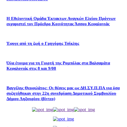
Η Εθελοντική Ομάδα Έκτακτων Αναγκών Ελείου Πρόννων
ευχαριστεί τον Πρόεδρο Κοινότητας Άσσου Κεφαλονιάς
Έφυγε από τη ζωή ο Γρηγόρης Τσίκλης
Όλα έτοιμα για τη Γιορτή της Ρομπόλας στα Βαλσαμάτα
Κεφαλονιάς στις 8 και 9/08
Βαγγέλης Θεοφιλάτος: Οι θέσεις μας ως ΔΗ.ΣΥ.Π.ΠΑ για όσα
συζητήθηκαν στην 22η συνεδρίαση Δημοτικού Συμβουλίου
Δήμου Ληξουρίου (βίντεο)