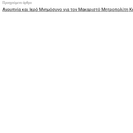
Προηγούμενο άρθρο
Αγρυπνία και Ιερό Μνημόσυνο για τον Μακαριστό Μητροπολίτη 