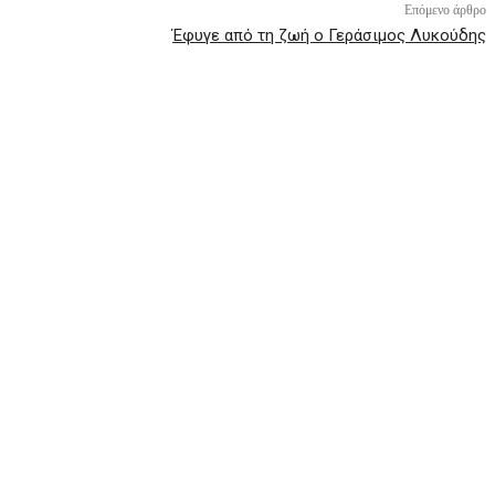
Επόμενο άρθρο
Έφυγε από τη ζωή ο Γεράσιμος Λυκούδης