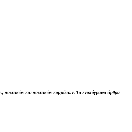
Print
Tumblr
VK
Viber
τών, πολιτικών και πολιτικών κομμάτων. Τα ενυπόγραφα άρθρα