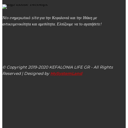
Νέο ενημερωτικό site για την Κεφαλονιά και την Ιθάκη με
αντικειμενικότητα και αμεσότητα. Ελπίζουμε να το αγαπήσετε!
kefalonialife24@gmail.com
Αργοστόλι, Κεφαλονιά, ΤΚ 28100
© Copyright 2019-2020 KEFALONIA LIFE GR - All Rights
Reserved | Designed by
MySystemLand
ΕΙΔΗΣΕΙΣ
Τα δρομολόγια των ferry boats Ληξούρι – Αργοστόλι για
όλη την καλοκαιρινή περίοδο 2022