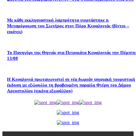
Με κάθε εκκλησιαστική λαμπρότητα γιορτάστηκε η
Μεταμόρφωση του Σωτήρος στον Πόρο Κεφαλονιάς (βίντεο –
εικόνες)
Το Πανηγύρι της Θηνιάς στα Πετρικάτα Κεφαλονιάς την Πέμπτη
13/08
Η Κεφαλονιά πρωταγωνιστεί σε νέα δωρεάν ψηφιακή τουριστική
έκδοση με εξώφυλλο τη βραβευμένη παραλία Φτέρη του Δήμου
Αργοστολίου (εικόνα εξωφύλλου)