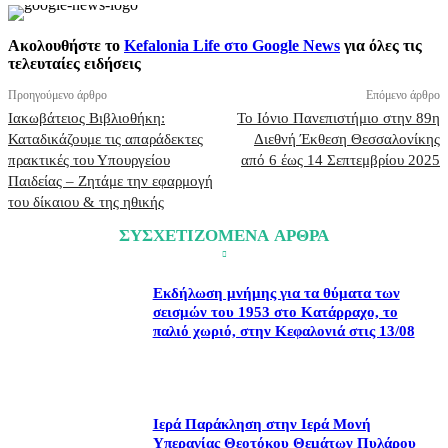
Ακολουθήστε το
Kefalonia Life στο Google News
για όλες τις
τελευταίες ειδήσεις
Προηγούμενο άρθρο
Επόμενο άρθρο
Ιακωβάτειος Βιβλιοθήκη:
Το Ιόνιο Πανεπιστήμιο στην 89η
Καταδικάζουμε τις απαράδεκτες
Διεθνή Έκθεση Θεσσαλονίκης
πρακτικές του Υπουργείου
από 6 έως 14 Σεπτεμβρίου 2025
Παιδείας – Ζητάμε την εφαρμογή
του δίκαιου & της ηθικής
ΣΥΣΧΕΤΙΖΟΜΕΝΑ ΑΡΘΡΑ
Εκδήλωση μνήμης για τα θύματα των
σεισμών του 1953 στο Κατάρραχο, το
παλιό χωριό, στην Κεφαλονιά στις 13/08
Ιερά Παράκληση στην Ιερά Μονή
Υπεραγίας Θεοτόκου Θεμάτων Πυλάρου