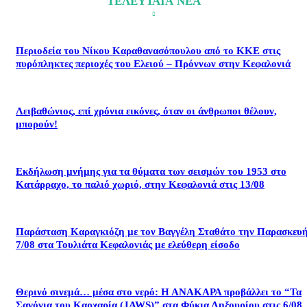
ΤΕΛΕΥΤΑΙΑ ΝΕΑ
Περιοδεία του Νίκου Καραθανασόπουλου από το ΚΚΕ στις
πυρόπληκτες περιοχές του Ελειού – Πρόννων στην Κεφαλονιά
Λειβαθώνιος, επί χρόνια εικόνες, όταν οι άνθρωποι θέλουν,
μπορούν!
Εκδήλωση μνήμης για τα θύματα των σεισμών του 1953 στο
Κατάρραχο, το παλιό χωριό, στην Κεφαλονιά στις 13/08
Παράσταση Καραγκιόζη με τον Βαγγέλη Σταθάτο την Παρασκευ
7/08 στα Τουλιάτα Κεφαλονιάς με ελεύθερη είσοδο
Θερινό σινεμά… μέσα στο νερό: Η ΑΝΑΚΑΡΑ προβάλλει το “Τα
Σαγόνια του Καρχαρία (JAWS)” στα Φύκια Ληξουρίου στις 6/08