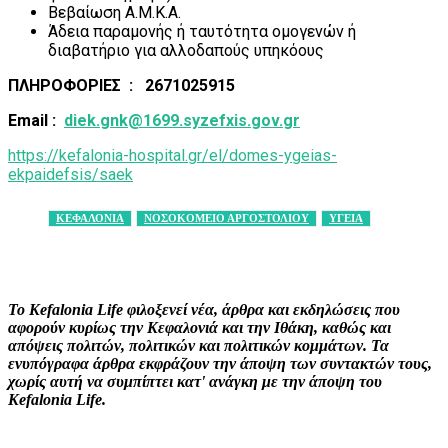
Βεβαίωση Α.Μ.Κ.Α.
Άδεια παραμονής ή ταυτότητα ομογενών ή
διαβατήριο για αλλοδαπούς υπηκόους
ΠΛΗΡΟΦΟΡΙΕΣ : 2671025915
Email
:
diek
.
gnk
@1699.
syzefxis
.
gov
.
gr
https://kefalonia-hospital.gr/el/domes-ygeias-
ekpaidefsis/saek
ΚΕΦΑΛΟΝΙΑ
ΝΟΣΟΚΟΜΕΙΟ ΑΡΓΟΣΤΟΛΙΟΥ
ΥΓΕΙΑ
Facebook
X
Pinterest
WhatsApp
Το Kefalonia Life φιλοξενεί νέα, άρθρα και εκδηλώσεις που
αφορούν κυρίως την Κεφαλονιά και την Ιθάκη, καθώς και
απόψεις πολιτών, πολιτικών και πολιτικών κομμάτων. Τα
ενυπόγραφα άρθρα εκφράζουν την άποψη των συντακτών τους,
χωρίς αυτή να συμπίπτει κατ' ανάγκη με την άποψη του
Kefalonia Life.