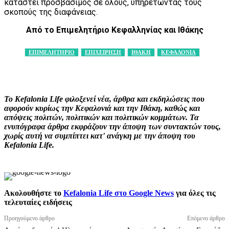
καταστεί προσβάσιμος σε όλους, υπηρετώντας τους
σκοπούς της διαφάνειας.
Από το Eπιμελητήριο Κεφαλληνίας και Ιθάκης
ΕΠΙΜΕΛΗΤΗΡΙΟ
ΕΠΙΧΕΙΡΗΣΗ
ΙΘΑΚΗ
ΚΕΦΑΛΟΝΙΑ
Facebook
X
Pinterest
WhatsApp
Το Kefalonia Life φιλοξενεί νέα, άρθρα και εκδηλώσεις που
αφορούν κυρίως την Κεφαλονιά και την Ιθάκη, καθώς και
απόψεις πολιτών, πολιτικών και πολιτικών κομμάτων. Τα
ενυπόγραφα άρθρα εκφράζουν την άποψη των συντακτών τους,
χωρίς αυτή να συμπίπτει κατ' ανάγκη με την άποψη του
Kefalonia Life.
Ακολουθήστε το
Kefalonia Life στο Google News
για όλες τις
τελευταίες ειδήσεις
Προηγούμενο άρθρο
Επόμενο άρθρο