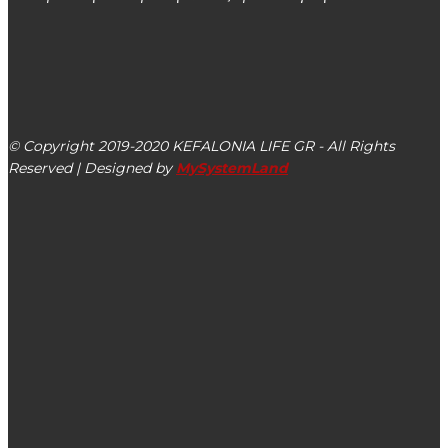
kefalonialife24@gmail.com
Αργοστόλι, Κεφαλονιά, ΤΚ 28100
© Copyright 2019-2020 KEFALONIA LIFE GR - All Rights
Reserved | Designed by
MySystemLand
ΕΙΔΗΣΕΙΣ
Σήμερα Κυριακή 07/01 η 2η έκτακτη συνεδρίαση
Περιφερειακού Συμβουλίου Ιονίων Νήσων με ένα θέμα
Η Περιφέρεια ΙΝ στον αγώνα για την αξιοπρέπεια των
γυναικών | 25η Νοεμβρίου: Παγκόσμια Ημέρα για την