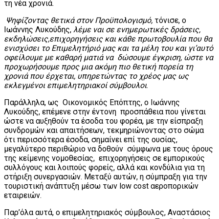
τη νέα χρονιά.
Ψηφίζοντας θετικά στον Προϋπολογισμό,
τόνισε, ο
Ιωάννης Λυκούδης,
λέμε ναι σε ενημερωτικές δράσεις,
εκδηλώσεις,επιχορηγήσεις και κάθε πρωτοβουλία που θα
ενισχύσει το Επιμελητήριό μας και τα μέλη του και γι’αυτό
οφείλουμε με καθαρή ματιά να δώσουμε έγκριση, ώστε να
προχωρήσουμε προς μια ακόμη πιο θετική πορεία τη
χρονιά που έρχεται, υπηρετώντας το χρέος μας ως
εκλεγμένοι επιμελητηριακοί σύμβουλοι
.
Παράλληλα, ως Οικονομικός Επόπτης, ο Ιωάννης
Λυκούδης, επέμενε στην έντονη προσπάθεια που γίνεται
ώστε να αυξηθούν τα έσοδα του φορέα, με την είσπραξη
συνδρομών και απαιτήσεων, τεκμηριώνοντας στο σώμα
ότι περισσότερα έσοδα, σημαίνει επί της ουσίας,
μεγαλύτερο περιθώριο να δοθούν σύμφωνα με τους όρους
της κείμενης νομοθεσίας, επιχορηγήσεις σε εμπορικούς
συλλόγους και λοιπούς φορείς, αλλά και κονδύλια για τη
στήριξη συνεργασιών. Μεταξύ αυτών, η σύμπραξη για την
τουριστική ανάπτυξη μέσω των low cost αεροπορικών
εταιρειών.
Παρ’όλα αυτά, ο επιμελητηριακός σύμβουλος, Αναστάσιος