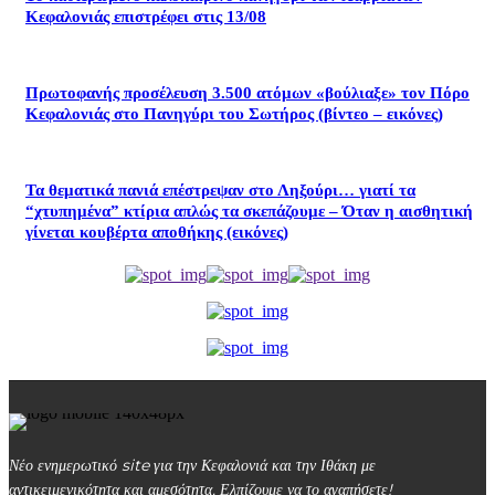
Κεφαλονιάς επιστρέφει στις 13/08
Πρωτοφανής προσέλευση 3.500 ατόμων «βούλιαξε» τον Πόρο
Κεφαλονιάς στο Πανηγύρι του Σωτήρος (βίντεο – εικόνες)
Τα θεματικά πανιά επέστρεψαν στο Ληξούρι… γιατί τα
“χτυπημένα” κτίρια απλώς τα σκεπάζουμε – Όταν η αισθητική
γίνεται κουβέρτα αποθήκης (εικόνες)
Νέο ενημερωτικό site για την Κεφαλονιά και την Ιθάκη με
αντικειμενικότητα και αμεσότητα. Ελπίζουμε να το αγαπήσετε!