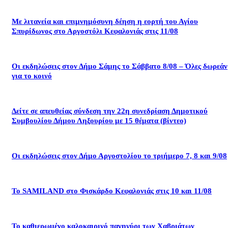
Με λιτανεία και επιμνημόσυνη δέηση η εορτή του Αγίου
Σπυρίδωνος στο Αργοστόλι Κεφαλονιάς στις 11/08
Οι εκδηλώσεις στον Δήμο Σάμης το Σάββατο 8/08 – Όλες δωρεάν
για το κοινό
Δείτε σε απευθείας σύνδεση την 22η συνεδρίαση Δημοτικού
Συμβουλίου Δήμου Ληξουρίου με 15 θέματα (βίντεο)
Οι εκδηλώσεις στον Δήμο Αργοστολίου το τριήμερο 7, 8 και 9/08
Το SAMILAND στο Φισκάρδο Κεφαλονιάς στις 10 και 11/08
Το καθιερωμένο καλοκαιρινό πανηγύρι των Χαβριάτων