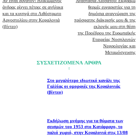
Αν είναι δυνατόν! Ηλικιωμένος
Αναστασία Λιοσάτου: Εκφράζω
άνδρας ρίχνει πέτρες σε ανήλικα
θερμές ευχαριστίες για τη
και τα κυνηγά στο Λιθόστρωτο
δημόσια αναγνώριση της
Αργοστολίου στην Κεφαλονιά
πρόσφατης διάκρισής μου & της
(βίντεο)
εκλογής μου στη θέση
της Προέδρου της Ευρωπαϊκής
Εταιρείας Νοσηλευτών
Νεφρολογίας και
Μεταμόσχευσης
ΣΥΣΧΕΤΙΖΟΜΕΝΑ ΑΡΘΡΑ
Στο μεγαλύτερο ιδιωτικό κανάλι της
Γαλλίας οι ομορφιές της Κεφαλονιάς
(βίντεο)
Εκδήλωση μνήμης για τα θύματα των
σεισμών του 1953 στο Κατάρραχο, το
παλιό χωριό, στην Κεφαλονιά στις 13/08