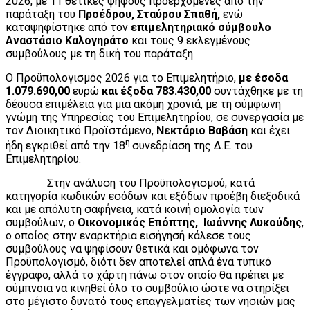
2026, με 11 θετικές ψήφους προερχόμενες από την
παράταξη του
Προέδρου, Σταύρου Σπαθή,
ενώ
καταψηφίστηκε από τον
επιμελητηριακό σύμβουλο
Αναστάσιο Καλογηράτο
και τους 9 εκλεγμένους
συμβούλους με τη δική του παράταξη.
Ο Προϋπολογισμός 2026 για το Επιμελητήριο,
με έσοδα
1.079.690,00
ευρώ
και έξοδα 783.430,00
συντάχθηκε με τη
δέουσα επιμέλεια για μια ακόμη χρονιά, με τη σύμφωνη
γνώμη της Υπηρεσίας του Επιμελητηρίου, σε συνεργασία με
τον Διοικητικό Προϊστάμενο,
Νεκτάριο Βαβάση
και έχει
η
ήδη εγκριθεί από την 18
συνεδρίαση της Δ.Ε. του
Επιμελητηρίου.
Στην ανάλυση του Προϋπολογισμού, κατά
κατηγορία κωδικών εσόδων και εξόδων προέβη διεξοδικά
και με απόλυτη σαφήνεια, κατά κοινή ομολογία των
συμβούλων, ο
Οικονομικός Επόπτης, Ιωάννης Λυκούδης
,
ο οποίος στην εναρκτήρια εισήγησή κάλεσε τους
συμβούλους να ψηφίσουν θετικά και ομόφωνα τον
Προϋπολογισμό, διότι δεν αποτελεί απλά ένα τυπικό
έγγραφο, αλλά το χάρτη πάνω στον οποίο θα πρέπει με
σύμπνοια να κινηθεί όλο το συμβούλιο ώστε να στηρίξει
στο μέγιστο δυνατό τους επαγγελματίες των νησιών μας