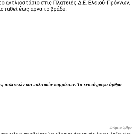
ο αντλιοστάσιο στις Πλατειές Δ.Ε. Ελειού-Πρόννων,
ασταθεί έως αργά το βράδυ.
Print
Tumblr
VK
Viber
τών, πολιτικών και πολιτικών κομμάτων. Τα ενυπόγραφα άρθρα
Επόμενο άρθρο