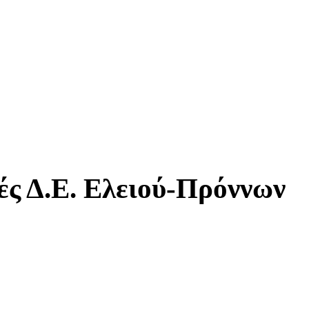
ς Δ.Ε. Ελειού-Πρόννων