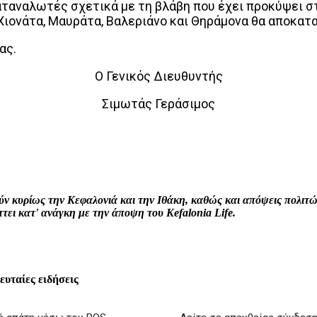
ταναλωτές σχετικά με τη βλάβη που έχει προκύψει στ
Χιονάτα, Μαυράτα, Βαλεριάνο και Θηράμονα θα αποκατ
ας.
Ο Γενικός Διευθυντής
Σιμωτάς Γεράσιμος
interest
WhatsApp
Linkedin
Email
ρούν κυρίως την Κεφαλονιά και την Ιθάκη, καθώς και απόψεις πολι
ει κατ' ανάγκη με την άποψη του Kefalonia Life.
λευταίες ειδήσεις