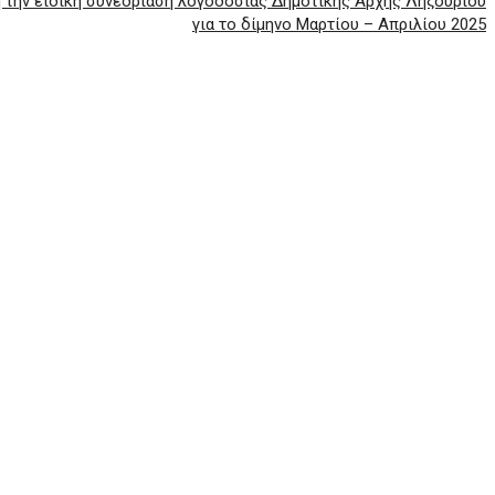
 την ειδική συνεδρίαση λογοδοσίας Δημοτικής Αρχής Ληξουρίου
για το δίμηνο Μαρτίου – Απριλίου 2025