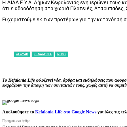
Η ΔΙΑΔ.Ε.Υ.Α. Δήμων Κεφαλονιάς ενημερώνει τους κα
ότι η υδροδότηση στα χωριά Πλατειές, Ατσουπάδες, 
Ευχαριστούμε εκ των προτέρων για την κατανόησή σ
ΔΕΔΥΑΚ
ΚΕΦΑΛΟΝΙΑ
ΝΕΡΟ
ΚΟΙΝΟΠΟΙΗΣΗ
Facebook
X
P
Το Kefalonia Life φιλοξενεί νέα, άρθρα και εκδηλώσεις που αφο
εκφράζουν την άποψη των συντακτών τους, χωρίς αυτή να συμπίπτ
Ακολουθήστε το
Kefalonia Life στο Google News
για όλες τις τε
Προηγούμενο άρθρο