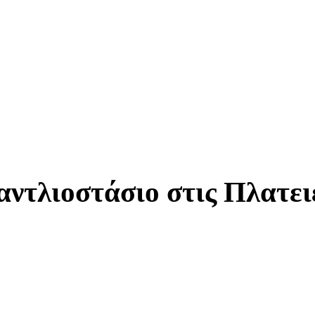
τλιοστάσιο στις Πλατειέ