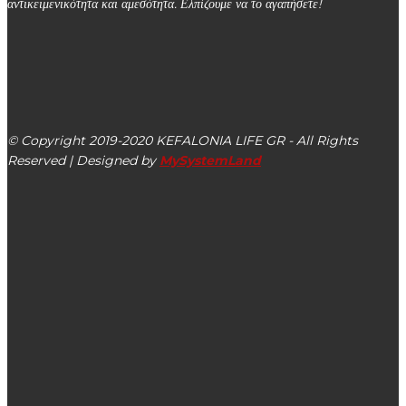
αντικειμενικότητα και αμεσότητα. Ελπίζουμε να το αγαπήσετε!
kefalonialife24@gmail.com
Αργοστόλι, Κεφαλονιά, ΤΚ 28100
© Copyright 2019-2020 KEFALONIA LIFE GR - All Rights
Reserved | Designed by
MySystemLand
ΕΙΔΗΣΕΙΣ
Έφυγε από τη ζωή ο Εμμανουήλ Αλεξανδράτος
Περιφέρεια Ιονίων Νήσων: Οι δράσεις στις Περιφερειακές
Ενότητες για την Παγκόσμια Ημέρα Περιβάλλοντος