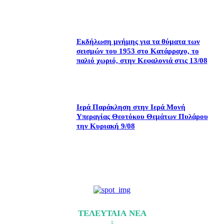
Εκδήλωση μνήμης για τα θύματα των
σεισμών του 1953 στο Κατάρραχο, το
παλιό χωριό, στην Κεφαλονιά στις 13/08
Ιερά Παράκληση στην Ιερά Μονή
Υπεραγίας Θεοτόκου Θεμάτων Πυλάρου
την Κυριακή 9/08
ΤΕΛΕΥΤΑΙΑ ΝΕΑ