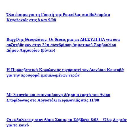
Όλα έτοιμα για τη Γιορτή της Ρομπόλας στα Βαλσαμάτα
Κεφαλονιάς στις 8 και 9/08
Βαγγέλης Θεοφιλάτος: Οι θέσεις μας ως ΔΗ.ΣΥ.Π.ΠΑ για όσα
συζητήθηκαν στην 22η συνεδρίαση Δημοτικού Συμβουλίου
Δήμου Ληξουρίου (βίντεο)
Η Πυροσβεστική Κεφαλονιάς ευχαριστεί τον Διονύσιο Κουταβά
για την προσφορά εμφιαλωμένων νερών
Με λιτανεία και επιμνημόσυνη δέηση η εορτή του Αγίου
Σπυρίδωνος στο Αργοστόλι Κεφαλονιάς στις 11/08
Οι εκδηλώσεις στον Δήμο Σάμης το Σάββατο 8/08 – Όλες δωρεάν
για το κοινό