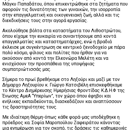
Μάγκυ Παπαδάτου, όπου επικεντρώθηκε στα ζητήματα που
αφορούν τις δυνατότητες των γυναικών, την ισορροπία
στην επαγγελματική και οικογενειακή ζωή, αλλά και τις
διεκδικήσεις τους στην αγορά εργασίας.
Ακολούθησε βόλτα στα καταστήματα του Λιθοστρώτου,
όπου είχαμε την ευκαιρία να συναντήσουμε από κοντά
επαγγελματίες και καταστηματάρχες, ενώ η βραδιά
έκλεισε με συγκέντρωση σε κεντρικό ξενοδοχείο με πάρα
πολύ κόσμο, φίλους και πολίτες που ήρθαν για να
ακούσουν από κοντά την Ελεονώρα Μελέτη και να
ενισχύσουν την προσπάθεια της υποψήφιας
συμπατριώτισσάς μας.
Σήμερα το πρωί βρεθήκαμε στο Ληξούρι και μαζί με τον
Δήμαρχο Ληξουρίου κ. Γιώργο Κατσιβέλη επισκεφθήκαμε
το Κέντρο Διημέρευσης Ημερήσιας Φροντίδας Κ.Δ.Η.Φ της
Ένωσης ΑμεΑ “Υπερίων”, τον χώρο όπου έφηβοι και
ενήλικες εκπαιδεύονται, διασκεδάζουν και αναπτύσσουν
τις δραστηριότητες τους.
Με ιδιαίτερη θέρμη-όπως κάθε φορά-μας υποδέχθηκε η
πρόεδρος κα. Σοφία Μαροπούλου Ζαφειράτου κάνοντας
μια ενημέρωση για τον σκοπό, τις δράσεις τις καθημερινές