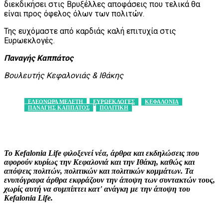
διεκδικήσει στις Βρυξέλλες αποφάσεις που τελικά θα
είναι προς όφελος όλων των πολιτών.
Της ευχόμαστε από καρδιάς καλή επιτυχία στις
Ευρωεκλογές.
Παναγής Καππάτος
Βουλευτής Κεφαλονιάς & Ιθάκης
ΕΛΕΟΝΩΡΑ ΜΕΛΕΤΗ
ΕΥΡΩΕΚΛΟΓΕΣ
ΚΕΦΑΛΟΝΙΑ
ΠΑΝΑΓΗΣ ΚΑΠΠΑΤΟΣ
ΠΟΛΙΤΙΚΗ
Facebook
X
Pinterest
WhatsApp
Το Kefalonia Life φιλοξενεί νέα, άρθρα και εκδηλώσεις που
αφορούν κυρίως την Κεφαλονιά και την Ιθάκη, καθώς και
απόψεις πολιτών, πολιτικών και πολιτικών κομμάτων. Τα
ενυπόγραφα άρθρα εκφράζουν την άποψη των συντακτών τους,
χωρίς αυτή να συμπίπτει κατ' ανάγκη με την άποψη του
Kefalonia Life.