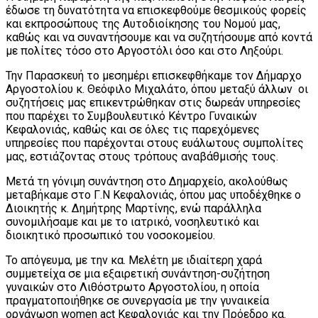
έδωσε τη δυνατότητα να επισκεφθούμε θεσμικούς φορείς
και εκπροσώπους της Αυτοδιοίκησης του Νομού μας,
καθώς και να συναντήσουμε και να συζητήσουμε από κοντά
με πολίτες τόσο στο Αργοστόλι όσο και στο Ληξούρι.
Την Παρασκευή το μεσημέρι επισκεφθήκαμε τον Δήμαρχο
Αργοστολίου κ. Θεόφιλο Μιχαλάτο, όπου μεταξύ άλλων οι
συζητήσεις μας επικεντρώθηκαν στις δωρεάν υπηρεσίες
που παρέχει το Συμβουλευτικό Κέντρο Γυναικών
Κεφαλονιάς, καθώς και σε όλες τις παρεχόμενες
υπηρεσίες που παρέχονται στους ευάλωτους συμπολίτες
μας, εστιάζοντας στους τρόπους αναβάθμισής τους.
Μετά τη γόνιμη συνάντηση στο Δημαρχείο, ακολούθως
μεταβήκαμε στο Γ.Ν Κεφαλονιάς, όπου μας υποδέχθηκε ο
Διοικητής κ. Δημήτρης Μαρτίνης, ενώ παράλληλα
συνομιλήσαμε και με το ιατρικό, νοσηλευτικό και
διοικητικό προσωπικό του νοσοκομείου.
Το απόγευμα, με την κα. Μελέτη με ιδιαίτερη χαρά
συμμετείχα σε μια εξαιρετική συνάντηση-συζήτηση
γυναικών στο Λιθόστρωτο Αργοστολίου, η οποία
πραγματοποιήθηκε σε συνεργασία με την γυναικεία
οργάνωση women act Κεφαλονιάς και την Πρόεδρο κα.