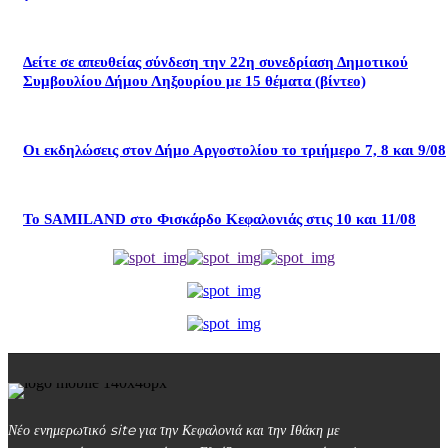
Δείτε σε απευθείας σύνδεση την 22η συνεδρίαση Δημοτικού
Συμβουλίου Δήμου Ληξουρίου με 15 θέματα (βίντεο)
Οι εκδηλώσεις στον Δήμο Αργοστολίου το τριήμερο 7, 8 και 9/08
Το SAMILAND στο Φισκάρδο Κεφαλονιάς στις 10 και 11/08
Νέο ενημερωτικό site για την Κεφαλονιά και την Ιθάκη με