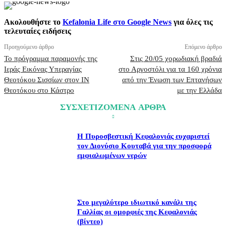
Ακολουθήστε το
Kefalonia Life στο Google News
για όλες τις
τελευταίες ειδήσεις
Προηγούμενο άρθρο
Επόμενο άρθρο
Το πρόγραμμα παραμονής της
Στις 20/05 χορωδιακή βραδιά
Ιεράς Εικόνας Υπεραγίας
στο Αργοστόλι για τα 160 χρόνια
Θεοτόκου Σισσίων στον ΙΝ
από την Ένωση των Επτανήσων
Θεοτόκου στο Κάστρο
με την Ελλάδα
ΣΥΣΧΕΤΙΖΟΜΕΝΑ ΑΡΘΡΑ
Η Πυροσβεστική Κεφαλονιάς ευχαριστεί
τον Διονύσιο Κουταβά για την προσφορά
εμφιαλωμένων νερών
Στο μεγαλύτερο ιδιωτικό κανάλι της
Γαλλίας οι ομορφιές της Κεφαλονιάς
(βίντεο)