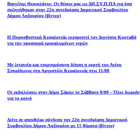
Βαγγέλης Θεοφιλάτος: Οι θέσεις μας ως ΔΗ.ΣΥ.Π.ΠΑ για όσα
συζητήθηκαν στην 22η συνεδρίαση Δημοτικού Συμβουλίου
Δήμου Ληξουρίου (βίντεο)
Η Πυροσβεστική Κεφαλονιάς ευχαριστεί τον Διονύσιο Κουταβά
για την προσφορά εμφιαλωμένων νερών
Με λιτανεία και επιμνημόσυνη δέηση η εορτή του Αγίου
Σπυρίδωνος στο Αργοστόλι Κεφαλονιάς στις 11/08
Οι εκδηλώσεις στον Δήμο Σάμης το Σάββατο 8/08 – Όλες δωρεάν
για το κοινό
Δείτε σε απευθείας σύνδεση την 22η συνεδρίαση Δημοτικού
Συμβουλίου Δήμου Ληξουρίου με 15 θέματα (βίντεο)