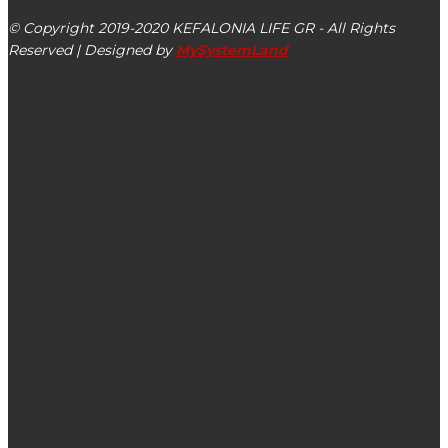
© Copyright 2019-2020 KEFALONIA LIFE GR - All Rights
Reserved | Designed by
MySystemLand
ΕΙΔΗΣΕΙΣ
Περιφέρεια: Συγχαρητήρια στον Ανδρέα Φλώρου, πλέον
Πρύτανη του Ιονίου Πανεπιστημίου
Ε.Α.Σ.: Ενισχύσεις 61,6 εκατ. ευρώ στη μελισσοκομία
Συμμετοχή του Ιονίου Πανεπιστημίου στην έκθεση
BEYOND expo με θέμα την Τεχνητή Νοημοσύνη