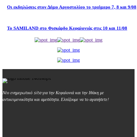
Οι εκδηλώσεις στον Δήμο Αργοστολίου το τριήμερο 7, 8 και 9/08
Το SAMILAND στο Φισκάρδο Κεφαλονιάς στις 10 και 11/08
Νέο ενημερωτικό site για την Κεφαλονιά και την Ιθάκη με
αντικειμενικότητα και αμεσότητα. Ελπίζουμε να το αγαπήσετε!
kefalonialife24@gmail.com
Αργοστόλι, Κεφαλονιά, ΤΚ 28100