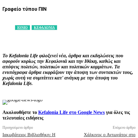
Γραφείο τύπου ΠΙΝ
ΙΟΝΙΟ
ΚΕΦΑΛΟΝΙΑ
Facebook
X
Pinterest
WhatsApp
Το Kefalonia Life φιλοξενεί νέα, άρθρα και εκδηλώσεις που
αφορούν κυρίως την Κεφαλονιά και την Ιθάκη, καθώς και
απόψεις πολιτών, πολιτικών και πολιτικών κομμάτων. Τα
ενυπόγραφα άρθρα εκφράζουν την άποψη των συντακτών τους,
χωρίς αυτή να συμπίπτει κατ' ανάγκη με την άποψη του
Kefalonia Life.
Ακολουθήστε το
Kefalonia Life στο Google News
για όλες τις
τελευταίες ειδήσεις
Προηγούμενο άρθρο
Επόμενο άρθρο
Ιακωβάτειος Βιβλιοθήκη: Η
Χάλκινος ο Αντωνάτος στο