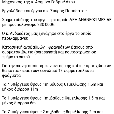
Μηχανικός της κ. Ασημίνα Γαβριελάτου.
Εργολάβος του έργου ο κ. Σπύρος Παπαδάτος .
Χρηματοδότης του έργου η εταιρεία ΔΕΗ ΑΝΑΝΕΩΣΙΜΕΣ ΑΕ
με προϋπολογισμό 230.000€.
Ο κ. Ανδρεάτος μας ξενάγησε στο έργο το οποίο
περιλαμβάνει:
Κατασκευή αναβαθμών –φραγμάτων βάρους από
συρματοκιβώτια (serasanetti) και κοιτόστρωση σε
τμήματα αυτού.
Για την ακινητοποίηση των εντός της κοίτης προσχώσεων
θα κατασκευαστούν συνολικά 13 συρματοπλέκτα
φράγματα.
Τα 4 υπέργειου ύψους 1m βάθους θεμελίωσης 1,5m και
μήκος διάρρου 11m
Το 1 υπέργειου ύψους 1m ,βάθους θεμελίωσης 1,5 m και
μήκος διάρρου 6m
Τα 7 υπέργειου ύψους 2 m ,βάθους θεμελίωσης 2 m και