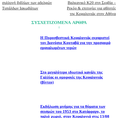
συλλογή βιβλίων των αδελφών
Βαλκανικό Κ20 στη Σερβία –
Τυπάλδων Ιακωβάτων
Ρεκόρ & επιτυχίες για αθλητές
της Κεφαλονιάς στην Αθήνα
ΣΥΣΧΕΤΙΖΟΜΕΝΑ ΑΡΘΡΑ
Η Πυροσβεστική Κεφαλονιάς ευχαριστεί
τον Διονύσιο Κουταβά για την προσφορά
εμφιαλωμένων νερών
Στο μεγαλύτερο ιδιωτικό κανάλι της
Γαλλίας οι ομορφιές της Κεφαλονιάς
(βίντεο)
Εκδήλωση μνήμης για τα θύματα των
σεισμών του 1953 στο Κατάρραχο, το
παλιό χωριό, στην Κεφαλονιά στις 13/08