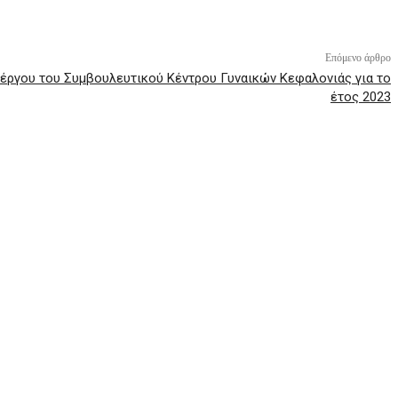
Επόμενο άρθρο
έργου του Συμβουλευτικού Κέντρου Γυναικών Κεφαλονιάς για το
έτος 2023