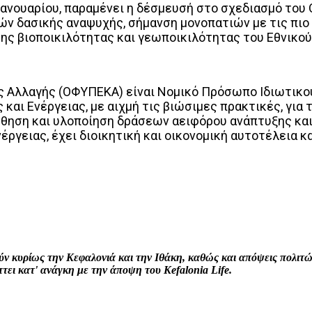
Ιανουαρίου, παραμένει η δέσμευσή στο σχεδιασμό του
ν δασικής αναψυχής, σήμανση μονοπατιών με τις πιο
ς βιοποικιλότητας και γεωποικιλότητας του Εθνικού Δ
 Αλλαγής (ΟΦΥΠΕΚΑ) είναι Νομικό Πρόσωπο Ιδιωτικού 
 και Ενέργειας, με αιχμή τις βιώσιμες πρακτικές, γι
ώθηση και υλοποίηση δράσεων αειφόρου ανάπτυξης και
ργειας, έχει διοικητική και οικονομική αυτοτέλεια κ
interest
WhatsApp
Linkedin
Email
ρούν κυρίως την Κεφαλονιά και την Ιθάκη, καθώς και απόψεις πολι
ει κατ' ανάγκη με την άποψη του Kefalonia Life.