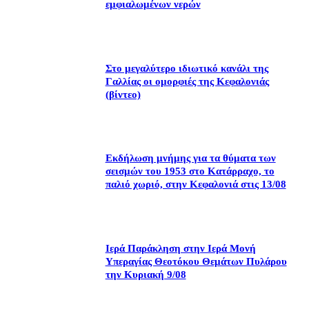
εμφιαλωμένων νερών
Στο μεγαλύτερο ιδιωτικό κανάλι της
Γαλλίας οι ομορφιές της Κεφαλονιάς
(βίντεο)
Εκδήλωση μνήμης για τα θύματα των
σεισμών του 1953 στο Κατάρραχο, το
παλιό χωριό, στην Κεφαλονιά στις 13/08
Ιερά Παράκληση στην Ιερά Μονή
Υπεραγίας Θεοτόκου Θεμάτων Πυλάρου
την Κυριακή 9/08