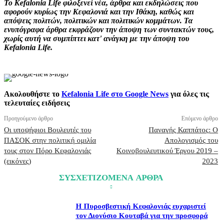
Το Kefalonia Life φιλοξενεί νέα, άρθρα και εκδηλώσεις που
αφορούν κυρίως την Κεφαλονιά και την Ιθάκη, καθώς και
απόψεις πολιτών, πολιτικών και πολιτικών κομμάτων. Τα
ενυπόγραφα άρθρα εκφράζουν την άποψη των συντακτών τους,
χωρίς αυτή να συμπίπτει κατ' ανάγκη με την άποψη του
Kefalonia Life.
Ακολουθήστε το
Kefalonia Life στο Google News
για όλες τις
τελευταίες ειδήσεις
Προηγούμενο άρθρο
Επόμενο άρθρο
Οι υποψήφιοι Βουλευτές του
Παναγής Καππάτος: O
ΠΑΣΟΚ στην πολιτική ομιλία
Απολογισμός του
τους στον Πόρο Κεφαλονιάς
Κοινοβουλευτικού Έργου 2019 –
(εικόνες)
2023
ΣΥΣΧΕΤΙΖΟΜΕΝΑ ΑΡΘΡΑ
Η Πυροσβεστική Κεφαλονιάς ευχαριστεί
τον Διονύσιο Κουταβά για την προσφορά