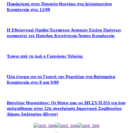
Παράκληση στην Παναγία Θεοτόκο στα Δελλαπορτάτα
Κεφαλονιάς στις 12/08
Η Εθελοντική Ομάδα Έκτακτων Αναγκών Ελείου Πρόννων
ευχαριστεί τον Πρόεδρο Κοινότητας Άσσου Κεφαλονιάς
Έφυγε από τη ζωή ο Γρηγόρης Τσίκλης
Όλα έτοιμα για τη Γιορτή της Ρομπόλας στα Βαλσαμάτα
Κεφαλονιάς στις 8 και 9/08
Βαγγέλης Θεοφιλάτος: Οι θέσεις μας ως ΔΗ.ΣΥ.Π.ΠΑ για όσα
συζητήθηκαν στην 22η συνεδρίαση Δημοτικού Συμβουλίου
Δήμου Ληξουρίου (βίντεο)