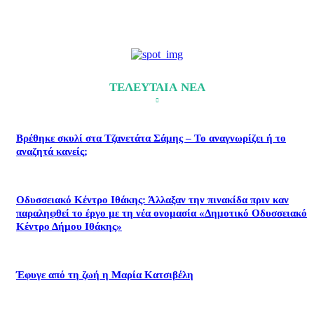
ΤΕΛΕΥΤΑΙΑ ΝΕΑ
Βρέθηκε σκυλί στα Τζανετάτα Σάμης – Το αναγνωρίζει ή το
αναζητά κανείς;
Οδυσσειακό Κέντρο Ιθάκης: Άλλαξαν την πινακίδα πριν καν
παραληφθεί το έργο με τη νέα ονομασία «Δημοτικό Οδυσσειακό
Κέντρο Δήμου Ιθάκης»
Έφυγε από τη ζωή η Μαρία Κατσιβέλη