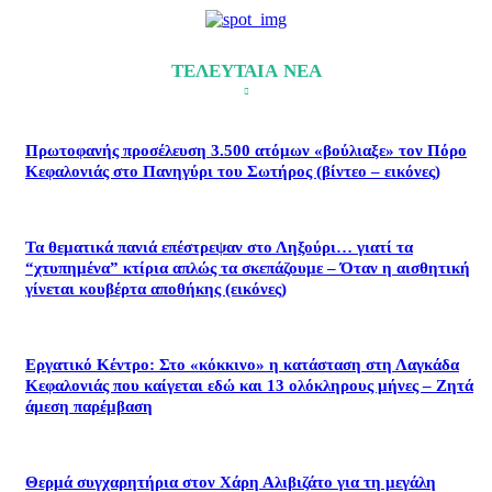
ΤΕΛΕΥΤΑΙΑ ΝΕΑ
Πρωτοφανής προσέλευση 3.500 ατόμων «βούλιαξε» τον Πόρο
Κεφαλονιάς στο Πανηγύρι του Σωτήρος (βίντεο – εικόνες)
Τα θεματικά πανιά επέστρεψαν στο Ληξούρι… γιατί τα
“χτυπημένα” κτίρια απλώς τα σκεπάζουμε – Όταν η αισθητική
γίνεται κουβέρτα αποθήκης (εικόνες)
Εργατικό Κέντρο: Στο «κόκκινο» η κατάσταση στη Λαγκάδα
Κεφαλονιάς που καίγεται εδώ και 13 ολόκληρους μήνες – Ζητά
άμεση παρέμβαση
Θερμά συγχαρητήρια στον Χάρη Αλιβιζάτο για τη μεγάλη