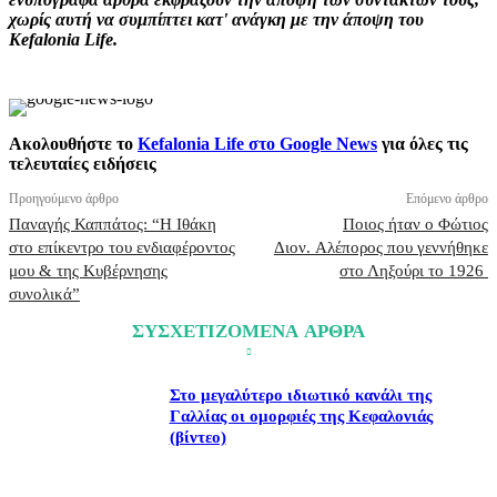
χωρίς αυτή να συμπίπτει κατ' ανάγκη με την άποψη του
Kefalonia Life.
Ακολουθήστε το
Kefalonia Life στο Google News
για όλες τις
τελευταίες ειδήσεις
Προηγούμενο άρθρο
Επόμενο άρθρο
Παναγής Καππάτος: “Η Ιθάκη
Ποιος ήταν ο Φώτιος
στο επίκεντρο του ενδιαφέροντος
Διον. Αλέπορος που γεννήθηκε
μου & της Κυβέρνησης
στο Ληξούρι το 1926
συνολικά”
ΣΥΣΧΕΤΙΖΟΜΕΝΑ ΑΡΘΡΑ
Στο μεγαλύτερο ιδιωτικό κανάλι της
Γαλλίας οι ομορφιές της Κεφαλονιάς
(βίντεο)