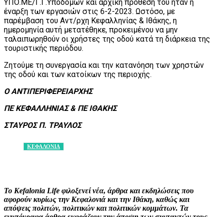
ΥΠΟ.ΜΕ/Γ.Γ.Υποδομών και αρχική πρόθεσή του ήταν η
έναρξη των εργασιών στις 6-2-2023. Ωστόσο, με
παρέμβαση του Αντ/ρχη Κεφαλληνίας & Ιθάκης, η
ημερομηνία αυτή μετατέθηκε, προκειμένου να μην
ταλαιπωρηθούν οι χρήστες της οδού κατά τη διάρκεια της
τουριστικής περιόδου.
Ζητούμε τη συνεργασία και την κατανόηση των χρηστών
της οδού και των κατοίκων της περιοχής.
Ο ΑΝΤΙΠΕΡΙΦΕΡΕΙΑΡΧΗΣ
ΠΕ ΚΕΦΑΛΛΗΝΙΑΣ & ΠΕ ΙΘΑΚΗΣ
ΣΤΑΥΡΟΣ Π. ΤΡΑΥΛΟΣ
ΚΕΦΑΛΟΝΙΑ
Facebook
X
Pinterest
WhatsApp
Το Kefalonia Life φιλοξενεί νέα, άρθρα και εκδηλώσεις που
αφορούν κυρίως την Κεφαλονιά και την Ιθάκη, καθώς και
απόψεις πολιτών, πολιτικών και πολιτικών κομμάτων. Τα
ενυπόγραφα άρθρα εκφράζουν την άποψη των συντακτών τους,