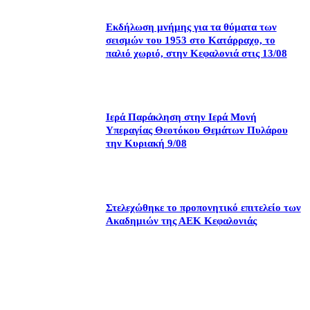
Εκδήλωση μνήμης για τα θύματα των
σεισμών του 1953 στο Κατάρραχο, το
παλιό χωριό, στην Κεφαλονιά στις 13/08
Ιερά Παράκληση στην Ιερά Μονή
Υπεραγίας Θεοτόκου Θεμάτων Πυλάρου
την Κυριακή 9/08
Στελεχώθηκε το προπονητικό επιτελείο των
Ακαδημιών της ΑΕΚ Κεφαλονιάς