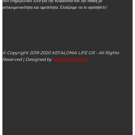
Νέο ενημερωτικό site για την Κεφαλονιά και την Ιθάκη με
αντικειμενικότητα και αμεσότητα. Ελπίζουμε να το αγαπήσετε!
kefalonialife24@gmail.com
Αργοστόλι, Κεφαλονιά, ΤΚ 28100
© Copyright 2019-2020 KEFALONIA LIFE GR - All Rights
Reserved | Designed by
MySystemLand
ΕΙΔΗΣΕΙΣ
Το πασχαλινό ωράριο λειτουργίας των εμπορικών
καταστημάτων της Κεφαλονιάς & της Ιθάκης
Έφυγε το καλύτερο παιδί, ο Μάκης Δρακόπουλος