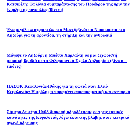
Κατσιβέλη: Τα λόγια συμπαράστασης του Προέδρου της πριν την
έναρξη της συναυλίας (βίντεο)
Ένα μεγάλο «ευχαριστώ» στο Μαντζαβινάτειο Νοσοκομείο στο
Ληξούρι για τη φροντίδα, τη στήριξη και την ανθρωπιά
Μάγεψε το Ληξούρι η Μπέττυ Χαρλαύτη σε μια ξεχωριστή
μουσική βραδιά με τη Φιλαρμονική Σχολή Ληξουρίου (βίντεο –
εικόνες)
ΠΑΣΟΚ Κεφαλονιάς-Ιθάκης για τη φωτιά στον Ελειό
Κεφαλονιάς: Η πρόληψη παραμένει αποσπασματική και ανεπαρκή
Σήμερα Δευτέρα 10/08 διακοπή υδροδότησης σε τρεις τοπικές
κοινότητες της Κεφαλονιάς λόγω έκτακτης βλάβης στον κεντρικό
αγωγό ύδρευσης