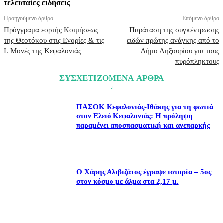
τελευταίες ειδήσεις
Προηγούμενο άρθρο
Επόμενο άρθρο
Πρόγγραμα εορτής Κοιμήσεως
Παράταση της συγκέντρωσης
της Θεοτόκου στις Ενορίες & τις
ειδών πρώτης ανάγκης από το
Ι. Μονές της Κεφαλονιάς
Δήμο Ληξουρίου για τους
πυρόπληκτους
ΣΥΣΧΕΤΙΖΟΜΕΝΑ ΑΡΘΡΑ
ΠΑΣΟΚ Κεφαλονιάς-Ιθάκης για τη φωτιά
στον Ελειό Κεφαλονιάς: Η πρόληψη
παραμένει αποσπασματική και ανεπαρκής
Ο Χάρης Αλιβιζάτος έγραψε ιστορία – 5ος
στον κόσμο με άλμα στα 2,17 μ.