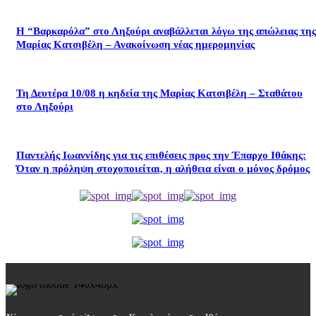
Η “Βαρκαρόλα” στο Ληξούρι αναβάλλεται λόγω της απώλειας της
Μαρίας Κατσιβέλη – Ανακοίνωση νέας ημερομηνίας
Τη Δευτέρα 10/08 η κηδεία της Μαρίας Κατσιβέλη – Σταθάτου
στο Ληξούρι
​Παντελής Ιωαννίδης για τις επιθέσεις προς την Έπαρχο Ιθάκης:
Όταν η πρόληψη στοχοποιείται, η αλήθεια είναι ο μόνος δρόμος