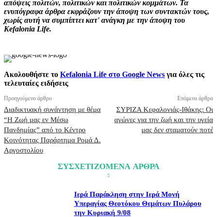
απόψεις πολιτών, πολιτικών και πολιτικών κομμάτων. Τα
ενυπόγραφα άρθρα εκφράζουν την άποψη των συντακτών τους,
χωρίς αυτή να συμπίπτει κατ' ανάγκη με την άποψη του
Kefalonia Life.
Ακολουθήστε το
Kefalonia Life στο Google News
για όλες τις
τελευταίες ειδήσεις
Προηγούμενο άρθρο
Επόμενο άρθρο
Διαδικτυακή συνάντηση με θέμα
ΣΥΡΙΖΑ Κεφαλονιάς-Ιθάκης: Οι
“Η Ζωή μας εν Μέσω
αγώνες για την ζωή και την υγεία
Πανδημίας” από το Κέντρο
μας δεν σταματούν ποτέ
Κοινότητας Παράρτημα Ρομά Δ.
Αργοστολίου
ΣΥΣΧΕΤΙΖΟΜΕΝΑ ΑΡΘΡΑ
Ιερά Παράκληση στην Ιερά Μονή
Υπεραγίας Θεοτόκου Θεμάτων Πυλάρου
την Κυριακή 9/08