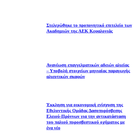
Στελεχώθηκε το προπονητικό επιτελείο των
Ακαδημιών της ΑΕΚ Κεφαλονιάς
Ανανέωση επαγγελματικών αδειών αλιείας
– Υποβολή στοιχείων μηνιαίας παραγωγής
αλιευτικών σκαφών
Έκκληση για οικονομική ενίσχυση της
Εθελοντικής Ομάδας Δασοπυρόσβεσης
Ελειού-Πρόννων για την αντικατάσταση
του παλιού πυροσβεστικού οχήματος με
ένα νέο