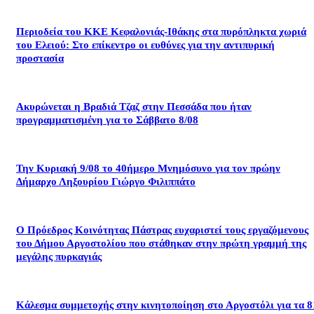
Περιοδεία του ΚΚΕ Κεφαλονιάς-Ιθάκης στα πυρόπληκτα χωριά
του Ελειού: Στο επίκεντρο οι ευθύνες για την αντιπυρική
προστασία
Ακυρώνεται η Βραδιά Τζαζ στην Πεσσάδα που ήταν
προγραμματισμένη για το Σάββατο 8/08
Την Κυριακή 9/08 το 40ήμερο Μνημόσυνο για τον πρώην
Δήμαρχο Ληξουρίου Γιώργο Φιλιππάτο
Ο Πρόεδρος Κοινότητας Πάστρας ευχαριστεί τους εργαζόμενους
του Δήμου Αργοστολίου που στάθηκαν στην πρώτη γραμμή της
μεγάλης πυρκαγιάς
Κάλεσμα συμμετοχής στην κινητοποίηση στο Αργοστόλι για τα 8