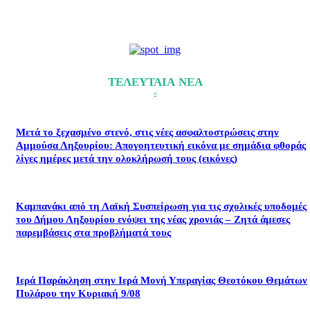
ΤΕΛΕΥΤΑΙΑ ΝΕΑ
Μετά το ξεχασμένο στενό, στις νέες ασφαλτοστρώσεις στην
Αμμούσα Ληξουρίου: Απογοητευτική εικόνα με σημάδια φθοράς
λίγες ημέρες μετά την ολοκλήρωσή τους (εικόνες)
Καμπανάκι από τη Λαϊκή Συσπείρωση για τις σχολικές υποδομές
του Δήμου Ληξουρίου ενόψει της νέας χρονιάς – Ζητά άμεσες
παρεμβάσεις στα προβλήματά τους
Ιερά Παράκληση στην Ιερά Μονή Υπεραγίας Θεοτόκου Θεμάτων
Πυλάρου την Κυριακή 9/08