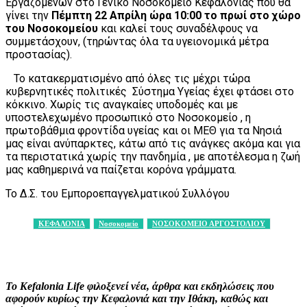
Εργαζομένων στο Γενικό Νοσοκομείο Κεφαλονιάς που θα
γίνει την
Πέμπτη 22 Απρίλη ώρα 10:00 το πρωί στο χώρο
του Νοσοκομείου
και καλεί τους συναδέλφους να
συμμετάσχουν, (τηρώντας όλα τα υγειονομικά μέτρα
προστασίας).
Το κατακερματισμένο από όλες τις μέχρι τώρα
κυβερνητικές πολιτικές Σύστημα Υγείας έχει φτάσει στο
κόκκινο. Χωρίς τις αναγκαίες υποδομές και με
υποστελεχωμένο προσωπικό στο Νοσοκομείο , η
πρωτοβάθμια φροντίδα υγείας και οι ΜΕΘ για τα Νησιά
μας είναι ανύπαρκτες, κάτω από τις ανάγκες ακόμα και για
τα περιστατικά χωρίς την πανδημία , με αποτέλεσμα η ζωή
μας καθημερινά να παίζεται κορόνα γράμματα.
Το Δ.Σ. του Εμποροεπαγγελματικού Συλλόγου
ΚΕΦΑΛΟΝΙΑ
Νοσοκομείο
ΝΟΣΟΚΟΜΕΙΟ ΑΡΓΟΣΤΟΛΙΟΥ
Facebook
X
Pinterest
WhatsApp
Το Kefalonia Life φιλοξενεί νέα, άρθρα και εκδηλώσεις που
αφορούν κυρίως την Κεφαλονιά και την Ιθάκη, καθώς και