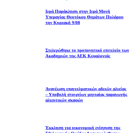
Ιερά Παράκληση στην Ιερά Μονή
Υπεραγίας Θεοτόκου Θεμάτων Πυλάρου
την Κυριακή 9/08
Στελεχώθηκε το προπονητικό επιτελείο των
Ακαδημιών της ΑΕΚ Κεφαλονιάς
Ανανέωση επαγγελματικών αδειών αλιείας
– Υποβολή στοιχείων μηνιαίας παραγωγής
αλιευτικών σκαφών
Έκκληση για οικονομική ενίσχυση της