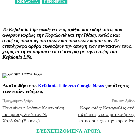
ΚΕΦΑΛΟΝΙΑ
ΠΕΡΙΦΕΡΕΙΑ
Facebook
X
Pinterest
WhatsApp
Το Kefalonia Life φιλοξενεί νέα, άρθρα και εκδηλώσεις που
αφορούν κυρίως την Κεφαλονιά και την Ιθάκη, καθώς και
απόψεις πολιτών, πολιτικών και πολιτικών κομμάτων. Τα
ενυπόγραφα άρθρα εκφράζουν την άποψη των συντακτών τους,
χωρίς αυτή να συμπίπτει κατ' ανάγκη με την άποψη του
Kefalonia Life.
Ακολουθήστε το
Kefalonia Life στο Google News
για όλες τις
τελευταίες ειδήσεις
Προηγούμενο άρθρο
Επόμενο άρθρο
Ποια είναι η Ιωάννα Κουσκούση
Κορονοϊός: Καταγγελίες από
που μπουγέλωσε τον Ν.
ταξιδιώτες για «τριτοκοσμικές
Χαρδαλιά (Εικόνες)
καταστάσεις» στην καραντίνα
ΣΥΣΧΕΤΙΖΟΜΕΝΑ ΑΡΘΡΑ