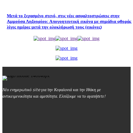
Μετά το ξεχασμένο στενό, στις νέες ασφαλτοστρώσεις στην
Αμμούσα Ληξουρίου: Απογοητευτική εικόνα με σημάδια φθοράς
λίγες ημέρες μετά την ολοκλήρωσή τους (εικόνες)
Νέο ενημερωτικό site για την Κεφαλονιά και την Ιθάκη με
αντικειμενικότητα και αμεσότητα. Ελπίζουμε να το αγαπήσετε!
kefalonialife24@gmail.com
Αργοστόλι, Κεφαλονιά, ΤΚ 28100