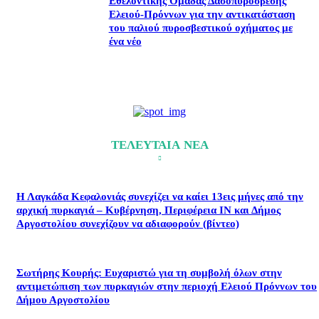
Εθελοντικής Ομάδας Δασοπυρόσβεσης
Ελειού-Πρόννων για την αντικατάσταση
του παλιού πυροσβεστικού οχήματος με
ένα νέο
ΤΕΛΕΥΤΑΙΑ ΝΕΑ
Η Λαγκάδα Κεφαλονιάς συνεχίζει να καίει 13εις μήνες από την
αρχική πυρκαγιά – Κυβέρνηση, Περιφέρεια ΙΝ και Δήμος
Αργοστολίου συνεχίζουν να αδιαφορούν (βίντεο)
Σωτήρης Κουρής: Ευχαριστώ για τη συμβολή όλων στην
αντιμετώπιση των πυρκαγιών στην περιοχή Ελειού Πρόννων του
Δήμου Αργοστολίου