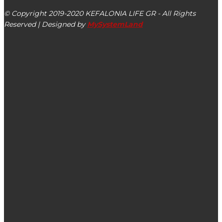
© Copyright 2019-2020 KEFALONIA LIFE GR - All Rights
Reserved | Designed by
MySystemLand
ΕΙΔΗΣΕΙΣ
ΠΕΔ-ΙΝ: Απόφαση για την οικονομική ασφυξία των Δήμων
του Ιονίου
Ο Δήμος Αργοστολίου για την άσκηση ΤΑΜΣ
«ΠΑΡΜΕΝΙΩΝ-23»
Έφυγε από τη ζωή ο Γαβριήλ Πολλάτος (Πετριας)