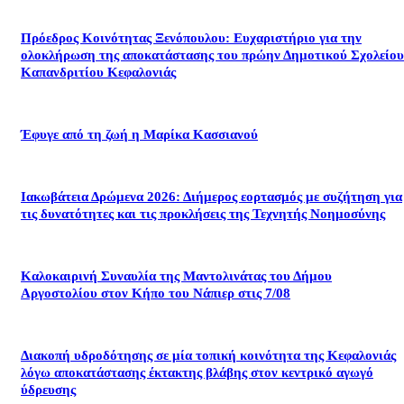
Πρόεδρος Κοινότητας Ξενόπουλου: Ευχαριστήριο για την
ολοκλήρωση της αποκατάστασης του πρώην Δημοτικού Σχολείου
Καπανδριτίου Κεφαλονιάς
Έφυγε από τη ζωή η Μαρίκα Κασσιανού
Ιακωβάτεια Δρώμενα 2026: Διήμερος εορτασμός με συζήτηση για
τις δυνατότητες και τις προκλήσεις της Τεχνητής Νοημοσύνης
Καλοκαιρινή Συναυλία της Μαντολινάτας του Δήμου
Αργοστολίου στον Κήπο του Νάπιερ στις 7/08
Διακοπή υδροδότησης σε μία τοπική κοινότητα της Κεφαλονιάς
λόγω αποκατάστασης έκτακτης βλάβης στον κεντρικό αγωγό
ύδρευσης