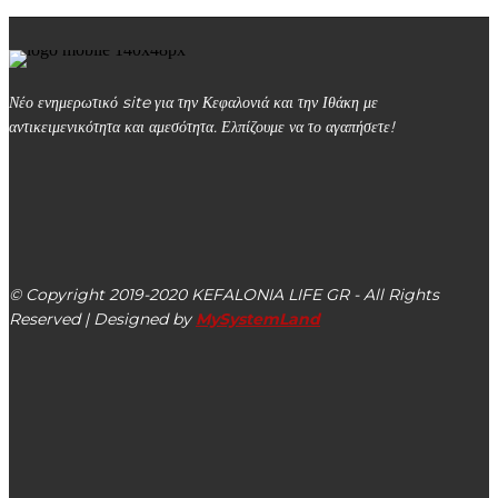
Νέο ενημερωτικό site για την Κεφαλονιά και την Ιθάκη με
αντικειμενικότητα και αμεσότητα. Ελπίζουμε να το αγαπήσετε!
kefalonialife24@gmail.com
Αργοστόλι, Κεφαλονιά, ΤΚ 28100
© Copyright 2019-2020 KEFALONIA LIFE GR - All Rights
Reserved | Designed by
MySystemLand
ΕΙΔΗΣΕΙΣ
Με λαμπρότητα η Λιτανεία & ο Αρχιερατικός Εσπερινός
της Παναγίας της Κοκκιλιώτισσας (εικόνες)