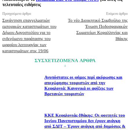
τελευταίες ειδήσεις
Προηγούμενο άρθρο
Επόμενο άρθρο
Συνάντηση επαγγελματιών
Το νέο Διοικητικό Συμβούλιο της
εμπορικών καταστημάτων του
Ένωση Ποδοσφαιρικών
Δήμου Αργοστολίου για το
Σωματείων Κεφαλληνίας και
ενδεχόμενο παράτασης του
Ιθάκης
ωραρίου λειτουργίας των
καταστημάτων στις 19/06
ΣΥΣΧΕΤΙΖΟΜΕΝΑ ΑΡΘΡΑ
​Ανυπόστατες οι φήμες περί ακύρωσης και
αποχώρησης τουριστών από την
Κεφαλονιά: Κανονικά οι αφίξεις των
Βρετανών τουριστών
ΚΚΕ Κεφαλονιάς-Ιθάκης: Οι φοιτητές του
Ιονίου Πανεπιστημίου δεν έχουν ανάγκη
από ΣΔΙΤ – Έχουν ανάγκη από δημόσιες &