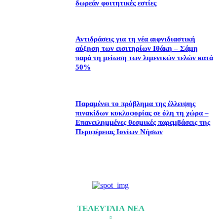
δωρεάν φοιτητικές εστίες
Αντιδράσεις για τη νέα αιφνιδιαστική
αύξηση των εισιτηρίων Ιθάκη – Σάμη
παρά τη μείωση των λιμενικών τελών κατά
50%
Παραμένει το πρόβλημα της έλλειψης
πινακίδων κυκλοφορίας σε όλη τη χώρα –
Επανειλημμένες θεσμικές παρεμβάσεις της
Περιφέρειας Ιονίων Νήσων
ΤΕΛΕΥΤΑΙΑ ΝΕΑ