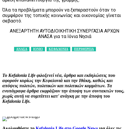
Όλα τα προβλήματα μπορούν να ξεπεραστούν όταν το
συμφέρον της τοπικής κοινωνίας και οικονομίας γίνεται
σεβαστό.
ΑΝΕΞΑΡΤΗΤΗ ΑΥΤΟΔΙΟΙΚΗΤΙΚΗ ΣΥΝΕΡΓΑΣΙΑ ΑΡΧΩΝ
ΑΝΑΣΑ για τα Ιόνια Νησιά
ΑΝΑΣΑ
ΙΟΝΙΟ
ΚΕΦΑΛΟΝΙΑ
ΠΕΡΙΦΕΡΕΙΑ
Facebook
X
Pinterest
WhatsApp
Το Kefalonia Life φιλοξενεί νέα, άρθρα και εκδηλώσεις που
αφορούν κυρίως την Κεφαλονιά και την Ιθάκη, καθώς και
απόψεις πολιτών, πολιτικών και πολιτικών κομμάτων. Τα
ενυπόγραφα άρθρα εκφράζουν την άποψη των συντακτών τους,
χωρίς αυτή να συμπίπτει κατ' ανάγκη με την άποψη του
Kefalonia Life.
Ακολουθήστε το
Kefalonia Life στο Google News
για όλες τις