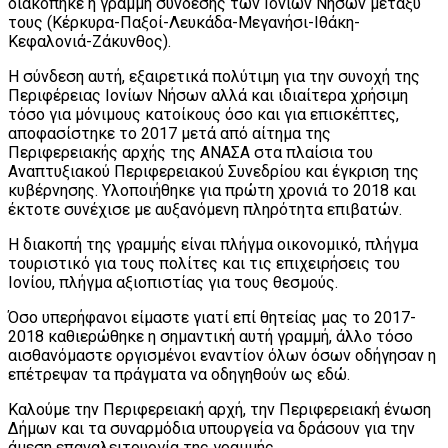
διακόπηκε η γραμμή σύνδεσης των Ιονίων Νήσων μεταξύ
τους (Κέρκυρα-Παξοί-Λευκάδα-Μεγανήσι-Ιθάκη-
Κεφαλονιά-Ζάκυνθος).
Η σύνδεση αυτή, εξαιρετικά πολύτιμη για την συνοχή της
Περιφέρειας Ιονίων Νήσων αλλά και ιδιαίτερα χρήσιμη
τόσο για μόνιμους κατοίκους όσο και για επισκέπτες,
αποφασίστηκε το 2017 μετά από αίτημα της
Περιφερειακής αρχής της ΑΝΑΣΑ στα πλαίσια του
Αναπτυξιακού Περιφερειακού Συνεδρίου και έγκριση της
κυβέρνησης. Υλοποιήθηκε για πρώτη χρονιά το 2018 και
έκτοτε συνέχισε με αυξανόμενη πληρότητα επιβατών.
Η διακοπή της γραμμής είναι πλήγμα οικονομικό, πλήγμα
τουριστικό για τους πολίτες και τις επιχειρήσεις του
Ιονίου, πλήγμα αξιοπιστίας για τους θεσμούς.
Όσο υπερήφανοι είμαστε γιατί επί θητείας μας το 2017-
2018 καθιερώθηκε η σημαντική αυτή γραμμή, άλλο τόσο
αισθανόμαστε οργισμένοι εναντίον όλων όσων οδήγησαν η
επέτρεψαν τα πράγματα να οδηγηθούν ως εδώ.
Καλούμε την Περιφερειακή αρχή, την Περιφερειακή ένωση
Δήμων και τα συναρμόδια υπουργεία να δράσουν για την
άμεση επαναλειτουργία της γραμμής.