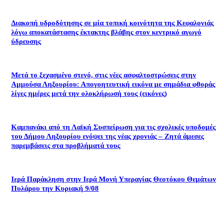
Διακοπή υδροδότησης σε μία τοπική κοινότητα της Κεφαλονιάς
λόγω αποκατάστασης έκτακτης βλάβης στον κεντρικό αγωγό
ύδρευσης
Μετά το ξεχασμένο στενό, στις νέες ασφαλτοστρώσεις στην
Αμμούσα Ληξουρίου: Απογοητευτική εικόνα με σημάδια φθοράς
λίγες ημέρες μετά την ολοκλήρωσή τους (εικόνες)
Καμπανάκι από τη Λαϊκή Συσπείρωση για τις σχολικές υποδομές
του Δήμου Ληξουρίου ενόψει της νέας χρονιάς – Ζητά άμεσες
παρεμβάσεις στα προβλήματά τους
Ιερά Παράκληση στην Ιερά Μονή Υπεραγίας Θεοτόκου Θεμάτων
Πυλάρου την Κυριακή 9/08