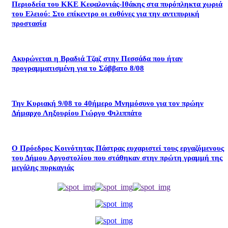
Περιοδεία του ΚΚΕ Κεφαλονιάς-Ιθάκης στα πυρόπληκτα χωριά
του Ελειού: Στο επίκεντρο οι ευθύνες για την αντιπυρική
προστασία
Ακυρώνεται η Βραδιά Τζαζ στην Πεσσάδα που ήταν
προγραμματισμένη για το Σάββατο 8/08
Την Κυριακή 9/08 το 40ήμερο Μνημόσυνο για τον πρώην
Δήμαρχο Ληξουρίου Γιώργο Φιλιππάτο
Ο Πρόεδρος Κοινότητας Πάστρας ευχαριστεί τους εργαζόμενους
του Δήμου Αργοστολίου που στάθηκαν στην πρώτη γραμμή της
μεγάλης πυρκαγιάς