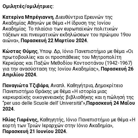
Ομιλητές/ομιλήτριες:
Κατερίνα Μπρέγιαννη
, Διευθύντρια Ερευνών της
Ακαδημίας Αθηνών με θέμα «Η ίδρυση της Ιονίου
Ακαδημίας. Το πλαίσιο των ευρωπαϊκών πολιτικών
τάξεων και πνευματικών εκδηλώσεων του πρώιμου 19ου
αιώνα»,
Παρασκευή 22 Μαρτίου 2024.
Κώστας Θύμης
, Υποψ. Δρ, Ιόνιο Πανεπιστήμιο με θέμα
«
Οι
πρωτοβουλίες και οι προσπάθειες του Μητροπολίτη
Κερκύρας και Παξών Μεθοδίου Κοντοστάνου (1942-1967)
για την ανασύσταση της Ιονίου Ακαδημίας»,
Παρασκευή 26
Απριλίου 2024.
Παναγιώτα Τζιβάρα
, Αναπλ. Καθηγήτρια, Δημοκρίτειο
Πανεπιστήμιο Θράκης με θέμα «Η ιστορία μιας
κερκυραϊκής οικογενειακής βιβλιοθήκης και η πώλησή της
“per uso delle Scuole dell’ Università”»,
Παρασκευή 24 Μαΐου
2024.
Ηλίας Γιαρένης,
Καθηγητής, Ιόνιο Πανεπιστήμιο με θέμα «Η
εορτή των Τριών Ιεραρχών στην Ιόνιο Ακαδημία»,
Παρασκευή 21 Ιουνίου 2024.