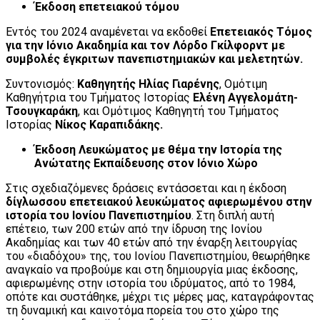
Έκδοση επετειακού τόμου
Εντός του 2024 αναμένεται να εκδοθεί
Επετειακός Τόμος
για την Ιόνιο Ακαδημία και τον Λόρδο Γκίλφορντ με
συμβολές έγκριτων πανεπιστημιακών και μελετητών.
Συντονισμός:
Καθηγητής Ηλίας Γιαρένης
, Ομότιμη
Καθηγήτρια του Τμήματος Ιστορίας
Ελένη Αγγελομάτη-
Τσουγκαράκη
, και Ομότιμος Καθηγητή του Τμήματος
Ιστορίας
Νίκος Καραπιδάκης.
Έκδοση Λευκώματος με θέμα την Ιστορία της
Ανώτατης Εκπαίδευσης στον Ιόνιο Χώρο
Στις σχεδιαζόμενες δράσεις εντάσσεται και η έκδοση
δίγλωσσου επετειακού λευκώματος αφιερωμένου στην
ιστορία του Ιονίου Πανεπιστημίου
. Στη διπλή αυτή
επέτειο, των 200 ετών από την ίδρυση της Ιονίου
Ακαδημίας και των 40 ετών από την έναρξη λειτουργίας
του «διαδόχου» της, του Ιονίου Πανεπιστημίου, θεωρήθηκε
αναγκαίο να προβούμε και στη δημιουργία μιας έκδοσης,
αφιερωμένης στην ιστορία του ιδρύματος, από το 1984,
οπότε και συστάθηκε, μέχρι τις μέρες μας, καταγράφοντας
τη δυναμική και καινοτόμα πορεία του στο χώρο της