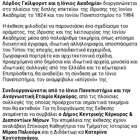
Λόρδος Γκίλφορντ και η Ιόνιος Ακαδημία»
διοργανώνεται
στο πλαίσιο της διπλής επετείου· της ίδρυσης της Ιονίου
Ακαδημίας το 1824 και του Ιονίου Πανεπιστημίου το 1984.
Η έκθεση φιλοδοξεί να παρουσιάσει ένα σχεδίασμα του
οράματος, της ίδρυσης και της λειτουργίας της Ιονίου
Ακαδημίας μέσα από πολυάριθμα τεκμήρια, όπως επίσημα
διοικητικά έγγραφα, ιδιωτική αλληλογραφία, αποσπάσματα
του Τύπου της εποχής, εκπαιδευτικά εγχειρίδια,
ζωγραφικά πορτρέτα και αρχιτεκτονικά σχέδια,
προερχόμενα από δημόσια και ιδιωτικά αρχεία, μουσεία και
ιδιωτικές συλλογές από την Ελλάδα και το εξωτερικό.
Επιπρόσθετα, θα αναδείξει τη σύνδεση με το Ιόνιο
Πανεπιστήμιο, τον αναμφίβολο «επίγονό» της.
Συνδιοργανώνεται από το Ιόνιο Πανεπιστήμιο και την
Αναγνωστική Εταιρία Κερκύρας
, από τις πλούσιες
συλλογές της οποίας προέρχονται σημαντικά τεκμήρια
που θα εκτεθούν. Για τη διοργάνωση της Έκθεσης
αναμένεται να συμβάλει
ο Δήμος Κεντρικής Κέρκυρας &
Διαποντίων Νήσων
. Την επιμέλεια της έκθεσης έχουν
αναλάβειη Επίκουρη Καθηγήτρια του Τμήματος Ιστορίας κα
Μίρκα Παλιούρα
και η Διδάκτωρ κα
Κατερίνα
Κοντοπανάγου.