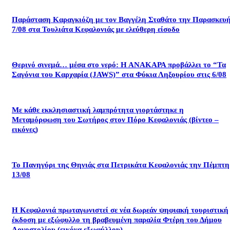
Παράσταση Καραγκιόζη με τον Βαγγέλη Σταθάτο την Παρασκευ
7/08 στα Τουλιάτα Κεφαλονιάς με ελεύθερη είσοδο
Θερινό σινεμά… μέσα στο νερό: Η ΑΝΑΚΑΡΑ προβάλλει το “Τα
Σαγόνια του Καρχαρία (JAWS)” στα Φύκια Ληξουρίου στις 6/08
Με κάθε εκκλησιαστική λαμπρότητα γιορτάστηκε η
Μεταμόρφωση του Σωτήρος στον Πόρο Κεφαλονιάς (βίντεο –
εικόνες)
Το Πανηγύρι της Θηνιάς στα Πετρικάτα Κεφαλονιάς την Πέμπτη
13/08
Η Κεφαλονιά πρωταγωνιστεί σε νέα δωρεάν ψηφιακή τουριστική
έκδοση με εξώφυλλο τη βραβευμένη παραλία Φτέρη του Δήμου
Αργοστολίου (εικόνα εξωφύλλου)