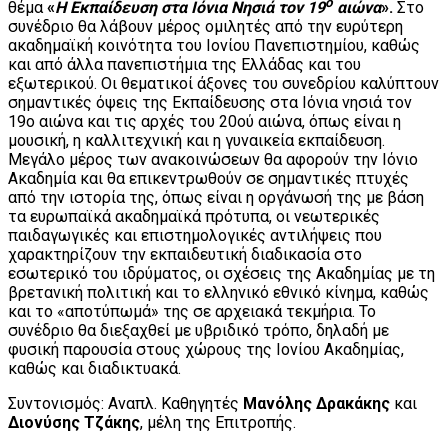
ο
θέμα
«
Η Εκπαίδευση στα Ιόνια Νησιά τον 19
αιώνα
».
Στο
συνέδριο θα λάβουν μέρος ομιλητές από την ευρύτερη
ακαδημαϊκή κοινότητα του Ιονίου Πανεπιστημίου, καθώς
και από άλλα πανεπιστήμια της Ελλάδας και του
εξωτερικού. Οι θεματικοί άξονες του συνεδρίου καλύπτουν
σημαντικές όψεις της Εκπαίδευσης στα Ιόνια νησιά τον
19ο αιώνα και τις αρχές του 20ού αιώνα, όπως είναι η
μουσική, η καλλιτεχνική και η γυναικεία εκπαίδευση.
Μεγάλο μέρος των ανακοινώσεων θα αφορούν την Ιόνιο
Ακαδημία και θα επικεντρωθούν σε σημαντικές πτυχές
από την ιστορία της, όπως είναι η οργάνωσή της με βάση
τα ευρωπαϊκά ακαδημαϊκά πρότυπα, οι νεωτερικές
παιδαγωγικές και επιστημολογικές αντιλήψεις που
χαρακτηρίζουν την εκπαιδευτική διαδικασία στο
εσωτερικό του ιδρύματος, οι σχέσεις της Ακαδημίας με τη
βρετανική πολιτική και το ελληνικό εθνικό κίνημα, καθώς
και το «αποτύπωμά» της σε αρχειακά τεκμήρια. Το
συνέδριο θα διεξαχθεί με υβριδικό τρόπο, δηλαδή με
φυσική παρουσία στους χώρους της Ιονίου Ακαδημίας,
καθώς και διαδικτυακά.
Συντονισμός: Αναπλ. Καθηγητές
Μανόλης Δρακάκης
και
Διονύσης Τζάκης
, μέλη της Επιτροπής.