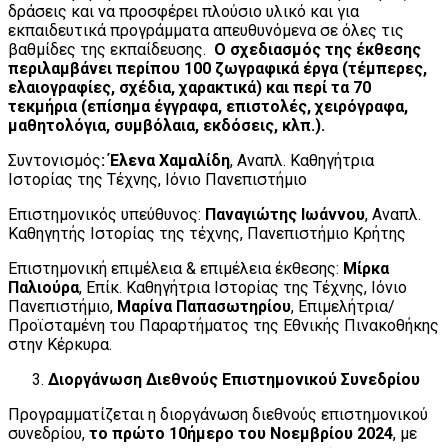
δράσεις και να προσφέρει πλούσιο υλικό και για
εκπαιδευτικά προγράμματα απευθυνόμενα σε όλες τις
βαθμίδες της εκπαίδευσης.
Ο σχεδιασμός της έκθεσης
περιλαμβάνει περίπου 100 ζωγραφικά έργα (τέμπερες,
ελαιογραφίες, σχέδια, χαρακτικά) και περί τα 70
τεκμήρια (επίσημα έγγραφα, επιστολές, χειρόγραφα,
μαθητολόγια, συμβόλαια, εκδόσεις, κλπ.).
Συντονισμός
: Έλενα Χαμαλίδη
, Αναπλ. Καθηγήτρια
Ιστορίας της Τέχνης, Ιόνιο Πανεπιστήμιο
Επιστημονικός υπεύθυνος:
Παναγιώτης Ιωάννου
, Αναπλ.
Καθηγητής Ιστορίας της τέχνης, Πανεπιστήμιο Κρήτης
Επιστημονική επιμέλεια & επιμέλεια έκθεσης:
Μίρκα
Παλιούρα
, Επίκ. Καθηγήτρια Ιστορίας της Τέχνης, Ιόνιο
Πανεπιστήμιο,
Μαρίνα Παπασωτηρίου
, Επιμελήτρια/
Προϊσταμένη του Παραρτήματος της Εθνικής Πινακοθήκης
στην Κέρκυρα.
Διοργάνωση Διεθνούς Επιστημονικού Συνεδρίου
Προγραμματίζεται η διοργάνωση διεθνούς επιστημονικού
συνεδρίου,
το πρώτο 10ήμερο του Νοεμβρίου 2024
, με