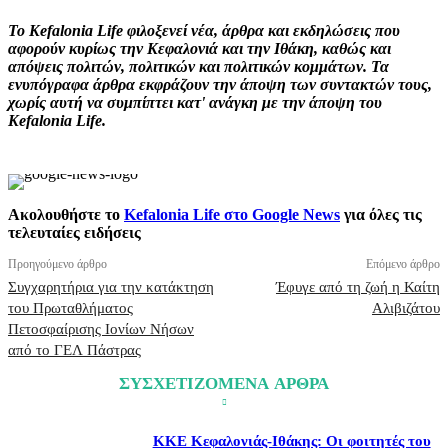
Το Kefalonia Life φιλοξενεί νέα, άρθρα και εκδηλώσεις που
αφορούν κυρίως την Κεφαλονιά και την Ιθάκη, καθώς και
απόψεις πολιτών, πολιτικών και πολιτικών κομμάτων. Τα
ενυπόγραφα άρθρα εκφράζουν την άποψη των συντακτών τους,
χωρίς αυτή να συμπίπτει κατ' ανάγκη με την άποψη του
Kefalonia Life.
Ακολουθήστε το
Kefalonia Life στο Google News
για όλες τις
τελευταίες ειδήσεις
Προηγούμενο άρθρο
Επόμενο άρθρο
Συγχαρητήρια για την κατάκτηση
Έφυγε από τη ζωή η Καίτη
του Πρωταθλήματος
Αλιβιζάτου
Πετοσφαίρισης Ιονίων Νήσων
από το ΓΕΛ Πάστρας
ΣΥΣΧΕΤΙΖΟΜΕΝΑ ΑΡΘΡΑ
ΚΚΕ Κεφαλονιάς-Ιθάκης: Οι φοιτητές του