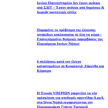
Ιονίου Πανεπιστημίου δεν έχουν ανάγκη
από ΣΔΙΤ – Έχουν ανάγκη από δημόσιες &
δωρεάν φοιτητικές εστίες
Παραμένει το πρόβλημα της έλλειψης
πινακίδων κυκλοφορίας σε όλη τη χώρα –
Επανειλημμένες θεσμικές παρεμβάσεις της
Περιφέρειας Ιονίων Νήσων
6 συλλήψεις κατά τον έλεγχο
καταστημάτων σε Κεφαλονιά, Ζάκυνθο και
Κέρκυρα
Η Ένωση ΥΠΕΡΙΩΝ χαιρετίζει τη νέα
πρόσκληση για υποδομές φροντίδας Α.μεΑ.
στα Ιόνια Νησιά ευχαριστώντας τον
Περιφερειάρχη Γιάννη Τρεπεκλή