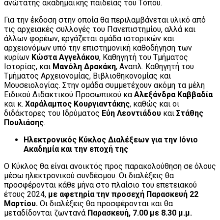
ανώτατης ακαδημαϊκής παιδείας του Τόπου.
Για την έκδοση στην οποία θα περιλαμβάνεται υλικό από
τις αρχειακές συλλογές του Πανεπιστημίου, αλλά και
άλλων φορέων, εργάζεται ομάδα ιστορικών και
αρχειονόμων υπό την επιστημονική καθοδήγηση των
κυρίων
Κώστα Αγγελάκου
, Καθηγητή του Τμήματος
Ιστορίας, και
Μανόλη Δρακάκη
, Αναπλ. Καθηγητή του
Τμήματος Αρχειονομίας, Βιβλιοθηκονομίας και
Μουσειολογίας. Στην ομάδα συμμετέχουν ακόμη τα μέλη
Ειδικού Διδακτικού Προσωπικού κα
Αλεξάνδρα Καββαδία
και κ.
Χαράλαμπος Κουργιαντάκης
, καθώς και οι
διδάκτορες του Ιδρύματος
Εύη Λεοντιάδου
και
Στάθης
Πουλιάσης
.
Ηλεκτρονικός Κύκλος Διαλέξεων για την Ιόνιο
Ακαδημία και την εποχή της
Ο Κύκλος θα είναι ανοικτός προς παρακολούθηση σε όλους
μέσω ηλεκτρονικού συνδέσμου. Οι διαλέξεις θα
προσφέρονται κάθε μήνα στο πλαίσιο του επετειακού
έτους 2024,
με αφετηρία την προσεχή Παρασκευή 22
Μαρτίου.
Οι διαλέξεις θα προσφέρονται και θα
μεταδίδονται ζωντανά
Παρασκευή, 7.00 με 8.30 μ.μ.