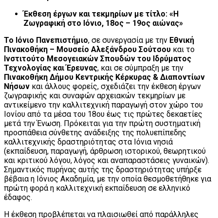
Έκθεση έργων και τεκμηρίων με τίτλο: «Η
Ζωγραφική στο Ιόνιο, 18ος – 19ος αιώνας»
Το Ιόνιο Πανεπιστήμιο
, σε συνεργασία με την
Εθνική
Πινακοθήκη – Μουσείο Αλεξάνδρου Σούτσου
και το
Ινστιτούτο Μεσογειακών Σπουδών του Ιδρύματος
Τεχνολογίας και Έρευνας
, και σε σύμπραξη με την
Πινακοθήκη Δήμου Κεντρικής Κέρκυρας & Διαποντίων
Νήσων
και άλλους φορείς, σχεδιάζει την έκθεση έργων
ζωγραφικής και συναφών αρχειακών τεκμηρίων με
αντικείμενο την καλλιτεχνική παραγωγή στον χώρο του
Ιονίου από τα μέσα του 18ου έως τις πρώτες δεκαετίες
μετά την Ένωση. Πρόκειται για την πρώτη συστηματική
προσπάθεια σύνθετης ανάδειξης της πολυεπίπεδης
καλλιτεχνικής δραστηριότητας στα Ιόνια νησιά
(εκπαίδευση, παραγωγή, άρθρωση ιστορικού, θεωρητικού
και κριτικού λόγου, λόγος και αναπαραστάσεις γυναικών).
Σημαντικός πυρήνας αυτής της δραστηριότητας υπήρξε
βέβαια η Ιόνιος Ακαδημία, με την οποία θεσμοθετήθηκε για
πρώτη φορά η καλλιτεχνική εκπαίδευση σε ελληνικό
έδαφος.
Η έκθεση προβλέπεται να πλαισιωθεί από παράλληλες