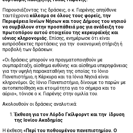
Παρουσιάζοντας τις δράσεις, ο κ. Γιαρένης απηύθυνε
ταυτόχρονα
κάλεσμα σε όλους τους φορείς, την
Περιφέρεια Ιονίων Νήσων και τους Δήμους του νησιού
να συμβάλουν στην προσπάθειά μας για ανάδειξη του
πρωτοπόρου αυτού στοιχείου της κερκυραϊκής και
ιόνιας κληρονομιάς.
Επίσης, ενημέρωσε ότι είναι
ευπρόσδεκτες προτάσεις για την οικονομική στήριξη ή
προβολή των δράσεων.
«Οι δράσεις μπορούν να πραγματοποιηθούν με
συμπαράταξη, αίσθημα ευθύνης και αίσθημα υπερηφάνειας
για την υψηλή παρακαταθἠκη της οποίας το Ιόνιο
Πανεπιστήμιο, η Κέρκυρα και τα Ιόνια Νησιά είναι
κληρονόμοι. Ως Ιόνιο Πανεπιστήμιο, δίνουμε το παρών με
αυτοπεποίθηση και ετοιμότητα για το σήμερα και το
αύριο», τόνισε ο κ. Γιαρένης στην ομιλία του.
Ακολουθούν οι δράσεις αναλυτικά:
Έκθεση για τον Λόρδο Γκίλφορντ και την ίδρυση
της Ιονίου Ακαδημίας
Η έκθεση
«Περί του ποθουμένου πανεπιστημίου. Ο